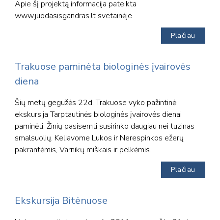
Apie šį projektą informacija pateikta
www.juodasisgandras.lt svetainėje
Plačiau
Trakuose paminėta biologinės įvairovės
diena
Šių metų gegužės 22d. Trakuose vyko pažintinė
ekskursija Tarptautinės biologinės įvairovės dienai
paminėti. Žinių pasisemti susirinko daugiau nei tuzinas
smalsuolių. Keliavome Lukos ir Nerespinkos ežerų
pakrantėmis, Varnikų miškais ir pelkėmis.
Plačiau
Ekskursija Bitėnuose