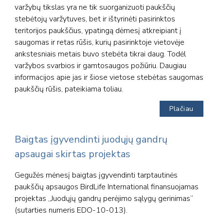
varžybų tikslas yra ne tik suorganizuoti paukščių
stebėtojų varžytuves, bet ir ištyrinėti pasirinktos
teritorijos paukščius, ypatingą dėmesį atkreipiant į
saugomas ir retas rūšis, kurių pasirinktoje vietovėje
ankstesniais metais buvo stebėta tikrai daug. Todėl
varžybos svarbios ir gamtosaugos požiūriu. Daugiau
informacijos apie jas ir šiose vietose stebėtas saugomas
paukščių rūšis, pateikiama toliau.
Plačiau
Baigtas įgyvendinti juodųjų gandrų
apsaugai skirtas projektas
Gegužės mėnesį baigtas įgyvendinti tarptautinės
paukščių apsaugos BirdLife International finansuojamas
projektas „Juodųjų gandrų perėjimo sąlygų gerinimas“
(sutarties numeris EDO-10-013).