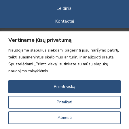
Leidiniai
Kontaktai
Portalas sukurtas įgyvendinant Lietuvos Respublikos, Europos
Vertiname jūsų privatumą
ekonominės erdvės ir Norvegijos finansinių mechanizmų iš dalies
finansuojamą paprojektį
Naudojame slapukus siekdami pagerinti jūsų naršymo patirtį,
„LOD visuomeninės /gamtosauginės veiklos sustiprinimas ir įvaizdžio
teikti suasmenintus skelbimus ar turinį ir analizuoti srautą.
formavimas įtraukiant visuomenę į aplinkosauginių tyrimų veiklą“
Spustelėdami „Priimti viską“ sutinkate su mūsų slapukų
(paprojekčio
įgyvendinimo sutarties numeris 2004-LT0008-NVO-1EEE/NOR-02-
naudojimo taisyklėmis.
059)
Priimti viską
2012 © Lietuvos Ornitologų Draugija © 2014, Visos teisės saugomos
Pritaikyti
Atmesti
Sprendimas:
Electronic Solutions for Business