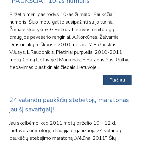
„PAUKŠČIAI“ 10-as numeris
Birželio mėn. pasirodys 10-as žurnalo „Paukščiai”
numeris. Šiuo metu galite susipažinti su jo turiniu.
Žurnale skaitykite: G.Petkus. Lietuvos ornitologų
draugijos pavasario renginiai. A.Norkūnas. Žalvarniai
Druskininkų miškuose 2010 metais. M.Ružauskas,
V.Jusys, L.Raudonikis. Pietiniai purpleliai 2010-2011
metų žiemą Lietuvoje.J.Morkūnas, R.Patapavičius. Gulbių
žiedavimas plastikiniais žiedais Lietuvoje…
Plačiau
24 valandų paukščių stebėtojų maratonas
jau šį savaitgalį!
Jau skelbėme, kad 2011 metų birželio 10 – 12 d.
Lietuvos ornitologų draugija organizuoja 24 valandų
paukščių stebėjimo maratoną „Vėlūnai 2011”. Šių