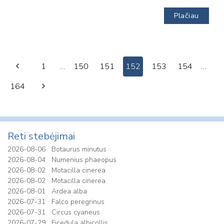
Plačiau
Page
Previous
1
…
150
151
152
153
154
…
navigation
Page
Next
164
Page
Reti stebėjimai
2026-08-06
Botaurus minutus
2026-08-04
Numenius phaeopus
2026-08-02
Motacilla cinerea
2026-08-02
Motacilla cinerea
2026-08-01
Ardea alba
2026-07-31
Falco peregrinus
2026-07-31
Circus cyaneus
2026-07-29
Ficedula albicollis