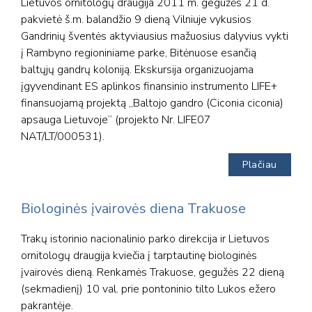
Lietuvos ornitologų draugija 2011 m. gegužės 21 d.
pakvietė š.m. balandžio 9 dieną Vilniuje vykusios
Gandrinių šventės aktyviausius mažuosius dalyvius vykti
į Rambyno regioniniame parke, Bitėnuose esančią
baltųjų gandrų koloniją. Ekskursija organizuojama
įgyvendinant ES aplinkos finansinio instrumento LIFE+
finansuojamą projektą „Baltojo gandro (Ciconia ciconia)
apsauga Lietuvoje” (projekto Nr. LIFE07
NAT/LT/000531).
Plačiau
Biologinės įvairovės diena Trakuose
Trakų istorinio nacionalinio parko direkcija ir Lietuvos
ornitologų draugija kviečia į tarptautinę biologinės
įvairovės dieną. Renkamės Trakuose, gegužės 22 dieną
(sekmadienį) 10 val. prie pontoninio tilto Lukos ežero
pakrantėje.