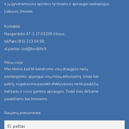
ir jų gyvenamosios aplinkos tyrimams ir apsaugai neabejingus
Lietuvos žmones.
Kontaktai:
Naugarduko 47-3, LT-03208 Vilnius,
tel/faks:(8 5) 213 04 98,
el.pastas:
lod@birdlife.lt
Mūsų vizija
Mes tikime, kad tik bendromis visų draugijos narių
pastangomis, apjungus visų mūsų entuziazmą, žinias bei
patirtį, sugebėsime pasiekti efektyvesnės ne tik paukščių,
bet kartu ir visos gamtos apsaugos. Todėl mes dirbame
paukščiams bei žmonėms.
Naujienų prenumerata