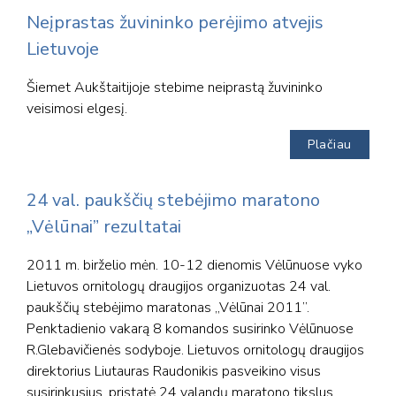
Neįprastas žuvininko perėjimo atvejis
Lietuvoje
Šiemet Aukštaitijoje stebime neiprastą žuvininko
veisimosi elgesį.
Plačiau
24 val. paukščių stebėjimo maratono
„Vėlūnai” rezultatai
2011 m. birželio mėn. 10-12 dienomis Vėlūnuose vyko
Lietuvos ornitologų draugijos organizuotas 24 val.
paukščių stebėjimo maratonas „Vėlūnai 2011”.
Penktadienio vakarą 8 komandos susirinko Vėlūnuose
R.Glebavičienės sodyboje. Lietuvos ornitologų draugijos
direktorius Liutauras Raudonikis pasveikino visus
susirinkusius, pristatė 24 valandų maratono tikslus,