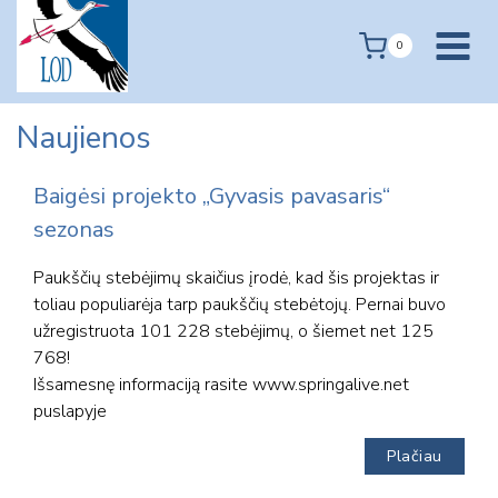
Skip
to
0
content
Naujienos
Baigėsi projekto „Gyvasis pavasaris“
sezonas
Paukščių stebėjimų skaičius įrodė, kad šis projektas ir
toliau populiarėja tarp paukščių stebėtojų. Pernai buvo
užregistruota 101 228 stebėjimų, o šiemet net 125
768!
Išsamesnę informaciją rasite www.springalive.net
puslapyje
Plačiau