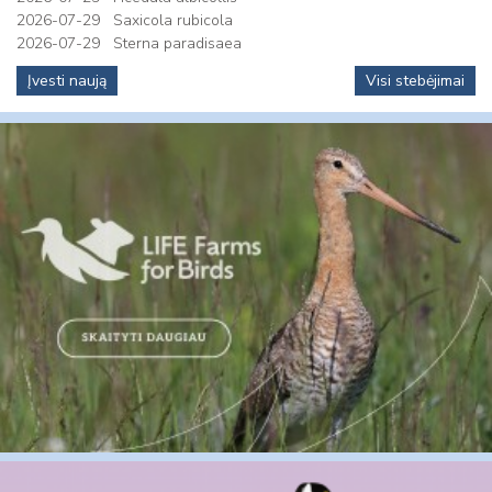
2026-07-29
Saxicola rubicola
2026-07-29
Sterna paradisaea
Įvesti naują
Visi stebėjimai