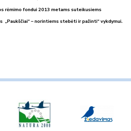
ijos rėmimo fondui 2013 metams suteikusiems
as
„Paukščiai“ – norintiems stebėti ir pažinti“ vykdymui.