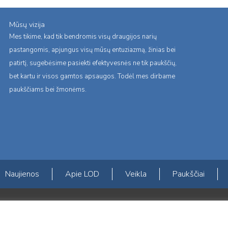
Mūsų vizija
Mes tikime, kad tik bendromis visų draugijos narių
pastangomis, apjungus visų mūsų entuziazmą, žinias bei
patirtį, sugebėsime pasiekti efektyvesnės ne tik paukščių,
bet kartu ir visos gamtos apsaugos. Todėl mes dirbame
paukščiams bei žmonėms.
Naujienos
Apie LOD
Veikla
Paukščiai
s erdvės ir Norvegijos finansinių mechanizmų iš dalies finansuojamą paproje
mavimas įtraukiant visuomenę į aplinkosauginių tyrimų veiklą“ (paprojekčio