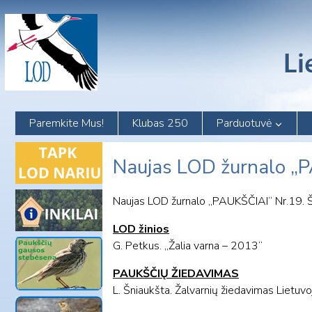
Skip
to
content
Paremkite Mus!
Klubas 250
Parduotuvė
Naujas LOD žurnalo „
Naujas LOD žurnalo „PAUKŠČIAI“ Nr.19. Šiuo
LOD žinios
G. Petkus. „Žalia varna – 2013“
PAUKŠČIŲ ŽIEDAVIMAS
L. Šniaukšta. Žalvarnių žiedavimas Lietuvo