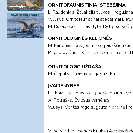
ORNITOFAUNISTINIAI STEBĖJIMAI
L. Raudonikis. Žaliakojis tulikas – reguliaria
V. Jusys. Ornitofaunistinai stebėjimai Lie
M. Ružauskas, E. Pakštytė. Retų paukščių 
ORNITOLOGINĖS KELIONĖS
M. Karlonas. Latvijos miškų paukščių rali
P. Ignatavičius, J. Klimaitė. Akmeninio kek
ORNITOLOGO UŽRAŠAI
M. Čepulis. Pažintis su gegužiuku.
ĮVAIRENYBĖS
L. Urbikaitė. Pelėsakalių perėjimo ir mity
A. Petraška. Šviesus varnėnas
V.Jusys. Ventės rage sugauta hibridinė kr
Viršelyje: Ežerinė nendrinukė (
Acrocephal