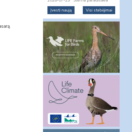
2026-07-29
Sterna paradisaea
Įvesti naują
Visi stebėjimai
asarą.