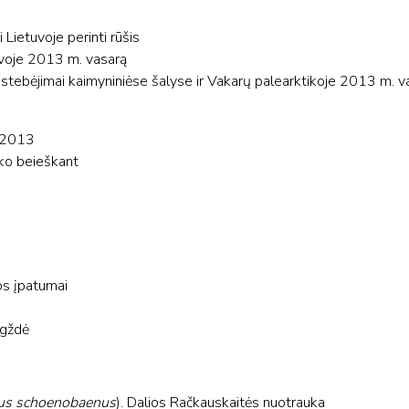
i Lietuvoje perinti rūšis
tuvoje 2013 m. vasarą
stebėjimai kaimyniniėse šalyse ir Vakarų palearktikoje 2013 m. v
s 2013
liko beieškant
bos įpatumai
egždė
us schoenobaenus
). Dalios Račkauskaitės nuotrauka