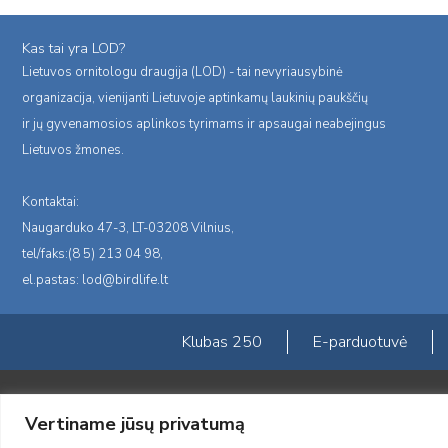
Kas tai yra LOD?
Lietuvos ornitologu draugija (LOD) - tai nevyriausybinė
organizacija, vienijanti Lietuvoje aptinkamų laukinių paukščių
ir jų gyvenamosios aplinkos tyrimams ir apsaugai neabejingus
Lietuvos žmones.
Kontaktai:
Naugarduko 47-3, LT-03208 Vilnius,
tel/faks:(8 5) 213 04 98,
el.pastas:
lod@birdlife.lt
Klubas 250
E-parduotuvė
Portalas sukurtas įgyvendinant Lietuvos Respublikos, Europos ekonominė
Vertiname jūsų privatumą
„LOD visuomeninės /gamtosauginės veiklos sustiprinimas ir įvaizdžio for
įgyvendinimo sutarties numeris 2004-LT0008-NVO-1EEE/NOR-02-059)