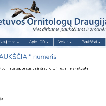
Naujienos
Apie LOD
Veikla
Paukščiai
PAUKŠČIAI“ numeris
 metu galite susipažinti su jo turiniu. Jame skaitysite:
je