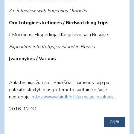
An interview with Eugenijus Drobelis
Ornitologinės kelionės / Birdwatching trips
J. Morkūnas. Ekspedicija į Kolgujevo salą Rusijoje.
Expedition into Kolgujev island in Russia
Įvai­re­ny­bės / Va­rio­us
Ankstesnius žurnalo „Paukščiai” numerius taip pat
galėsite skaityti mūsų interneto svetainėje šioje
nuorodoje:
https://www.birdlife.lt/zurnalas-pauksciai
2016-12-31