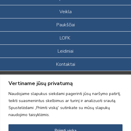
Veikla
Paukščiai
LOFK
Leidiniai
Kontaktai
Portalas sukurtas įgyvendinant Lietuvos Respublikos, Europos
Vertiname jūsų privatumą
ekonominės erdvės ir Norvegijos finansinių mechanizmų iš dalies
finansuojamą paprojektį
Naudojame slapukus siekdami pagerinti jūsų naršymo patirtį,
„LOD visuomeninės /gamtosauginės veiklos sustiprinimas ir įvaizdžio
teikti suasmenintus skelbimus ar turinį ir analizuoti srautą.
formavimas įtraukiant visuomenę į aplinkosauginių tyrimų veiklą“
Spustelėdami „Priimti viską“ sutinkate su mūsų slapukų
(paprojekčio
įgyvendinimo sutarties numeris 2004-LT0008-NVO-1EEE/NOR-02-
naudojimo taisyklėmis.
059)
Priimti viską
2012 © Lietuvos Ornitologų Draugija © 2014, Visos teisės saugomos