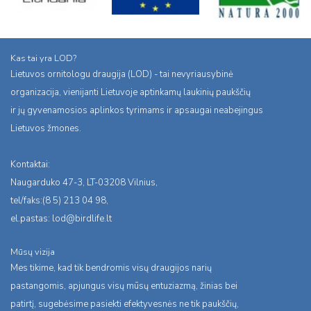
Kas tai yra LOD?
Lietuvos ornitologu draugija (LOD) - tai nevyriausybinė
organizacija, vienijanti Lietuvoje aptinkamų laukinių paukščių
ir jų gyvenamosios aplinkos tyrimams ir apsaugai neabejingus
Lietuvos žmones.
Kontaktai:
Naugarduko 47-3, LT-03208 Vilnius,
tel/faks:(8 5) 213 04 98,
el.pastas:
lod@birdlife.lt
Mūsų vizija
Mes tikime, kad tik bendromis visų draugijos narių
pastangomis, apjungus visų mūsų entuziazmą, žinias bei
patirtį, sugebėsime pasiekti efektyvesnės ne tik paukščių,