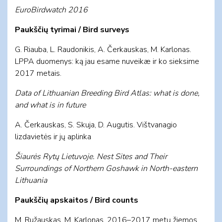
EuroBirdwatch 2016
Paukščių tyrimai / Bird surveys
G. Riau­ba, L. Rau­do­ni­kis, A. Čer­kaus­kas, M. Kar­lo­nas.
LPPA duomenys: ką jau esame nuveikæ ir ko sieksime
2017 metais.
Data of Lithuanian Breeding Bird Atlas: what is done,
and what is in future
A. Čer­kaus­kas, S. Skuja, D. Augutis. Višt­va­na­gio
lizdavietės ir jų aplinka
Šiaurės Rytų Lietuvoje. Nest Sites and Their
Surroundings of Northern Goshawk in North-eastern
Lithuania
Paukščių apskaitos / Bird counts
M. Ružauskas, M. Karlonas. 2016–2017 metų žiemos