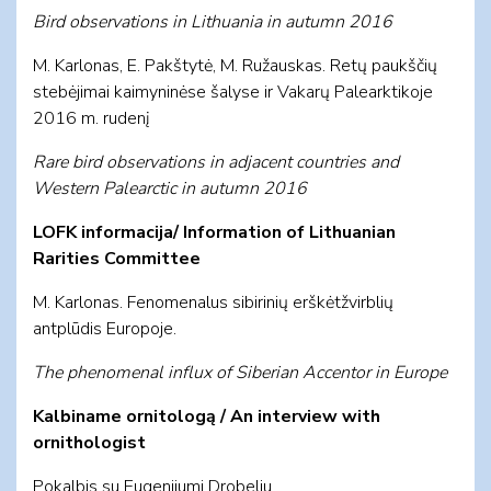
Bird ob­ser­va­tions in Lit­hu­a­nia in autumn 2016
M. Karlonas, E. Pakštytė, M. Ružauskas. Retų paukščių
stebėjimai kaimyninėse šalyse ir Vakarų Palearktikoje
2016 m. rudenį
Rare bird observations in adjacent countries and
Western Palearctic in autumn 2016
LOFK informacija/ Information of Lithuanian
Rarities Committee
M. Karlonas. Fenomenalus sibirinių erškėtžvirblių
antplūdis Europoje.
The phenomenal influx of Siberian Accentor in Europe
Kalbiname ornitologą / An interview with
ornithologist
Pokalbis su Eugenijumi Drobeliu.