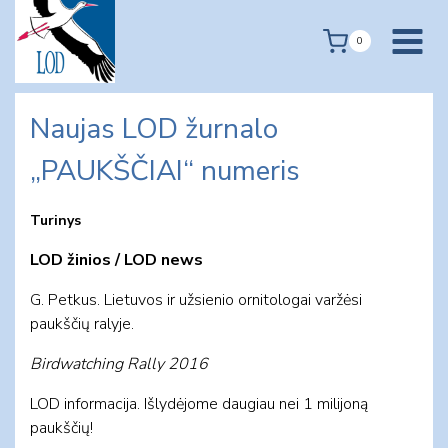
Skip
to
0
content
Naujas LOD žurnalo
„PAUKŠČIAI“ numeris
Turinys
LOD žinios / LOD news
G. Pet­kus. Lietuvos ir užsienio ornitologai varžėsi
paukščių ralyje.
Birdwatching Rally 2016
LOD informacija. Išlydėjome daugiau nei 1 milijoną
paukščių!