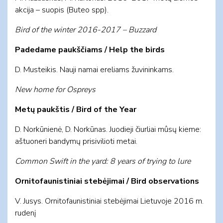
akcija – suopis (Buteo spp).
Bird of the winter 2016-2017 – Buzzard
Padedame paukščiams / Help the birds
D. Musteikis. Nauji namai ereliams žuvininkams.
New home for Ospreys
Metų paukštis / Bird of the Year
D. Norkūnienė, D. Norkūnas. Juodieji čiurliai mûsų kieme:
aštuoneri bandymų prisivilioti metai.
Common Swift in the yard: 8 years of trying to lure
Or­ni­to­fau­nis­ti­niai ste­bė­ji­mai / Bird ob­ser­va­tions
V. Ju­sys. Or­ni­to­fau­nis­ti­niai ste­bė­ji­mai Lie­tu­vo­je 2016 m.
rudenį