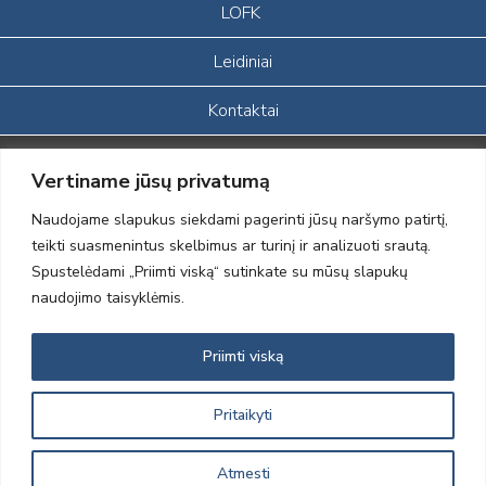
LOFK
Leidiniai
Kontaktai
Portalas sukurtas įgyvendinant Lietuvos Respublikos, Europos
Vertiname jūsų privatumą
ekonominės erdvės ir Norvegijos finansinių mechanizmų iš dalies
finansuojamą paprojektį
Naudojame slapukus siekdami pagerinti jūsų naršymo patirtį,
„LOD visuomeninės /gamtosauginės veiklos sustiprinimas ir įvaizdžio
teikti suasmenintus skelbimus ar turinį ir analizuoti srautą.
formavimas įtraukiant visuomenę į aplinkosauginių tyrimų veiklą“
Spustelėdami „Priimti viską“ sutinkate su mūsų slapukų
(paprojekčio
įgyvendinimo sutarties numeris 2004-LT0008-NVO-1EEE/NOR-02-
naudojimo taisyklėmis.
059)
Priimti viską
2012 © Lietuvos Ornitologų Draugija © 2014, Visos teisės saugomos
Pritaikyti
Atmesti
Sprendimas:
Electronic Solutions for Business