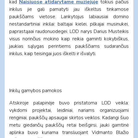
kad
Naisiuose atidarytame muziejuje
tokius pačius
inkilus jie gali pamatyti jau iškeltus tinkamose
paukščiams vietose. Lankytojus labiausiai domino
nestandartiniai inkilai: baltajai kielei, pilkajai musinukei,
paprastąaai raudonuodegei. LOD narys Darius Musteikis
visus norinčius mokino kaip reikia gaminti kokybiškus,
jaukias sąlygas perintiems paukščiams sudarančius
inkilus, kaip teisingai juos iškelti ir išvalyti.
Inkilų gamybos pamokos
Atskiroje palapinėje buvo pristatoma LOD veikla:
vykdomi projektai, leidiniai, nariams organizuojami
renginiai, paukščių apsaugai skirtos veiklos. Kadangi šiuo
metu giedančių paukščių retai beišgirsi, jauki gamtinė
aplinka buvo kuriama transliuojant Vidmanto Blažio