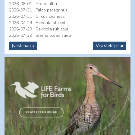
2026-08-01
Ardea alba
2026-07-31
Falco peregrinus
2026-07-31
Circus cyaneus
2026-07-29
Ficedula albicollis
2026-07-29
Saxicola rubicola
2026-07-29
Sterna paradisaea
Įvesti naują
Visi stebėjimai