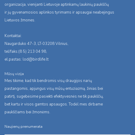
organizacija, vienijanti Lietuvoje aptinkamų laukinių paukščių
ir jų gyvenamosios aplinkos tyrimams ir apsaugai neabejingus
Lietuvos žmones.
Kontaktai:
Naugarduko 47-3, LT-03208 Vilnius,
tel/faks:(8 5) 213 04 98,
el.pastas:
lod@birdlife.lt
Mūsų vizija
Mes tikime, kad tik bendromis visų draugijos narių
pastangomis, apjungus visų mūsų entuziazmą, žinias bei
patirtį, sugebėsime pasiekti efektyvesnės ne tik paukščių,
bet kartu ir visos gamtos apsaugos. Todėl mes dirbame
paukščiams bei žmonėms.
Naujienų prenumerata