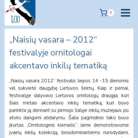
Skip
to
0
content
„Naisių vasara – 2012“
festivalyje ornitologai
akcentavo inkilų tematiką
„Naisių vasara 2012“ festivalis liepos 14 -15 dienomis
vėl sukvietė daugybę Lietuvos šeimų. Kaip ir pernai,
festivalyje dalyvavo Lietuvos ornitologų draugija, kuri
šiais metais akcentavo inkilų tematiką, kuri buvo
parinkta ją derinant su pirmojo šalyje inkilų muziejaus po
atviru dangumi atidarymu. Šalia pagrindinio tako buvo
įkurtas „Ornitologinis kiemelis“. Jame demonstravome
įvairių inkilų kolekciją, besidominantiems nurodydami,