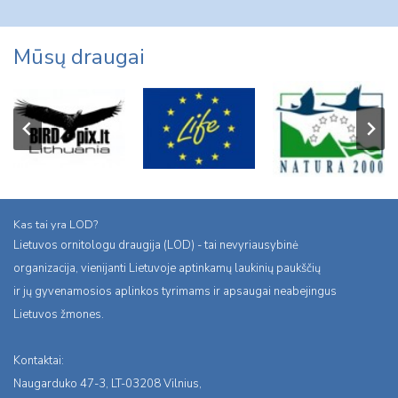
Mūsų draugai
Kas tai yra LOD?
Lietuvos ornitologu draugija (LOD) - tai nevyriausybinė
organizacija, vienijanti Lietuvoje aptinkamų laukinių paukščių
ir jų gyvenamosios aplinkos tyrimams ir apsaugai neabejingus
Lietuvos žmones.
Kontaktai:
Naugarduko 47-3, LT-03208 Vilnius,