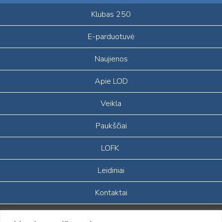
Klubas 250
E-parduotuvė
Naujienos
Apie LOD
Veikla
Paukščiai
LOFK
Leidiniai
Kontaktai
Portalas sukurtas įgyvendinant Lietuvos Respublikos, Europos