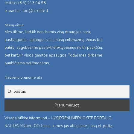
tel/faks:(8 5) 213 04 98,
el.pastas:
lod@birdlife.lt
Mūsų vizija
Mes tikime, kad tik bendromis visų draugijos narių
pastangomis, apjungus visų mūsų entuziazmą, žinias bei
patirtį, sugebėsime pasiekti efektyvesnės ne tik paukščių,
bet kartu ir visos gamtos apsaugos. Todėl mes dirbame
paukščiams bei žmonėms.
Naujienų prenumerata
Visada būkite informuoti – UŽSIPRENUMERUOKITE PORTALO
NAUJIENAS bei LOD žinias, ir mes jas atsiųsime į Jūsų el. paštą.