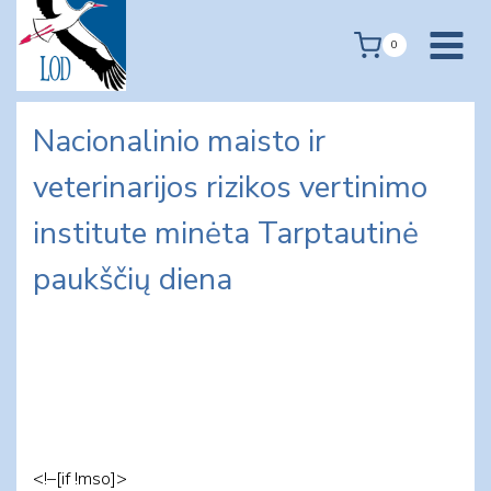
Skip
to
0
content
Nacionalinio maisto ir
veterinarijos rizikos vertinimo
institute minėta Tarptautinė
paukščių diena
<!–[if !mso]>