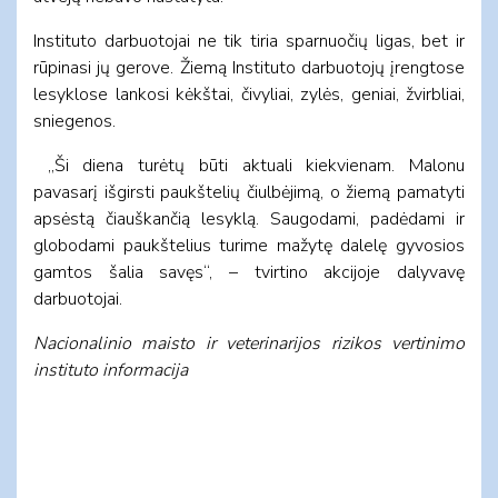
Instituto darbuotojai ne tik tiria sparnuočių ligas, bet ir
rūpinasi jų gerove. Žiemą Instituto darbuotojų įrengtose
lesyklose lankosi kėkštai, čivyliai, zylės, geniai, žvirbliai,
sniegenos.
„Ši diena turėtų būti aktuali kiekvienam. Malonu
pavasarį išgirsti paukštelių čiulbėjimą, o žiemą pamatyti
apsėstą čiauškančią lesyklą. Saugodami, padėdami ir
globodami paukštelius turime mažytę dalelę gyvosios
gamtos šalia savęs“, – tvirtino akcijoje dalyvavę
darbuotojai.
Nacionalinio maisto ir veterinarijos rizikos vertinimo
instituto informacija