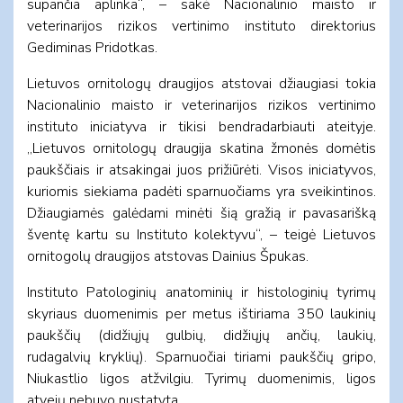
supančia aplinka“, – sakė Nacionalinio maisto ir
veterinarijos rizikos vertinimo instituto direktorius
Gediminas Pridotkas.
Lietuvos ornitologų draugijos atstovai džiaugiasi tokia
Nacionalinio maisto ir veterinarijos rizikos vertinimo
instituto iniciatyva ir tikisi bendradarbiauti ateityje.
„Lietuvos ornitologų draugija skatina žmonės domėtis
paukščiais ir atsakingai juos prižiūrėti. Visos iniciatyvos,
kuriomis siekiama padėti sparnuočiams yra sveikintinos.
Džiaugiamės galėdami minėti šią gražią ir pavasarišką
šventę kartu su Instituto kolektyvu“, – teigė Lietuvos
ornitogolų draugijos atstovas Dainius Špukas.
Instituto Patologinių anatominių ir histologinių tyrimų
skyriaus duomenimis per metus ištiriama 350 laukinių
paukščių (didžiųjų gulbių, didžiųjų ančių, laukių,
rudagalvių kryklių). Sparnuočiai tiriami paukščių gripo,
Niukastlio ligos atžvilgiu. Tyrimų duomenimis, ligos
atvejų nebuvo nustatyta.