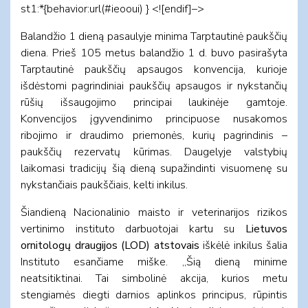
st1:*{behavior:url(#ieooui) } <![endif]–>
Balandžio 1 dieną pasaulyje minima Tarptautinė paukščių
diena. Prieš 105 metus balandžio 1 d. buvo pasirašyta
Tarptautinė paukščių apsaugos konvencija, kurioje
išdėstomi pagrindiniai paukščių apsaugos ir nykstančių
rūšių išsaugojimo principai laukinėje gamtoje.
Konvencijos įgyvendinimo principuose nusakomos
ribojimo ir draudimo priemonės, kurių pagrindinis –
paukščių rezervatų kūrimas. Daugelyje valstybių
laikomasi tradicijų šią dieną supažindinti visuomenę su
nykstančiais paukščiais, kelti inkilus.
Šiandieną Nacionalinio maisto ir veterinarijos rizikos
vertinimo instituto darbuotojai kartu su
Lietuvos
ornitologų draugijos (LOD)
atstovais
iškėlė inkilus šalia
Instituto esančiame miške. „Šią dieną minime
neatsitiktinai. Tai simbolinė akcija, kurios metu
stengiamės diegti darnios aplinkos principus, rūpintis