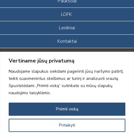
Paukščiai
LOFK
Leidiniai
Kontaktai
Portalas sukurtas įgyvendinant Lietuvos Respublikos, Europos
Vertiname jūsų privatumą
ekonominės erdvės ir Norvegijos finansinių mechanizmų iš dalies
finansuojamą paprojektį
Naudojame slapukus siekdami pagerinti jūsų naršymo patirtį,
„LOD visuomeninės /gamtosauginės veiklos sustiprinimas ir įvaizdžio
teikti suasmenintus skelbimus ar turinį ir analizuoti srautą.
formavimas įtraukiant visuomenę į aplinkosauginių tyrimų veiklą“
Spustelėdami „Priimti viską“ sutinkate su mūsų slapukų
(paprojekčio
įgyvendinimo sutarties numeris 2004-LT0008-NVO-1EEE/NOR-02-
naudojimo taisyklėmis.
059)
Priimti viską
2012 © Lietuvos Ornitologų Draugija © 2014, Visos teisės saugomos
Pritaikyti