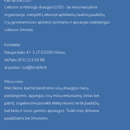
Kas tai yra LOD?
Lietuvos ornitologu draugija (LOD) - tai nevyriausybinė
organizacija, vienijanti Lietuvoje aptinkamų laukinių paukščių
ir jų gyvenamosios aplinkos tyrimams ir apsaugai neabejingus
Lietuvos žmones.
Kontaktai:
Naugarduko 47-3, LT-03208 Vilnius,
tel/faks:(8 5) 213 04 98,
el.pastas:
lod@birdlife.lt
Mūsų vizija
Mes tikime, kad tik bendromis visų draugijos narių
pastangomis, apjungus visų mūsų entuziazmą, žinias bei
patirtį, sugebėsime pasiekti efektyvesnės ne tik paukščių,
bet kartu ir visos gamtos apsaugos. Todėl mes dirbame
paukščiams bei žmonėms.