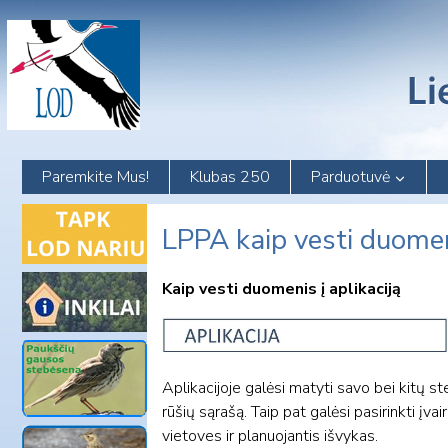
Skip
to
content
Paremkite Mus!
Klubas 250
Parduotuvė
LPPA kaip vesti duomeni
Kaip vesti duomenis
į aplikaciją
Aplikacijoje galėsi matyti savo bei kitų 
rūšių sąrašą. Taip pat galėsi pasirinkti įva
vietoves ir planuojantis išvykas.