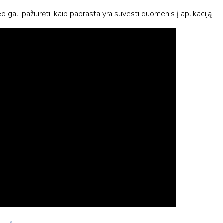
ali pažiūrėti, kaip paprasta yra suvesti duomenis į aplikaciją.