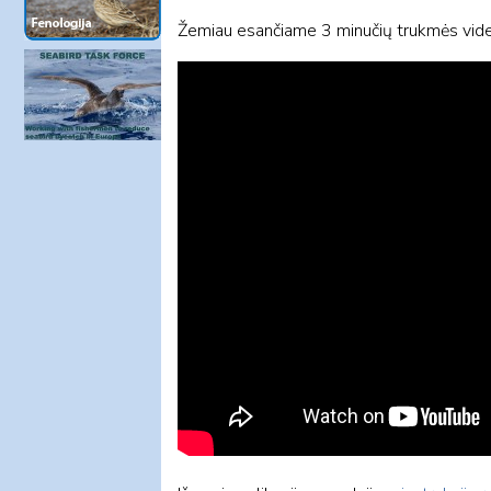
Žemiau esančiame 3 minučių trukmės video g