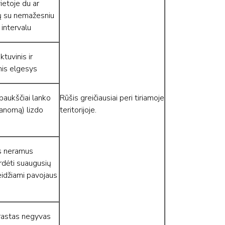
vietoje du ar
ų su nemažesniu
 intervalu
tuvinis ir
is elgesys
paukščiai lanko
Rūšis greičiausiai peri tiriamoje
manomą) lizdo
teritorijoje.
s neramus
rdėti suaugusių
eidžiami pavojaus
rastas negyvas