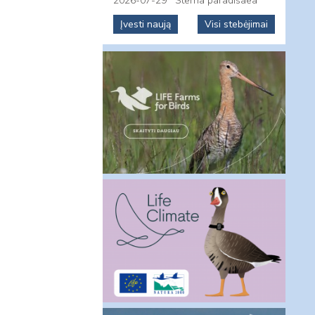
2026-07-29
Sterna paradisaea
Įvesti naują
Visi stebėjimai