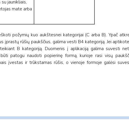
su jaunikliais,
ėtojas mate arba
eškoti požymių kuo aukštesnei kategorijai (C arba B). Ypač atkr
s įprastų rūšių paukščius, galima vesti B4 kategoriją. Jei aptikote
uteikiant B kategoriją. Duomenis į aplikaciją galima suvesti ne
i būti patogu naudoti popierinę formą, kurioje rasi visų paukš
ais įvestas ir trūkstamas rūšis, o vienoje formoje galėsi suve