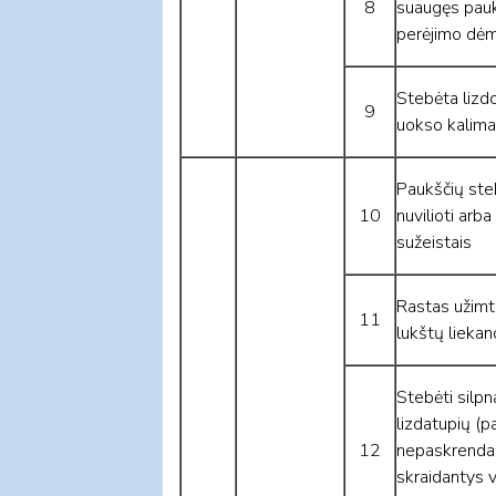
8
suaugęs pauk
perėjimo dė
Stebėta lizd
9
uokso kalim
Paukščių ste
10
nuvilioti arb
sužeistais
Rastas užimt
11
lukštų liekan
Stebėti silpn
lizdatupių (p
12
nepaskrendant
skraidantys v