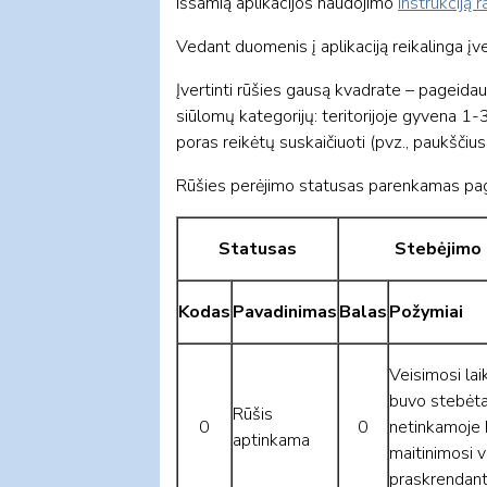
Išsamią aplikacijos naudojimo
instrukciją r
Vedant duomenis į aplikaciją reikalinga įves
Įvertinti rūšies gausą kvadrate – pageidauti
siūlomų kategorijų: teritorijoje gyvena 1
poras reikėtų suskaičiuoti (pvz., paukščiu
Rūšies perėjimo statusas parenkamas pag
Statusas
Stebėjimo 
Kodas
Pavadinimas
Balas
Požymiai
Veisimosi lai
buvo stebėta
Rūšis
0
0
netinkamoje b
aptinkama
maitinimosi v
praskrendanti