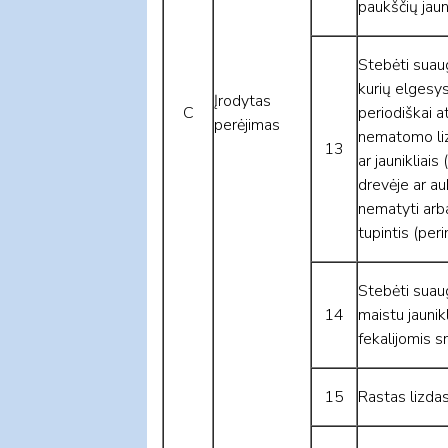
paukščių jauni
Stebėti suaug
kurių elgesys
Įrodytas
C
periodiškai a
perėjimas
nematomo liz
13
ar jaunikliais 
drevėje ar au
nematyti arb
tupintis (peri
Stebėti suau
14
maistu jaunik
fekalijomis 
15
Rastas lizdas