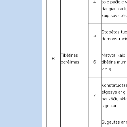
4
toje pačioje 
daugiau kart
kaip savaitės
Stebėtas tuok
5
demonstracin
Tikėtinas
Matyta, kaip 
B
perėjimas
6
tikėtiną (nu
vietą
Konstatuota
elgesys ar gi
7
paukščių skl
signalai
Sugautas ar 