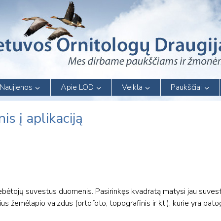
Naujienos
Apie LOD
Veikla
Paukščiai
s į aplikaciją
stebėtojų suvestus duomenis. Pasirinkęs kvadratą matysi jau suves
irius žemėlapio vaizdus (ortofoto, topografinis ir kt.), kurie yra pa