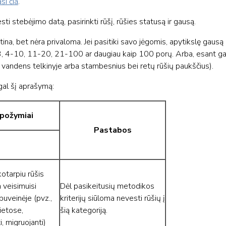
asi čia
.
ti stebėjimo datą, pasirinkti rūšį, rūšies statusą ir gausą.
na, bet nėra privaloma. Jei pasitiki savo jėgomis, apytikslę gausą re
-3, 4-10, 11-20, 21-100 ar daugiau kaip 100 porų. Arba, esant ga
s vandens telkinyje arba stambesnius bei retų rūšių paukščius).
al šį aprašymą:
požymiai
Pastabos
kotarpiu rūšis
 veisimuisi
Dėl pasikeitusių metodikos
uveinėje (pvz.,
kriterijų siūloma nevesti rūšių į
ietose,
šią kategoriją.
, migruojanti)