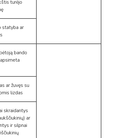
štis turėjo
mę
o statyba ar
as
bėtoją bando
a apsimeta
as ar žuvęs su
omis lizdas
ai skraidantys
aukščiukinių) ar
ys ir silpnai
iščiukinių