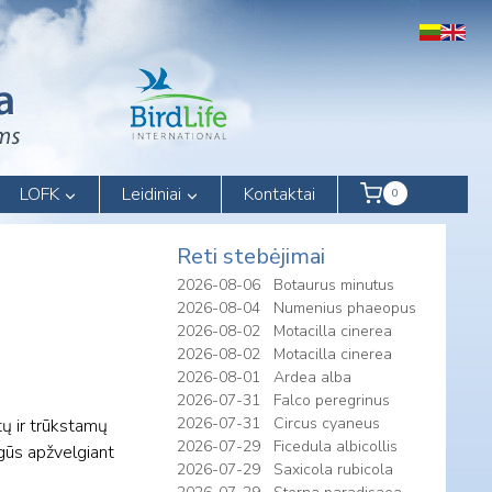
LOFK
Leidiniai
Kontaktai
0
Reti stebėjimai
2026-08-06
Botaurus minutus
2026-08-04
Numenius phaeopus
2026-08-02
Motacilla cinerea
2026-08-02
Motacilla cinerea
2026-08-01
Ardea alba
2026-07-31
Falco peregrinus
2026-07-31
Circus cyaneus
tų ir trūkstamų
2026-07-29
Ficedula albicollis
togūs apžvelgiant
2026-07-29
Saxicola rubicola