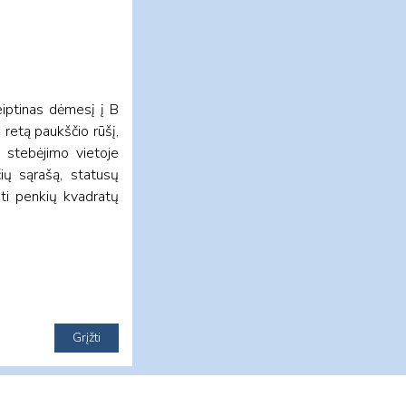
eiptinas dėmesį į B
 retą paukščio rūšį,
t stebėjimo vietoje
čių sąrašą, statusų
sti penkių kvadratų