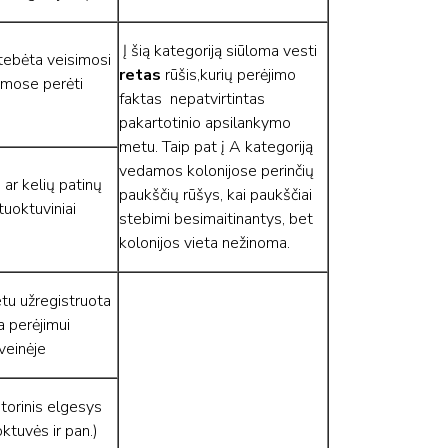
Į šią kategoriją siūloma vesti
tebėta veisimosi
retas
rūšis,kurių perėjimo
amose perėti
faktas nepatvirtintas
pakartotinio apsilankymo
metu. Taip pat į A kategoriją
vedamos kolonijose perinčių
 ar kelių patinų
paukščių rūšys, kai paukščiai
uoktuviniai
stebimi besimaitinantys, bet
kolonijos vieta nežinoma.
tu užregistruota
a perėjimui
veinėje
torinis elgesys
ktuvės ir pan.)