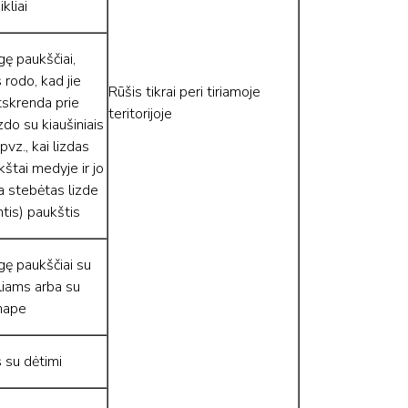
kliai
ę paukščiai,
 rodo, kad jie
Rūšis tikrai peri tiriamoje
tskrenda prie
teritorijoje
do su kiaušiniais
(pvz., kai lizdas
kštai medyje ir jo
a stebėtas lizde
ntis) paukštis
gę paukščiai su
liams arba su
snape
 su dėtimi