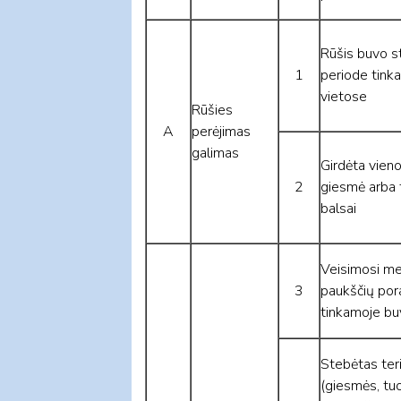
Rūšis buvo s
1
periode tink
vietose
Rūšies
A
perėjimas
galimas
Girdėta vieno
2
giesmė arba t
balsai
Veisimosi me
3
paukščių por
tinkamoje bu
Stebėtas teri
(giesmės, tuo