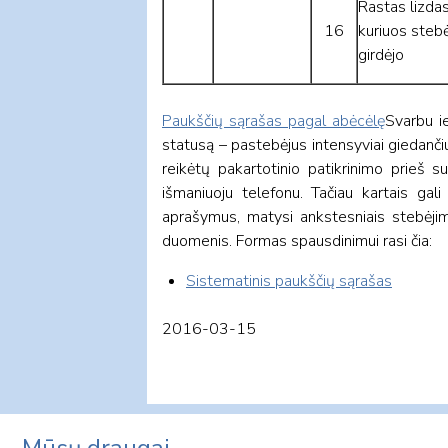
Rastas lizdas 
16
kuriuos steb
girdėjo
Paukščių sąrašas pagal abėcėlę
Svarbu i
statusą – pastebėjus intensyviai giedančiu
reikėtų pakartotinio patikrinimo prieš s
išmaniuoju telefonu. Tačiau kartais gal
aprašymus, matysi ankstesniais stebėjim
duomenis. Formas spausdinimui rasi čia:
Sistematinis paukščių sąrašas
2016-03-15