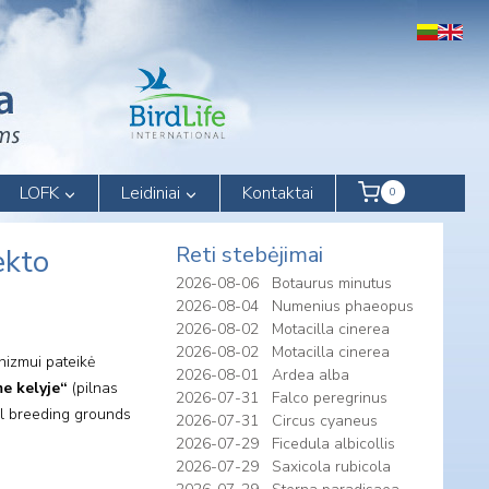
LOFK
Leidiniai
Kontaktai
0
Reti stebėjimai
ekto
2026-08-06
Botaurus minutus
2026-08-04
Numenius phaeopus
2026-08-02
Motacilla cinerea
2026-08-02
Motacilla cinerea
nizmui pateikė
2026-08-01
Ardea alba
me kelyje“
(pilnas
2026-07-31
Falco peregrinus
al breeding grounds
2026-07-31
Circus cyaneus
2026-07-29
Ficedula albicollis
2026-07-29
Saxicola rubicola