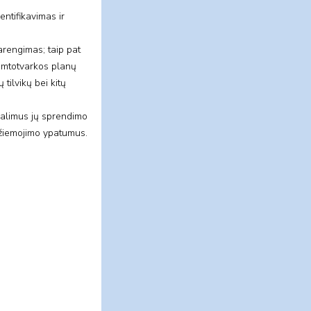
entifikavimas ir
arengimas; taip pat
amtotvarkos planų
tilvikų bei kitų
galimus jų sprendimo
i žiemojimo ypatumus.