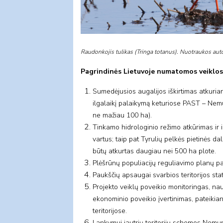
Raudonkojis tulikas (Tringa totanus). Nuotraukos auto
Pagrindinės Lietuvoje numatomos veiklos
Sumedėjusios augalijos iškirtimas atkurian
ilgalaikį palaikymą keturiose PAST – Nemu
ne mažiau 100 ha).
Tinkamo hidrologinio režimo atkūrimas ir i
vartus; taip pat Tyrulių pelkės pietinės 
būtų atkurtas daugiau nei 500 ha plote.
Plėšrūnų populiacijų reguliavimo planų pa
Paukščių apsaugai svarbios teritorijos st
Projekto veiklų poveikio monitoringas, na
ekonominio poveikio įvertinimas, pateikian
teritorijose.
Lankymui jautrių teritorijų schemos Nem