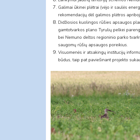
Galimai ūkinei plėtrai (vėjo ir saulės energ
rekomendacijų dėl galimos plėtros apribo
Didžiosios kuolingos rūšies apsaugos plan
gamtotvarkos plano Tyrulių pelkei paren
bei Nemuno deltos regioninio parko tvarkym
saugomų rūšių apsaugos poreikius.
Visuomenės ir atsakingų institucijų infor
būdus, taip pat paviešinant projekto sukau