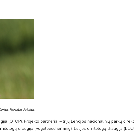
torius Renatas Jakaitis
ija (OTOP). Projekto partneriai – trijų Lenkijos nacionalinių parkų direkc
ornitologų draugija (Vogelbescherming), Estijos ornitologų draugija (EOU)