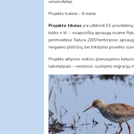
universitetas.
Projekto trukmė – 6 metai.
Projekto tikslas
yra užtikrinti ES prioritetin
tuliko ir kt. – visapusišką apsaugą visame Ry
perimvietėse
Natura 2000
teritorijose, apsaug
neigiamo plėšrūnų bei trikdymoi poveikio sumaž
Projekto aktyvios veiklos planuojamos keturiose
laikotarpiais – veisimosi, sustojimo migracijų 