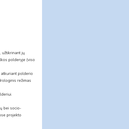
užtikrinant jų
lkos polderyje (viso
 atkuriant polderio
drologinis režimas
deriui.
ų bei socio-
ose projekto