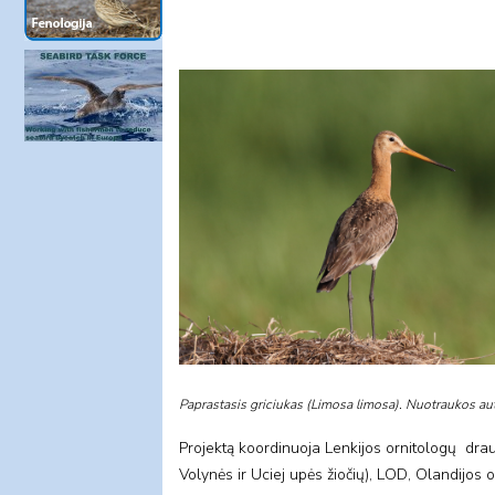
Paprastasis griciukas (Limosa limosa). Nuotraukos au
Projektą koordinuoja Lenkijos ornitologų draug
Volynės ir Uciej upės žiočių), LOD, Olandijos 