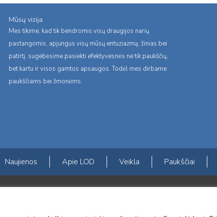
Mūsų vizija
Mes tikime, kad tik bendromis visų draugijos narių
pastangomis, apjungus visų mūsų entuziazmą, žinias bei
patirtį, sugebėsime pasiekti efektyvesnės ne tik paukščių,
bet kartu ir visos gamtos apsaugos. Todėl mes dirbame
paukščiams bei žmonėms.
Naujienos
Apie LOD
Veikla
Paukščiai
s erdvės ir Norvegijos finansinių mechanizmų iš dalies finansuojamą paproje
mavimas įtraukiant visuomenę į aplinkosauginių tyrimų veiklą“ (paprojekčio