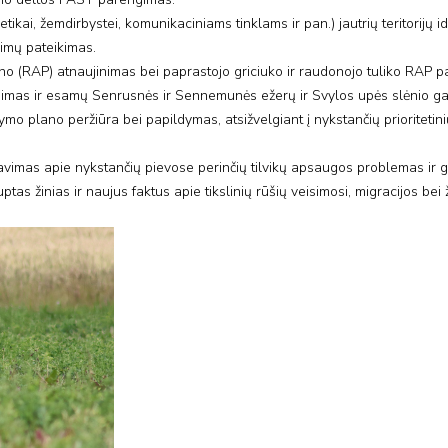
etikai, žemdirbystei, komunikaciniams tinklams ir pan.) jautrių teritorijų id
jimų pateikimas.
o (RAP) atnaujinimas bei paprastojo griciuko ir raudonojo tuliko RAP p
gimas ir esamų Senrusnės ir Sennemunės ežerų ir Svylos upės slėnio g
o plano peržiūra bei papildymas, atsižvelgiant į nykstančių prioritetinių 
mavimas apie nykstančių pievose perinčių tilvikų apsaugos problemas ir 
ptas žinias ir naujus faktus apie tikslinių rūšių veisimosi, migracijos be