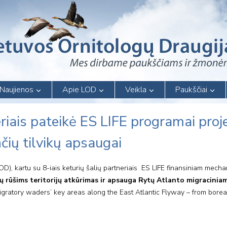
Naujienos
Apie LOD
Veikla
Paukščiai
riais pateikė ES LIFE programai proj
čių tilvikų apsaugai
LOD), kartu su 8-iais keturių šalių partneriais ES LIFE finansiniam mecha
kų rūšims teritorijų atkūrimas ir apsauga Rytų Atlanto migracinia
 migratory waders’ key areas along the East Atlantic Flyway – from bore