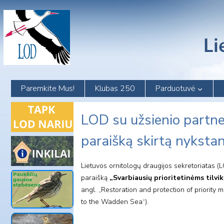
Skip
to
content
Paremkite Mus!
Klubas 250
Parduotuvė
LOD su užsienio partne
paraišką skirtą nykstan
Lietuvos ornitologų draugijos sekretoriatas (
paraišką
„Svarbiausių prioritetinėms tilvi
angl. „Restoration and protection of priority
to the Wadden Sea“).