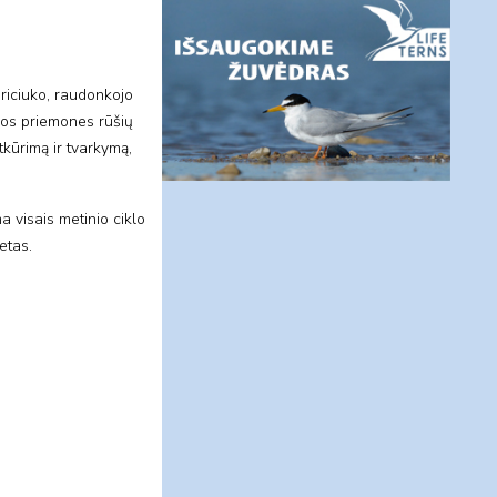
griciuko, raudonkojo
gos priemones rūšių
tkūrimą ir tvarkymą,
a visais metinio ciklo
etas.