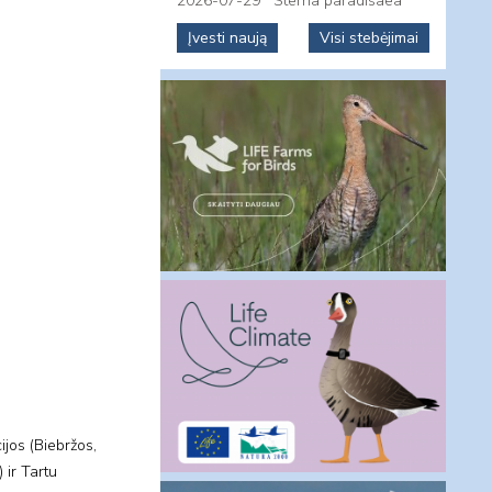
2026-07-29
Sterna paradisaea
Įvesti naują
Visi stebėjimai
ijos (Biebržos,
 ir Tartu