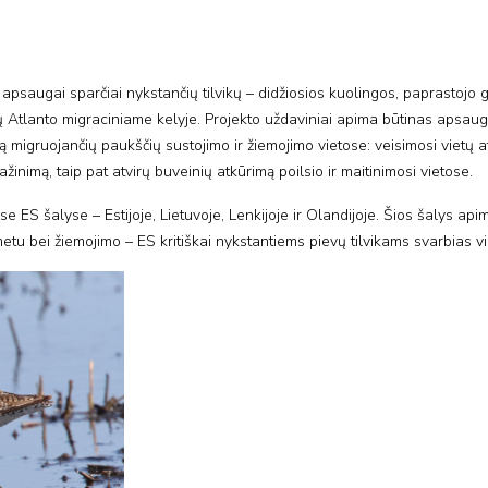
ių apsaugai sparčiai nykstančių tilvikų – didžiosios kuolingos, paprastojo 
tų Atlanto migraciniame kelyje. Projekto uždaviniai apima būtinas apsau
ą migruojančių paukščių sustojimo ir žiemojimo vietose: veisimosi vietų a
inimą, taip pat atvirų buveinių atkūrimą poilsio ir maitinimosi vietose.
 ES šalyse – Estijoje, Lietuvoje, Lenkijoje ir Olandijoje. Šios šalys apim
metu bei žiemojimo – ES kritiškai nykstantiems pievų tilvikams svarbias vi