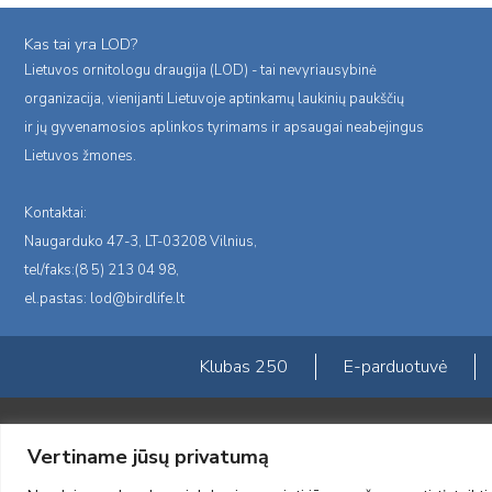
Kas tai yra LOD?
Lietuvos ornitologu draugija (LOD) - tai nevyriausybinė
organizacija, vienijanti Lietuvoje aptinkamų laukinių paukščių
ir jų gyvenamosios aplinkos tyrimams ir apsaugai neabejingus
Lietuvos žmones.
Kontaktai:
Naugarduko 47-3, LT-03208 Vilnius,
tel/faks:(8 5) 213 04 98,
el.pastas:
lod@birdlife.lt
Klubas 250
E-parduotuvė
Portalas sukurtas įgyvendinant Lietuvos Respublikos, Europos ekonominė
Vertiname jūsų privatumą
„LOD visuomeninės /gamtosauginės veiklos sustiprinimas ir įvaizdžio for
įgyvendinimo sutarties numeris 2004-LT0008-NVO-1EEE/NOR-02-059)