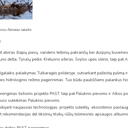
rius Renatas Jakaitis
:
t atviras šlapių pievų, vandens telkinių pakrančių bei durpynų buveines, 
no delta, Tyrulių pelkė, Kretuono ežeras, Svylos upės slėnis, taip pat A
lgalaikis palaikymas Tulkaragės polderyje, sutvarkant pažeistą pylimą ir
dalies hidrologinio režimo pagerinimas. Tuo būdu paukščiams palankus hi
rengimas šešioms projekto PAST, taip pat Paluknio pievoms ir Alkos pol
atuso suteikimas Paluknio pievoms.
udojant naujausias technologijas, projekto suteiktų ekosistimos paslaug
t rekomendacijas dėl tikslinių tilvikų rūšių tolimesnės apsaugos aštuoni
uno deltos PAST parengimas.