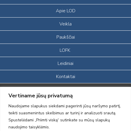
Apie LOD
Veikla
Paukščiai
LOFK
Leidiniai
Kontaktai
Portalas sukurtas įgyvendinant Lietuvos Respublikos, Europos
Vertiname jūsų privatumą
ekonominės erdvės ir Norvegijos finansinių mechanizmų iš dalies
finansuojamą paprojektį
Naudojame slapukus siekdami pagerinti jūsų naršymo patirtį,
„LOD visuomeninės /gamtosauginės veiklos sustiprinimas ir įvaizdžio
teikti suasmenintus skelbimus ar turinį ir analizuoti srautą.
formavimas įtraukiant visuomenę į aplinkosauginių tyrimų veiklą“
Spustelėdami „Priimti viską“ sutinkate su mūsų slapukų
(paprojekčio
įgyvendinimo sutarties numeris 2004-LT0008-NVO-1EEE/NOR-02-
naudojimo taisyklėmis.