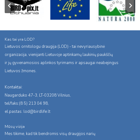
Kas tai yra LOD?
Lietuvos ornitologu draugija (LOD) - tai nevyriausybinė
organizacija, vienijanti Lietuvoje aptinkamų laukinių paukščių
ir jų gyvenamosios aplinkos tyrimams ir apsaugai neabejingus
Lietuvos žmones.
Kontaktai:
Naugarduko 47-3, LT-03208 Vilnius,
tel/faks:(8 5) 213 04 98,
el.pastas:
lod@birdlife.lt
Mūsų vizija
Mes tikime, kad tik bendromis visų draugijos narių