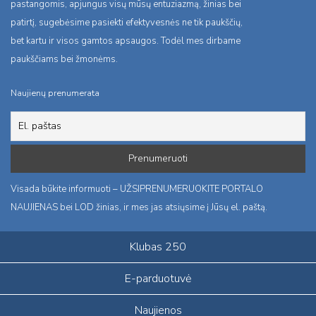
pastangomis, apjungus visų mūsų entuziazmą, žinias bei
patirtį, sugebėsime pasiekti efektyvesnės ne tik paukščių,
bet kartu ir visos gamtos apsaugos. Todėl mes dirbame
paukščiams bei žmonėms.
Naujienų prenumerata
Visada būkite informuoti – UŽSIPRENUMERUOKITE PORTALO
NAUJIENAS bei LOD žinias, ir mes jas atsiųsime į Jūsų el. paštą.
Klubas 250
E-parduotuvė
Naujienos