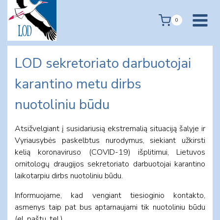
Skip
to
0
content
LOD sekretoriato darbuotojai
karantino metu dirbs
nuotoliniu būdu
Atsižvelgiant į susidariusią ekstremalią situaciją šalyje ir
Vyriausybės paskelbtus nurodymus, siekiant užkirsti
kelią koronaviruso (COVID-19) išplitimui, Lietuvos
ornitologų draugijos sekretoriato darbuotojai karantino
laikotarpiu dirbs nuotoliniu būdu.
Informuojame, kad vengiant tiesioginio kontakto,
asmenys taip pat bus aptarnaujami tik nuotoliniu būdu
(el. paštu, tel.).