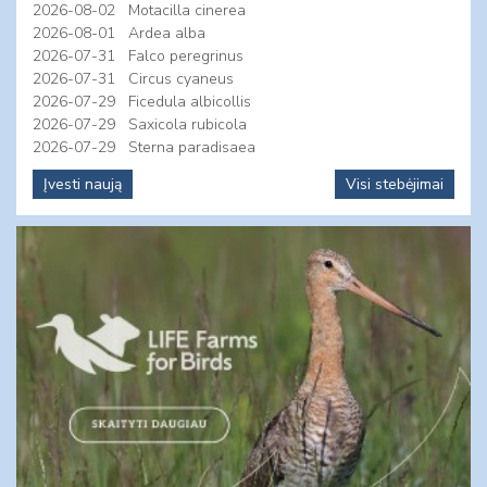
2026-08-02
Motacilla cinerea
2026-08-01
Ardea alba
2026-07-31
Falco peregrinus
2026-07-31
Circus cyaneus
2026-07-29
Ficedula albicollis
2026-07-29
Saxicola rubicola
2026-07-29
Sterna paradisaea
Įvesti naują
Visi stebėjimai