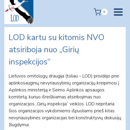
Skip
to
0
content
LOD kartu su kitomis NVO
atsiriboja nuo „Girių
inspekcijos“
Lietuvos ornitologų draugija (toliau – LOD) prisidėjo prie
aplinkosauginių nevyriausybinių organizacijų kreipimosi į
Aplinkos ministeriją ir Seimo Aplinkos apsaugos
komitetą, kuriuo išreiškiamas atsiribojimas nuo
organizacijos „Girių inspekcija“ veiklos. LOD nepritaria
šios organizacijos vykdomiems išpuoliams prieš kitas
nevyriausybines organizacijas bei konstruktyvių diskusijų
žlugdymui.