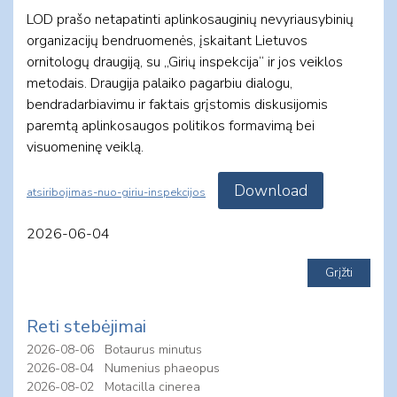
LOD prašo netapatinti aplinkosauginių nevyriausybinių
organizacijų bendruomenės, įskaitant Lietuvos
ornitologų draugiją, su „Girių inspekcija“ ir jos veiklos
metodais. Draugija palaiko pagarbiu dialogu,
bendradarbiavimu ir faktais grįstomis diskusijomis
paremtą aplinkosaugos politikos formavimą bei
visuomeninę veiklą.
Download
atsiribojimas-nuo-giriu-inspekcijos
2026-06-04
Reti stebėjimai
2026-08-06
Botaurus minutus
2026-08-04
Numenius phaeopus
2026-08-02
Motacilla cinerea