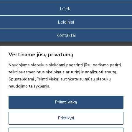
LOFK
Leidiniai
Kontaktai
Portalas sukurtas įgyvendinant Lietuvos Respublikos, Europos
Vertiname jūsų privatumą
ekonominės erdvės ir Norvegijos finansinių mechanizmų iš dalies
finansuojamą paprojektį
Naudojame slapukus siekdami pagerinti jūsų naršymo patirtį,
„LOD visuomeninės /gamtosauginės veiklos sustiprinimas ir įvaizdžio
teikti suasmenintus skelbimus ar turinį ir analizuoti srautą.
formavimas įtraukiant visuomenę į aplinkosauginių tyrimų veiklą“
Spustelėdami „Priimti viską“ sutinkate su mūsų slapukų
(paprojekčio
įgyvendinimo sutarties numeris 2004-LT0008-NVO-1EEE/NOR-02-
naudojimo taisyklėmis.
059)
Priimti viską
2012 © Lietuvos Ornitologų Draugija © 2014, Visos teisės saugomos
Pritaikyti