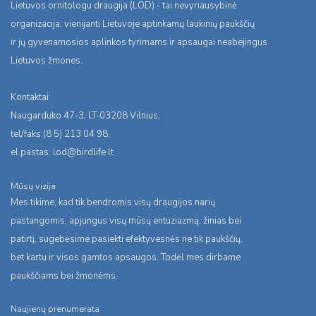
Lietuvos ornitologu draugija (LOD) - tai nevyriausybinė
organizacija, vienijanti Lietuvoje aptinkamų laukinių paukščių
ir jų gyvenamosios aplinkos tyrimams ir apsaugai neabejingus
Lietuvos žmones.
Kontaktai:
Naugarduko 47-3, LT-03208 Vilnius,
tel/faks:(8 5) 213 04 98,
el.pastas:
lod@birdlife.lt
Mūsų vizija
Mes tikime, kad tik bendromis visų draugijos narių
pastangomis, apjungus visų mūsų entuziazmą, žinias bei
patirtį, sugebėsime pasiekti efektyvesnės ne tik paukščių,
bet kartu ir visos gamtos apsaugos. Todėl mes dirbame
paukščiams bei žmonėms.
Naujienų prenumerata