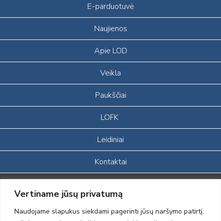
E-parduotuvė
Naujienos
Apie LOD
Veikla
Paukščiai
LOFK
Leidiniai
Kontaktai
Portalas sukurtas įgyvendinant Lietuvos Respublikos, Europos
Vertiname jūsų privatumą
ekonominės erdvės ir Norvegijos finansinių mechanizmų iš dalies
finansuojamą paprojektį
Naudojame slapukus siekdami pagerinti jūsų naršymo patirtį,
„LOD visuomeninės /gamtosauginės veiklos sustiprinimas ir įvaizdžio