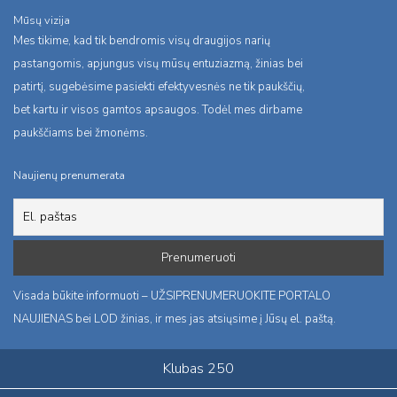
Mūsų vizija
Mes tikime, kad tik bendromis visų draugijos narių
pastangomis, apjungus visų mūsų entuziazmą, žinias bei
patirtį, sugebėsime pasiekti efektyvesnės ne tik paukščių,
bet kartu ir visos gamtos apsaugos. Todėl mes dirbame
paukščiams bei žmonėms.
Naujienų prenumerata
Visada būkite informuoti – UŽSIPRENUMERUOKITE PORTALO
NAUJIENAS bei LOD žinias, ir mes jas atsiųsime į Jūsų el. paštą.
Klubas 250