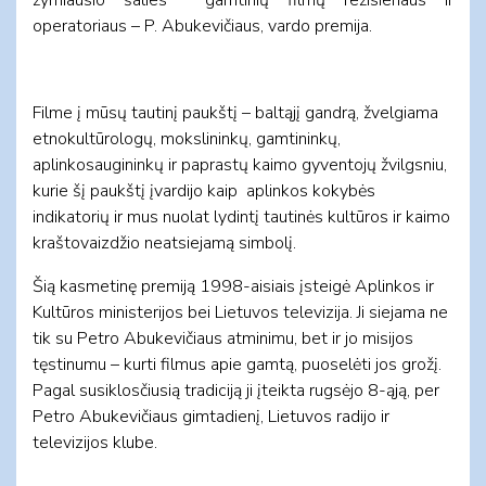
operatoriaus – P. Abukevičiaus, vardo premija.
Filme į mūsų tautinį paukštį – baltąjį gandrą, žvelgiama
etnokultūrologų, mokslininkų, gamtininkų,
aplinkosaugininkų ir paprastų kaimo gyventojų žvilgsniu,
kurie šį paukštį įvardijo kaip aplinkos kokybės
indikatorių ir mus nuolat lydintį tautinės kultūros ir kaimo
kraštovaizdžio neatsiejamą simbolį.
Šią kasmetinę premiją 1998-aisiais įsteigė Aplinkos ir
Kultūros ministerijos bei Lietuvos televizija. Ji siejama ne
tik su Petro Abukevičiaus atminimu, bet ir jo misijos
tęstinumu – kurti filmus apie gamtą, puoselėti jos grožį.
Pagal susiklosčiusią tradiciją ji įteikta rugsėjo 8-ąją, per
Petro Abukevičiaus gimtadienį, Lietuvos radijo ir
televizijos klube.