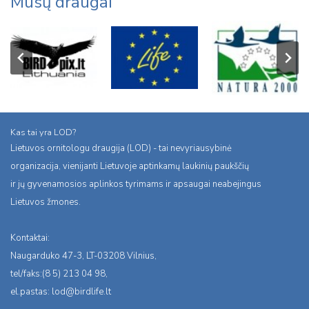
Mūsų draugai
Kas tai yra LOD?
Lietuvos ornitologu draugija (LOD) - tai nevyriausybinė
organizacija, vienijanti Lietuvoje aptinkamų laukinių paukščių
ir jų gyvenamosios aplinkos tyrimams ir apsaugai neabejingus
Lietuvos žmones.
Kontaktai:
Naugarduko 47-3, LT-03208 Vilnius,
tel/faks:(8 5) 213 04 98,
el.pastas:
lod@birdlife.lt