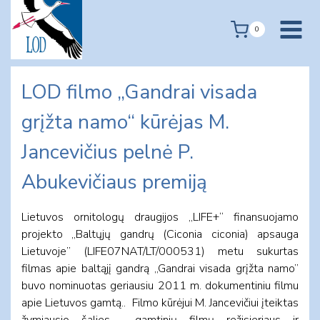
Skip
to
0
content
LOD filmo „Gandrai visada
grįžta namo“ kūrėjas M.
Jancevičius pelnė P.
Abukevičiaus premiją
Lietuvos ornitologų draugijos „LIFE+“ finansuojamo
projekto „Baltųjų gandrų (Ciconia ciconia) apsauga
Lietuvoje” (LIFE07NAT/LT/000531) metu sukurtas
filmas apie baltąjį gandrą „Gandrai visada grįžta namo”
buvo nominuotas geriausiu 2011 m. dokumentiniu filmu
apie Lietuvos gamtą.. Filmo kūrėjui M. Jancevičiui įteiktas
žymiausio šalies gamtinių filmų režisieriaus ir