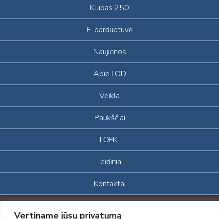
Klubas 250
E-parduotuvė
Naujienos
Apie LOD
Veikla
Paukščiai
LOFK
Leidiniai
Kontaktai
Portalas sukurtas įgyvendinant Lietuvos Respublikos, Europos
Vertiname jūsų privatumą