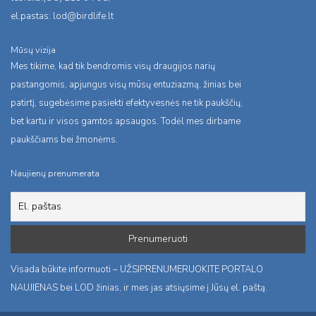
el.pastas:
lod@birdlife.lt
Mūsų vizija
Mes tikime, kad tik bendromis visų draugijos narių
pastangomis, apjungus visų mūsų entuziazmą, žinias bei
patirtį, sugebėsime pasiekti efektyvesnės ne tik paukščių,
bet kartu ir visos gamtos apsaugos. Todėl mes dirbame
paukščiams bei žmonėms.
Naujienų prenumerata
Visada būkite informuoti – UŽSIPRENUMERUOKITE PORTALO
NAUJIENAS bei LOD žinias, ir mes jas atsiųsime į Jūsų el. paštą.