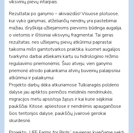
viksvinių pievų intarpais.
Rezultatai po ganymo – akivaizdūs! Visuose plotuose,
kur vyko ganymas, atželiančių nendrių yra pastebimai
mažiau, išryškėja užliejamoms pievoms būdinga augalija,
o vietomis ir ištisiniai viksvynų fragmentai. Tai geras
rezultatas, nes užliejamų pievų atkūrimui paprastai
taikoma mišri gamtotvarkos praktika, kuomet augalijos
tvarkymo darbai atliekami kartu su hidrologinio režimo
reguliavimo priemonėmis. Šiuo atveju, vien ganymo
priemonė atrodo pakankama atvirų buveinių palaipsniui
atkūrimui ir palaikymui.
Projekto darbų dėka atkuriamose Tulkiaragės polderio
dalyse jau aptiktos perinčios meldinės nendrinukės,
migracijos metu apsistoja žąsys ir kai kurie sėjikiniai
paukščiai. Kitose, apleistose ir nendrėmis apaugančiose
šios teritorijos dalyse, paukščių įvairovė gerokai
skurdesnė.
Projekto „LIFE Farms for Birds“ naujienas kviečiame sekti