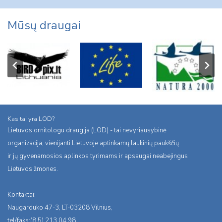
Mūsų draugai
Kas tai yra LOD?
Lietuvos ornitologu draugija (LOD) - tai nevyriausybinė
organizacija, vienijanti Lietuvoje aptinkamų laukinių paukščių
ir jų gyvenamosios aplinkos tyrimams ir apsaugai neabejingus
Lietuvos žmones.
Kontaktai:
Naugarduko 47-3, LT-03208 Vilnius,
tel/faks:(8 5) 213 04 98,