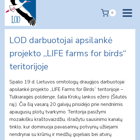
Skip
to
0
content
LOD darbuotojai apsilankė
projekto ,,LIFE farms for birds“
teritorijoje
Spalio 19 d. Lietuvos ornitologų draugijos darbuotojai
apsilankė projekto ,,LIFE Farms for Birds” teritorijoje –
Tulkiaragės polderyje, šalia Krokų lankos ežero (Šilutės
raj.). Čia šią vasarą 20 galvijų prisidėjo prie nendrėmis
apaugusių plotų tvarkymo. Teritorija pasižymi
mozaikišku kraštovaizdžiu, išraižytu sausinimo kanalų
tinklo, kur dominuoja pavasarinių potvynių užliejami
nendrynai su krūmų ir medžių gojeliais bei atvirų