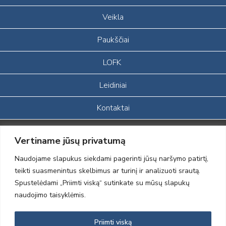
Veikla
Paukščiai
LOFK
Leidiniai
Kontaktai
Portalas sukurtas įgyvendinant Lietuvos Respublikos, Europos
Vertiname jūsų privatumą
ekonominės erdvės ir Norvegijos finansinių mechanizmų iš dalies
finansuojamą paprojektį
Naudojame slapukus siekdami pagerinti jūsų naršymo patirtį,
„LOD visuomeninės /gamtosauginės veiklos sustiprinimas ir įvaizdžio
teikti suasmenintus skelbimus ar turinį ir analizuoti srautą.
formavimas įtraukiant visuomenę į aplinkosauginių tyrimų veiklą“
Spustelėdami „Priimti viską“ sutinkate su mūsų slapukų
(paprojekčio
įgyvendinimo sutarties numeris 2004-LT0008-NVO-1EEE/NOR-02-
naudojimo taisyklėmis.
059)
Priimti viską
2012 © Lietuvos Ornitologų Draugija © 2014, Visos teisės saugomos