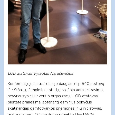
LOD atstovas Vytautas Naruševičius
Konferencijoje, sutraukusioje daugiau kaip 540 atstovų
iš 49 šalių, iš mokslo ir studijų, viešojo administravimo,
nevyriausybinių ir verslo organizacijų, LOD atstovas
pristatė pranešimą, aptariantį esminius pokyčius
skatinančias gamtotvarkos priemones ir jų iniciatyvas,
realizuojamas LOD vykdomų projektų LIFE LWfG