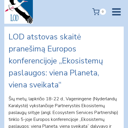
Skip
to
0
content
LOD atstovas skaitė
pranešimą Europos
konferencijoje „Ekosistemų
paslaugos: viena Planeta,
viena sveikata“
Šių metų, lapkričio 18-22 d., Vageningene (Nyderlandų
Karalystė) vykstančioje Partnerystės Ekosistemų
paslaugų srityje (angl. Ecosystem Services Partnership)
tinklo 5-joje Europos konferencijoje „Ekosistemų
paslaugos: viena Planeta, viena sveikata“ dalyvavo ir