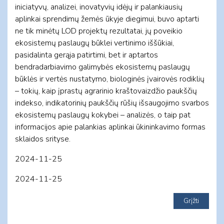
iniciatyvų, analizei, inovatyvių idėjų ir palankiausių
aplinkai sprendimų žemės ūkyje diegimui, buvo aptarti
ne tik minėtų LOD projektų rezultatai, jų poveikio
ekosistemų paslaugų būklei vertinimo iššūkiai,
pasidalinta gerąja patirtimi, bet ir aptartos
bendradarbiavimo galimybės ekosistemų paslaugų
būklės ir vertės nustatymo, biologinės įvairovės rodiklių
– tokių, kaip įprastų agrarinio kraštovaizdžio paukščių
indekso, indikatorinių paukščių rūšių išsaugojimo svarbos
ekosistemų paslaugų kokybei – analizės, o taip pat
informacijos apie palankias aplinkai ūkininkavimo formas
sklaidos srityse.
2024-11-25
2024-11-25