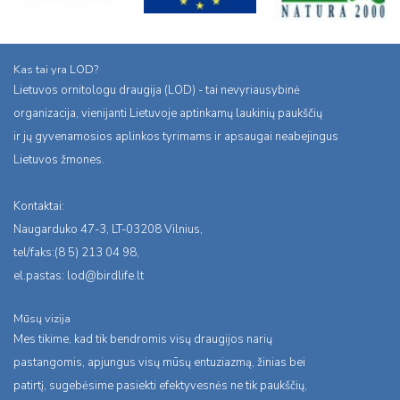
Kas tai yra LOD?
Lietuvos ornitologu draugija (LOD) - tai nevyriausybinė
organizacija, vienijanti Lietuvoje aptinkamų laukinių paukščių
ir jų gyvenamosios aplinkos tyrimams ir apsaugai neabejingus
Lietuvos žmones.
Kontaktai:
Naugarduko 47-3, LT-03208 Vilnius,
tel/faks:(8 5) 213 04 98,
el.pastas:
lod@birdlife.lt
Mūsų vizija
Mes tikime, kad tik bendromis visų draugijos narių
pastangomis, apjungus visų mūsų entuziazmą, žinias bei
patirtį, sugebėsime pasiekti efektyvesnės ne tik paukščių,