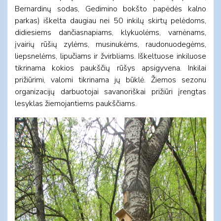
Bernardinų sodas, Gedimino bokšto papėdės kalno
parkas) iškelta daugiau nei 50 inkilų skirtų pelėdoms,
didiesiems dančiasnapiams, klykuolėms, varnėnams,
įvairių rūšių zylėms, musinukėms, raudonuodegėms,
liepsnelėms, lipučiams ir žvirbliams. Iškeltuose inkiluose
tikrinama kokios paukščių rūšys apsigyvena. Inkilai
prižiūrimi, valomi tikrinama jų būklė. Žiemos sezonu
organizacijų darbuotojai savanoriškai prižiūri įrengtas
lesyklas žiemojantiems paukščiams.