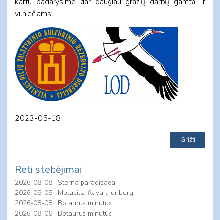
kartu padarysime dar daugiau gražių darbų gamtai ir
vilniečiams.
2023-05-18
Reti stebėjimai
2026-08-08
Sterna paradisaea
2026-08-08
Motacilla flava thunbergi
2026-08-08
Botaurus minutus
2026-08-06
Botaurus minutus