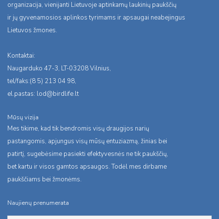
organizacija, vienijanti Lietuvoje aptinkamų laukinių paukščių
ir jų gyvenamosios aplinkos tyrimams ir apsaugai neabejingus
Lietuvos žmones.
Kontaktai:
Naugarduko 47-3, LT-03208 Vilnius,
tel/faks:(8 5) 213 04 98,
el.pastas:
lod@birdlife.lt
Mūsų vizija
Mes tikime, kad tik bendromis visų draugijos narių
pastangomis, apjungus visų mūsų entuziazmą, žinias bei
patirtį, sugebėsime pasiekti efektyvesnės ne tik paukščių,
bet kartu ir visos gamtos apsaugos. Todėl mes dirbame
paukščiams bei žmonėms.
Naujienų prenumerata