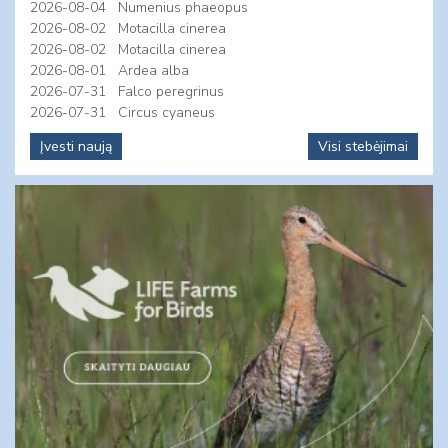
2026-08-04
Numenius phaeopus
2026-08-02
Motacilla cinerea
2026-08-02
Motacilla cinerea
2026-08-01
Ardea alba
2026-07-31
Falco peregrinus
2026-07-31
Circus cyaneus
Įvesti naują
Visi stebėjimai