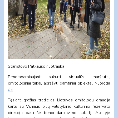
Stanislovo Patkauso nuotrauka
Bendradarbiaujant sukurti virtualūs maršrutai,
ornitologiniai takai, aprašyti gamtiniai objektai. Nuoroda
čia
.
Tęsiant gražias tradicijas Lietuvos ornitologų draugija
kartu su Vilniaus pilių valstybinio kultūrinio rezervato
direkcija pasirašė bendradarbiavimo sutartį. Ateityje