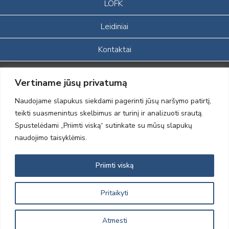
LOFK
Leidiniai
Kontaktai
Portalas sukurtas įgyvendinant Lietuvos Respublikos, Europos
Vertiname jūsų privatumą
ekonominės erdvės ir Norvegijos finansinių mechanizmų iš dalies
finansuojamą paprojektį
Naudojame slapukus siekdami pagerinti jūsų naršymo patirtį,
„LOD visuomeninės /gamtosauginės veiklos sustiprinimas ir įvaizdžio
teikti suasmenintus skelbimus ar turinį ir analizuoti srautą.
formavimas įtraukiant visuomenę į aplinkosauginių tyrimų veiklą“
Spustelėdami „Priimti viską“ sutinkate su mūsų slapukų
(paprojekčio
įgyvendinimo sutarties numeris 2004-LT0008-NVO-1EEE/NOR-02-
naudojimo taisyklėmis.
059)
Priimti viską
2012 © Lietuvos Ornitologų Draugija © 2014, Visos teisės saugomos
Pritaikyti
Atmesti
Sprendimas:
Electronic Solutions for Business