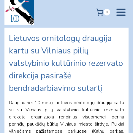
Skip
to
0
content
Lietuvos ornitologų draugija
kartu su Vilniaus pilių
valstybinio kultūrinio rezervato
direkcija pasirašė
bendradarbiavimo sutartį
Daugiau nei 10 metų Lietuvos ornitologų draugija kartu
su su Vilniaus pilių valstybinio kultūrinio rezervato
direkcija organizuoja renginius visuomenei, gerina
perinčių paukščių būklę Vilniaus miesto širdyje. Puikiai
vilniečiams pažįstamose parkuose (Kalnų parkas,