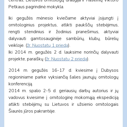
Petkaus pagrindinė mokykla.
Iki gegužės mėnesio kviečiame aktyviai įsijungti į
ornitologinius projektus, atlikti paukščių stebėjimus,
rengti stendinius ir žodinius pranešimus, aktyviai
dalyvauti gamtosauginėje sambūrių, klubų, būrelių
veikloje. (
žr. Nuostatų 1 priedą
).
Iki 2014 m. gegužės 2 d. lauksime norinčių dalyvauti
projekte, paraiškų (
žr. Nuostatų 2 priedą
).
2014 m. gegužės 16-17 d. kviesime į Dubysos
regioniniame parke vyksiančią šalies jaunųjų ornitologų
konferenciją.
2014 m. spalio 2-5 d. geriausių darbų autorius ir jų
vadovus kviesime į ornitologinę mokomąją ekspediciją
atlikti stebėjimų su Lietuvos ir užsienio ornitologais
Šiaurės jūros pakrantėje.