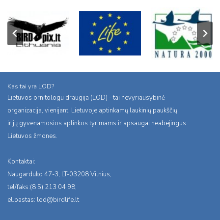
Kas tai yra LOD?
Lietuvos ornitologu draugija (LOD) - tai nevyriausybinė
organizacija, vienijanti Lietuvoje aptinkamų laukinių paukščių
ir jų gyvenamosios aplinkos tyrimams ir apsaugai neabejingus
Lietuvos žmones.
Kontaktai:
Naugarduko 47-3, LT-03208 Vilnius,
tel/faks:(8 5) 213 04 98,
el.pastas:
lod@birdlife.lt