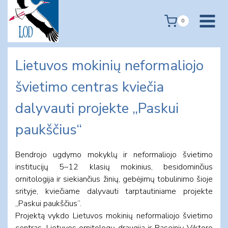
Skip
to
0
content
Lietuvos mokinių neformaliojo
švietimo centras kviečia
dalyvauti projekte „Paskui
paukščius“
Bendrojo ugdymo mokyklų ir neformaliojo švietimo
institucijų 5–12 klasių mokinius, besidominčius
ornitologija ir siekiančius žinių, gebėjimų tobulinimo šioje
srityje, kviečiame dalyvauti tarptautiniame projekte
„Paskui paukščius“.
Projektą vykdo Lietuvos mokinių neformaliojo švietimo
centras, Lietuvos ornitologų draugija ir Raseinių Viktoro