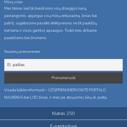
Mūsų vizija
Mes tikime, kad tik bendromis visų draugijos narių
pastangomis, apjungus visų mūsų entuziazmą, žinias bei
patirtį, sugebėsime pasiekti efektyvesnės ne tik paukščių,
bet kartu ir visos gamtos apsaugos. Todėl mes dirbame
paukščiams bei žmonėms.
Naujienų prenumerata
Visada būkite informuoti – UŽSIPRENUMERUOKITE PORTALO
NAUJIENAS bei LOD žinias, ir mes jas atsiųsime į Jūsų el. paštą.
Klubas 250
E-parduotuvė