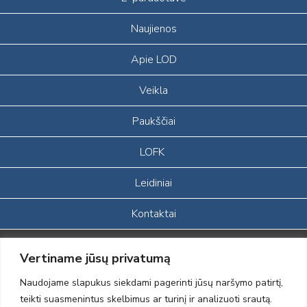
Naujienos
Apie LOD
Veikla
Paukščiai
LOFK
Leidiniai
Kontaktai
Portalas sukurtas įgyvendinant Lietuvos Respublikos, Europos
Vertiname jūsų privatumą
ekonominės erdvės ir Norvegijos finansinių mechanizmų iš dalies
finansuojamą paprojektį
Naudojame slapukus siekdami pagerinti jūsų naršymo patirtį,
„LOD visuomeninės /gamtosauginės veiklos sustiprinimas ir įvaizdžio
teikti suasmenintus skelbimus ar turinį ir analizuoti srautą.
formavimas įtraukiant visuomenę į aplinkosauginių tyrimų veiklą“