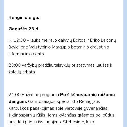
Renginio eiga:
Gegužės 23 d.
iki 19:30 – lauksime ralio dalyvių Editos ir Eriko Laiconų
ūkyje, prie Valstybinio Margupio botaninio draustinio
informacinio centro
20:00 varžybų pradžia, taisyklių pristatymas, laužas ir
žolelių arbata
21:00 Pažintinė programa
Po šikšnosparnių raižomu
dangum.
Gamtosaugos specialisto Remigijaus
Karpuškos pasakojimas apie vietovėje gyvenančias
šikšnosparnių rūšis, jiems kylančias grėsmes bei būdus
prisidėti prie jų išsaugojimo. Stebėsime, kaip