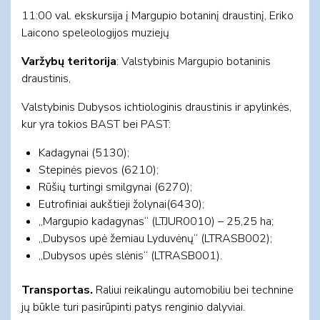
11:00 val. ekskursija į Margupio botaninį draustinį, Eriko
Laicono speleologijos muziejų
Varžybų teritorija
: Valstybinis Margupio botaninis
draustinis,
Valstybinis Dubysos ichtiologinis draustinis ir apylinkės,
kur yra tokios BAST bei PAST:
Kadagynai (5130);
Stepinės pievos (6210);
Rūšių turtingi smilgynai (6270);
Eutrofiniai aukštieji žolynai(6430);
„Margupio kadagynas“ (LTJUR0010) – 25,25 ha;
„Dubysos upė žemiau Lyduvėnų“ (LTRASB002);
„Dubysos upės slėnis“ (LTRASB001).
Transportas.
Raliui reikalingu automobiliu bei technine
jų būkle turi pasirūpinti patys renginio dalyviai.