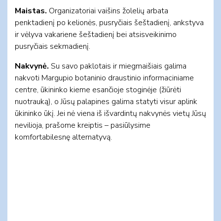
Maistas.
Organizatoriai vaišins žolelių arbata
penktadienį po kelionės, pusryčiais šeštadienį, ankstyva
ir vėlyva vakariene šeštadienį bei atsisveikinimo
pusryčiais sekmadienį.
Nakvynė.
Su savo paklotais ir miegmaišiais galima
nakvoti Margupio botaninio draustinio informaciniame
centre, ūkininko kieme esančioje stoginėje (žiūrėti
nuotrauką), o Jūsų palapines galima statyti visur aplink
ūkininko ūkį. Jei nė viena iš išvardintų nakvynės vietų Jūsų
nevilioja, prašome kreiptis – pasiūlysime
komfortabilesnę alternatyvą.