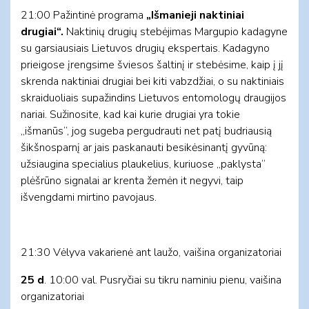
21:00 Pažintinė programa
„Išmanieji naktiniai
drugiai“.
Naktinių drugių stebėjimas Margupio kadagyne
su garsiausiais Lietuvos drugių ekspertais. Kadagyno
prieigose įrengsime šviesos šaltinį ir stebėsime, kaip į jį
skrenda naktiniai drugiai bei kiti vabzdžiai, o su naktiniais
skraiduoliais supažindins Lietuvos entomologų draugijos
nariai. Sužinosite, kad kai kurie drugiai yra tokie
„išmanūs“, jog sugeba pergudrauti net patį budriausią
šikšnosparnį ar jais paskanauti besikėsinantį gyvūną:
užsiaugina specialius plaukelius, kuriuose „paklysta“
plėšrūno signalai ar krenta žemėn it negyvi, taip
išvengdami mirtino pavojaus.
21:30 Vėlyva vakarienė ant laužo, vaišina organizatoriai
25 d
. 10:00 val. Pusryčiai su tikru naminiu pienu, vaišina
organizatoriai