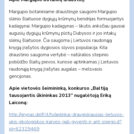
Margupio botaniniame draustinyje saugomi Margupio
slėnio šlaituose dygiųjų krūmynų bendrijas formuojantys
kadagynai. Margupio kadagynas – likutis anksčiau gausiai
augusių dygiųjų krūmynų plotų Dubysos ir jos intakų
slėnių šlaituose. Čia saugoma į Lietuvos raudonąją
knygą įrašytos dygiosios slyvos populiacija. Kita
draustinio saugoma vertybė – natūralios stepinio
pobūdžio šlaitų pievos, kuriose aptinkamas į Lietuvos
raudonąją knygą įrašytas augalas – melsvasis
gencijonas.
Apie vietovės šeimininką, konkurso „Baltiją
tausojantis ūkininkas 2013” nugalėtoją Eriką
Laiconą:
http://grynas.delfi.lt/tv/aplinkai-draugiskiausias-lietuvos-
ukis-ekologiskos-karves-gali-gyventi-ir-ant-sniego.d?
id=62329469