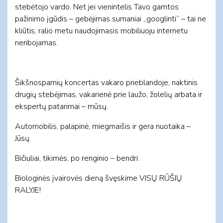
stebėtojo vardo. Net jei vienintelis Tavo gamtos
pažinimo įgūdis – gebėjimas sumaniai „googlinti“ – tai ne
kliūtis, ralio metu naudojimasis mobiliuoju internetu
neribojamas.
Šikšnosparnių koncertas vakaro prieblandoje, naktinis
drugių stebėjimas, vakarienė prie laužo, žolelių arbata ir
ekspertų patarimai – mūsų.
Automobilis, palapinė, miegmaišis ir gera nuotaika –
Jūsų.
Bičiuliai, tikimės, po renginio – bendri.
Biologinės įvairovės dieną švęskime VISŲ RŪŠIŲ
RALYJE!