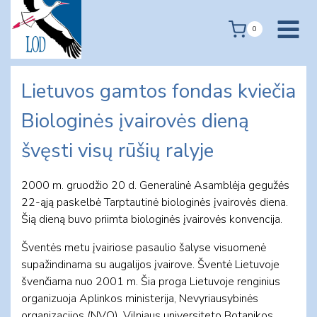
Skip
to
0
content
Lietuvos gamtos fondas kviečia
Biologinės įvairovės dieną
švęsti visų rūšių ralyje
2000 m. gruodžio 20 d. Generalinė Asamblėja gegužės
22-ąją paskelbė Tarptautinė biologinės įvairovės diena.
Šią dieną buvo priimta biologinės įvairovės konvencija.
Šventės metu įvairiose pasaulio šalyse visuomenė
supažindinama su augalijos įvairove. Šventė Lietuvoje
švenčiama nuo 2001 m. Šia proga Lietuvoje renginius
organizuoja Aplinkos ministerija, Nevyriausybinės
organizacijos (NVO), Vilniaus universiteto Botanikos