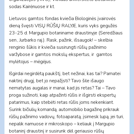
sodas Kairėnuose ir kt.
Lietuvos gamtos fondas kviečia Biologinės įvairovės
dieną švęsti VISŲ RŪŠIŲ RALYJE, kuris vyks gegužės
23-25 d. Margupio botaniname draustinyje (Seredžiaus
sen., Jurbarko raj.). Rask, pažink, išsaugok! – skelbia
renginio šūkis ir kviečia susirungti rūšių pažinimo
varžybose ir gamtos mokslų ekspertus, ir gamtos
mylėtojus – mėgėjus.
Išgirdai negirdėtą paukštį, bet nežinai, kas tai? Pamatei
naktinį drugį, bet jo nepažįsti? Tavo šile išaugo
nematytas augalas ir manai, kad jis retas? Tai – Tavo
proga sužinoti, kaip atpažinti rūšis ir išgirsti ekspertų
patarimus, kaip stebėti retas rūšis joms nekenkiant.
Surink bičiulių komandą, automobilio bagažinę prikrauk
rūšių pažinimo vadovų, fotoaparatą, įsimesk lupą, jei turi,
nepalik namuose ir mikroskopo – keliauk į Margupio
botaninį draustinį ir susirunk dėl geriausio rūšių