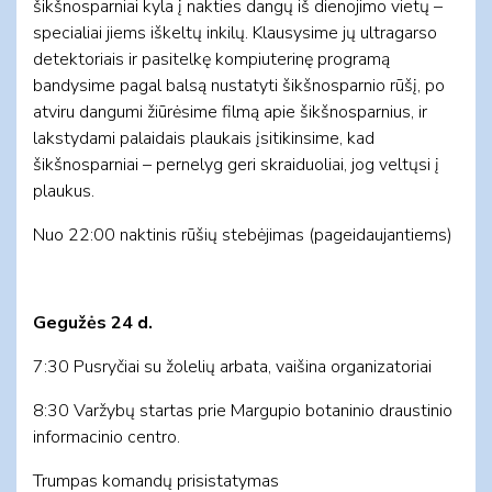
šikšnosparniai kyla į nakties dangų iš dienojimo vietų –
specialiai jiems iškeltų inkilų. Klausysime jų ultragarso
detektoriais ir pasitelkę kompiuterinę programą
bandysime pagal balsą nustatyti šikšnosparnio rūšį, po
atviru dangumi žiūrėsime filmą apie šikšnosparnius, ir
lakstydami palaidais plaukais įsitikinsime, kad
šikšnosparniai – pernelyg geri skraiduoliai, jog veltųsi į
plaukus.
Nuo 22:00 naktinis rūšių stebėjimas (pageidaujantiems)
Gegužės 24 d.
7:30 Pusryčiai su žolelių arbata, vaišina organizatoriai
8:30 Varžybų startas prie Margupio botaninio draustinio
informacinio centro.
Trumpas komandų prisistatymas