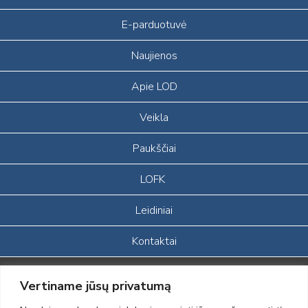
E-parduotuvė
Naujienos
Apie LOD
Veikla
Paukščiai
LOFK
Leidiniai
Kontaktai
Portalas sukurtas įgyvendinant Lietuvos Respublikos, Europos
Vertiname jūsų privatumą
ekonominės erdvės ir Norvegijos finansinių mechanizmų iš dalies
finansuojamą paprojektį