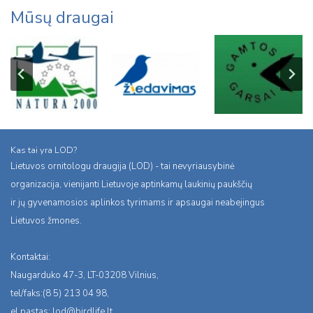
Mūsų draugai
Kas tai yra LOD?
Lietuvos ornitologu draugija (LOD) - tai nevyriausybinė
organizacija, vienijanti Lietuvoje aptinkamų laukinių paukščių
ir jų gyvenamosios aplinkos tyrimams ir apsaugai neabejingus
Lietuvos žmones.
Kontaktai:
Naugarduko 47-3, LT-03208 Vilnius,
tel/faks:(8 5) 213 04 98,
el.pastas:
lod@birdlife.lt