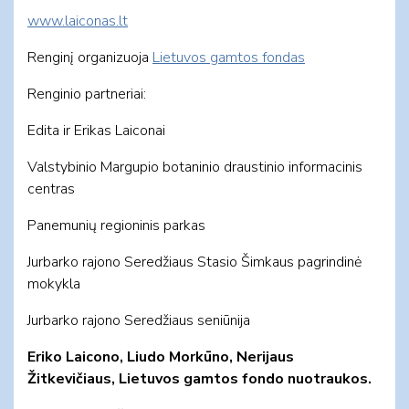
www.laiconas.lt
Renginį organizuoja
Lietuvos gamtos fondas
Renginio partneriai:
Edita ir Erikas Laiconai
Valstybinio Margupio botaninio draustinio informacinis
centras
Panemunių regioninis parkas
Jurbarko rajono Seredžiaus Stasio Šimkaus pagrindinė
mokykla
Jurbarko rajono Seredžiaus seniūnija
Eriko Laicono, Liudo Morkūno, Nerijaus
Žitkevičiaus, Lietuvos gamtos fondo nuotraukos.