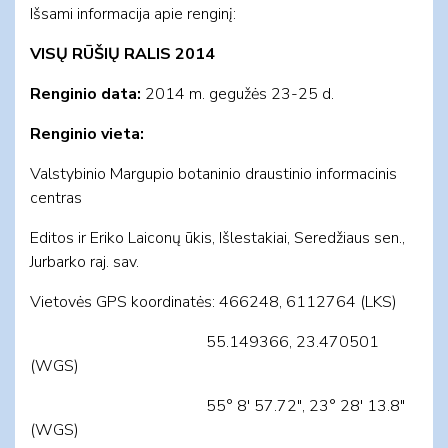
Išsami informacija apie renginį:
VISŲ RŪŠIŲ RALIS
2014
Renginio data:
2014 m. gegužės 23-25 d.
Renginio vieta:
Valstybinio Margupio botaninio draustinio informacinis
centras
Editos ir Eriko Laiconų ūkis, Išlestakiai, Seredžiaus sen.,
Jurbarko raj. sav.
Vietovės GPS koordinatės: 466248, 6112764 (LKS)
55.149366, 23.470501
(WGS)
55° 8′ 57.72″, 23° 28′ 13.8″
(WGS)