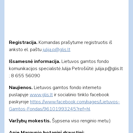
Registracija.
Komandas prašytume registruotis iš
anksto el. paštu
julija.p@glis.lt
Išsamesnė informacija.
Lietuvos gamtos fondo
komunikacijos specialistė Julija Petrošiūtė:
julija.p@glis.lt
; 8 655 56090
Naujienos.
Lietuvos gamtos fondo interneto
puslapyje
www.glis.lt
ir socialinio tinklo facebook
paskyroje
https://www.facebook.com/pages/Lietuvos-
Gamtos-Fondas/96101993245?ref=hl
Varžybų mokestis.
Šypsena viso renginio metu:)
Apie Margupio botaninį draustinį: