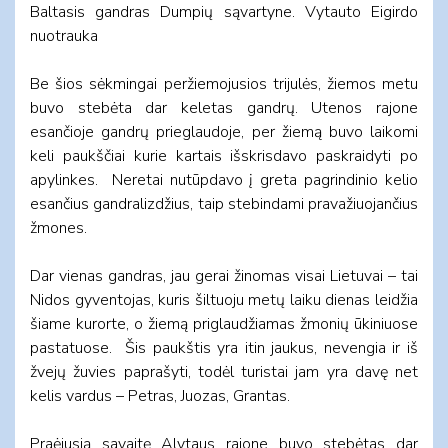
Baltasis gandras Dumpių sąvartyne. Vytauto Eigirdo
nuotrauka
Be šios sėkmingai peržiemojusios trijulės, žiemos metu
buvo stebėta dar keletas gandrų. Utenos rajone
esančioje gandrų prieglaudoje, per žiemą buvo laikomi
keli paukščiai kurie kartais išskrisdavo paskraidyti po
apylinkes. Neretai nutūpdavo į greta pagrindinio kelio
esančius gandralizdžius, taip stebindami pravažiuojančius
žmones.
Dar vienas gandras, jau gerai žinomas visai Lietuvai – tai
Nidos gyventojas, kuris šiltuoju metų laiku dienas leidžia
šiame kurorte, o žiemą priglaudžiamas žmonių ūkiniuose
pastatuose. Šis paukštis yra itin jaukus, nevengia ir iš
žvejų žuvies paprašyti, todėl turistai jam yra davę net
kelis vardus – Petras, Juozas, Grantas.
Praėjusią savaitę Alytaus rajone buvo stebėtas dar