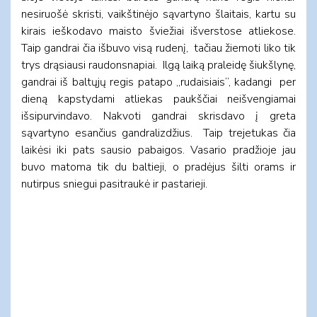
nesiruošė skristi, vaikštinėjo sąvartyno šlaitais, kartu su
kirais ieškodavo maisto šviežiai išverstose atliekose.
Taip gandrai čia išbuvo visą rudenį, tačiau žiemoti liko tik
trys drąsiausi raudonsnapiai. Ilgą laiką praleidę šiukšlynę,
gandrai iš baltųjų regis patapo „rudaisiais“, kadangi per
dieną kapstydami atliekas paukščiai neišvengiamai
išsipurvindavo. Nakvoti gandrai skrisdavo į greta
sąvartyno esančius gandralizdžius. Taip trejetukas čia
laikėsi iki pats sausio pabaigos. Vasario pradžioje jau
buvo matoma tik du baltieji, o pradėjus šilti orams ir
nutirpus sniegui pasitraukė ir pastarieji.