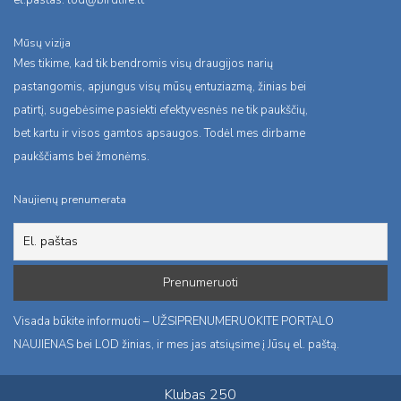
el.pastas:
lod@birdlife.lt
Mūsų vizija
Mes tikime, kad tik bendromis visų draugijos narių
pastangomis, apjungus visų mūsų entuziazmą, žinias bei
patirtį, sugebėsime pasiekti efektyvesnės ne tik paukščių,
bet kartu ir visos gamtos apsaugos. Todėl mes dirbame
paukščiams bei žmonėms.
Naujienų prenumerata
Visada būkite informuoti – UŽSIPRENUMERUOKITE PORTALO
NAUJIENAS bei LOD žinias, ir mes jas atsiųsime į Jūsų el. paštą.
Klubas 250