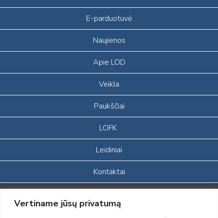
E-parduotuvė
Naujienos
Apie LOD
Veikla
Paukščiai
LOFK
Leidiniai
Kontaktai
Portalas sukurtas įgyvendinant Lietuvos Respublikos, Europos
Vertiname jūsų privatumą
ekonominės erdvės ir Norvegijos finansinių mechanizmų iš dalies
finansuojamą paprojektį