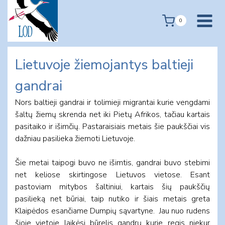
Skip
to
0
content
Lietuvoje žiemojantys baltieji
gandrai
Nors baltieji gandrai ir tolimieji migrantai kurie vengdami
šaltų žiemų skrenda net iki Pietų Afrikos, tačiau kartais
pasitaiko ir išimčių. Pastaraisiais metais šie paukščiai vis
dažniau pasilieka žiemoti Lietuvoje.
Šie metai taipogi buvo ne išimtis, gandrai buvo stebimi
net keliose skirtingose Lietuvos vietose. Esant
pastoviam mitybos šaltiniui, kartais šių paukščių
pasilieką net būriai, taip nutiko ir šiais metais greta
Klaipėdos esančiame Dumpių sąvartyne. Jau nuo rudens
šioje vietoje laikėsi būrelis gandrų kurie regis niekur