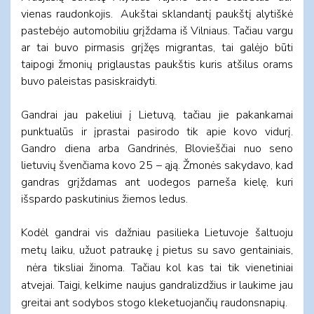
vienas raudonkojis. Aukštai sklandantį paukštį alytiškė
pastebėjo automobiliu grįždama iš Vilniaus. Tačiau vargu
ar tai buvo pirmasis grįžęs migrantas, tai galėjo būti
taipogi žmonių priglaustas paukštis kuris atšilus orams
buvo paleistas pasiskraidyti.
Gandrai jau pakeliui į Lietuvą, tačiau jie pakankamai
punktualūs ir įprastai pasirodo tik apie kovo vidurį.
Gandro diena arba Gandrinės, Blovieščiai nuo seno
lietuvių švenčiama kovo 25 – ąją. Žmonės sakydavo, kad
gandras grįždamas ant uodegos parneša kielę, kuri
išspardo paskutinius žiemos ledus.
Kodėl gandrai vis dažniau pasilieka Lietuvoje šaltuoju
metų laiku, užuot patraukę į pietus su savo gentainiais,
nėra tiksliai žinoma. Tačiau kol kas tai tik vienetiniai
atvejai. Taigi, kelkime naujus gandralizdžius ir laukime jau
greitai ant sodybos stogo kleketuojančių raudonsnapių.