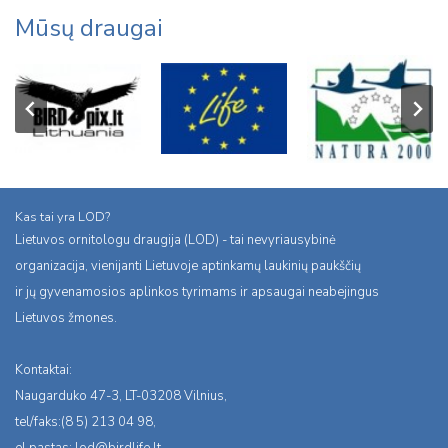
Mūsų draugai
Kas tai yra LOD?
Lietuvos ornitologu draugija (LOD) - tai nevyriausybinė
organizacija, vienijanti Lietuvoje aptinkamų laukinių paukščių
ir jų gyvenamosios aplinkos tyrimams ir apsaugai neabejingus
Lietuvos žmones.
Kontaktai:
Naugarduko 47-3, LT-03208 Vilnius,
tel/faks:(8 5) 213 04 98,