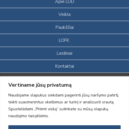
Apie LOD
Veikla
Paukščiai
LOFK
Leidiniai
Kontaktai
Portalas sukurtas įgyvendinant Lietuvos Respublikos, Europos
Vertiname jūsų privatumą
ekonominės erdvės ir Norvegijos finansinių mechanizmų iš dalies
finansuojamą paprojektį
Naudojame slapukus siekdami pagerinti jūsų naršymo patirtį,
„LOD visuomeninės /gamtosauginės veiklos sustiprinimas ir įvaizdžio
teikti suasmenintus skelbimus ar turinį ir analizuoti srautą.
formavimas įtraukiant visuomenę į aplinkosauginių tyrimų veiklą“
Spustelėdami „Priimti viską“ sutinkate su mūsų slapukų
(paprojekčio
įgyvendinimo sutarties numeris 2004-LT0008-NVO-1EEE/NOR-02-
naudojimo taisyklėmis.
059)