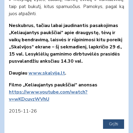
taip pat bukutį, kitus sparnuočius. Pamokys, pagal ką
juos atpažinti.
Neskubrus, tačiau labai jaudinantis pasakojimas
„Keliaujantys paukščiai“ apie draugystę, tėvų ir
vaikų bendravimą, laisvės ir rūpinimosi kitu poreikį
„Skalvijos“ ekrane – šį sekmadienį, lapkričio 29 d.,
15 val. Lesyklėlių gaminimo dirbtuvėlės prasidės
pusvalandžiu anksčiau 14.30 val.
Daugiau
www.skalvija.lt
.
Filmo „Keliaujantys paukščiai“
anonsas
https://www.youtube.com/watch?
v=wKDcuvzWVhU
2015-11-26