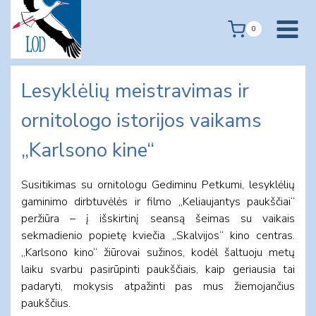
Skip
to
0
content
Lesyklėlių meistravimas ir
ornitologo istorijos vaikams
„Karlsono kine“
Susitikimas su ornitologu Gediminu Petkumi, lesyklėlių
gaminimo dirbtuvėlės ir filmo „Keliaujantys paukščiai“
peržiūra – į išskirtinį seansą šeimas su vaikais
sekmadienio popietę kviečia „Skalvijos“ kino centras.
„Karlsono kino“ žiūrovai sužinos, kodėl šaltuoju metų
laiku svarbu pasirūpinti paukščiais, kaip geriausia tai
padaryti, mokysis atpažinti pas mus žiemojančius
paukščius.