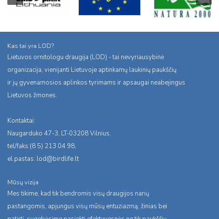
Kas tai yra LOD?
Lietuvos ornitologu draugija (LOD) - tai nevyriausybinė
organizacija, vienijanti Lietuvoje aptinkamų laukinių paukščių
ir jų gyvenamosios aplinkos tyrimams ir apsaugai neabejingus
Lietuvos žmones.
Kontaktai:
Naugarduko 47-3, LT-03208 Vilnius,
tel/faks:(8 5) 213 04 98,
el.pastas:
lod@birdlife.lt
Mūsų vizija
Mes tikime, kad tik bendromis visų draugijos narių
pastangomis, apjungus visų mūsų entuziazmą, žinias bei