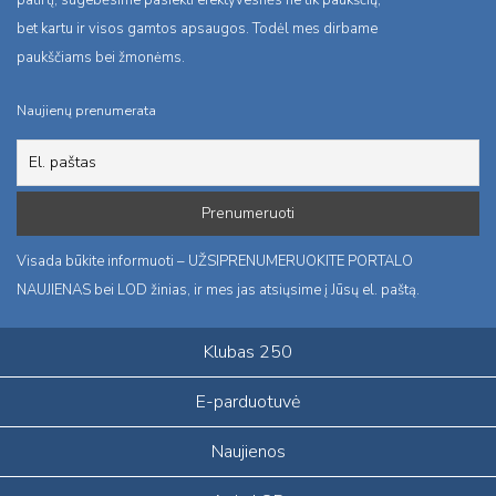
patirtį, sugebėsime pasiekti efektyvesnės ne tik paukščių,
bet kartu ir visos gamtos apsaugos. Todėl mes dirbame
paukščiams bei žmonėms.
Naujienų prenumerata
Visada būkite informuoti – UŽSIPRENUMERUOKITE PORTALO
NAUJIENAS bei LOD žinias, ir mes jas atsiųsime į Jūsų el. paštą.
Klubas 250
E-parduotuvė
Naujienos