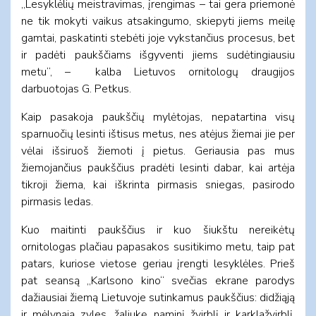
„Lesyklėlių meistravimas, įrengimas – tai gera priemonė
ne tik mokyti vaikus atsakingumo, skiepyti jiems meilę
gamtai, paskatinti stebėti joje vykstančius procesus, bet
ir padėti paukščiams išgyventi jiems sudėtingiausiu
metu“, – kalba Lietuvos ornitologų draugijos
darbuotojas G. Petkus.
Kaip pasakoja paukščių mylėtojas, nepatartina visų
sparnuočių lesinti ištisus metus, nes atėjus žiemai jie per
vėlai išsiruoš žiemoti į pietus. Geriausia pas mus
žiemojančius paukščius pradėti lesinti dabar, kai artėja
tikroji žiema, kai iškrinta pirmasis sniegas, pasirodo
pirmasis ledas.
Kuo maitinti paukščius ir kuo šiukštu nereikėtų
ornitologas plačiau papasakos susitikimo metu, taip pat
patars, kuriose vietose geriau įrengti lesyklėles. Prieš
pat seansą „Karlsono kino“ svečias ekrane parodys
dažiausiai žiemą Lietuvoje sutinkamus paukščius: didžiąją
ir mėlynąją zyles, žaliukę, naminį žvirblį ir karklažvirblį,