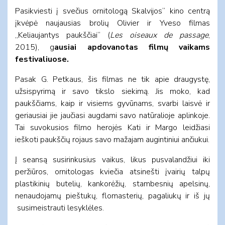
Pasikviesti į svečius ornitologą Skalvijos“ kino centrą
įkvėpė naujausias brolių Olivier ir Yveso filmas
„Keliaujantys paukščiai“ (
Les oiseaux de passage
,
2015), g
ausiai apdovanotas filmų vaikams
festivaliuose.
Pasak G. Petkaus, šis filmas ne tik apie draugystę,
užsispyrimą ir savo tikslo siekimą. Jis moko, kad
paukščiams, kaip ir visiems gyvūnams, svarbi laisvė ir
geriausiai jie jaučiasi augdami savo natūralioje aplinkoje.
Tai suvokusios filmo herojės Kati ir Margo leidžiasi
ieškoti paukščių rojaus savo mažajam augintiniui ančiukui.
Į seansą susirinkusius vaikus, likus pusvalandžiui iki
peržiūros, ornitologas kviečia atsinešti įvairių talpų
plastikinių butelių, kankorėžių, stambesnių apelsinų,
nenaudojamų pieštukų, flomasterių, pagaliukų ir iš jų
susimeistrauti lesyklėles.