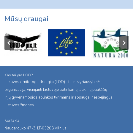
Mūsų draugai
Kas tai yra LOD?
Lietuvos ornitologu draugija (LOD) - tai nevyriausybinė
organizacija, vienijanti Lietuvoje aptinkamų laukinių paukščių
ir jų gyvenamosios aplinkos tyrimams ir apsaugai neabejingus
Lietuvos žmones.
Kontaktai:
Naugarduko 47-3, LT-03208 Vilnius,