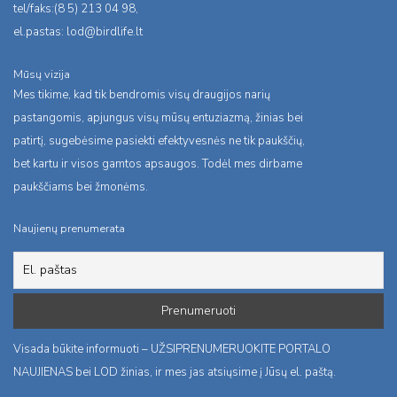
tel/faks:(8 5) 213 04 98,
el.pastas:
lod@birdlife.lt
Mūsų vizija
Mes tikime, kad tik bendromis visų draugijos narių
pastangomis, apjungus visų mūsų entuziazmą, žinias bei
patirtį, sugebėsime pasiekti efektyvesnės ne tik paukščių,
bet kartu ir visos gamtos apsaugos. Todėl mes dirbame
paukščiams bei žmonėms.
Naujienų prenumerata
Visada būkite informuoti – UŽSIPRENUMERUOKITE PORTALO
NAUJIENAS bei LOD žinias, ir mes jas atsiųsime į Jūsų el. paštą.