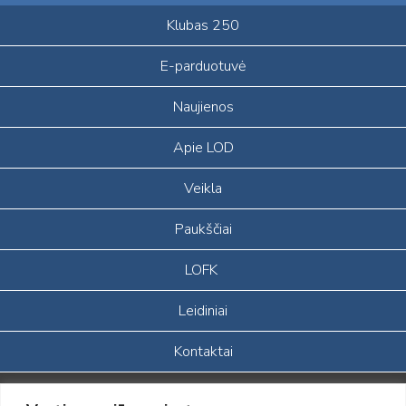
Klubas 250
E-parduotuvė
Naujienos
Apie LOD
Veikla
Paukščiai
LOFK
Leidiniai
Kontaktai
Portalas sukurtas įgyvendinant Lietuvos Respublikos, Europos