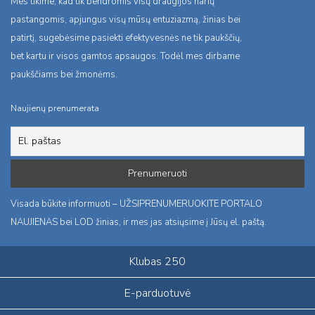
Mes tikime, kad tik bendromis visų draugijos narių
pastangomis, apjungus visų mūsų entuziazmą, žinias bei
patirtį, sugebėsime pasiekti efektyvesnės ne tik paukščių,
bet kartu ir visos gamtos apsaugos. Todėl mes dirbame
paukščiams bei žmonėms.
Naujienų prenumerata
Visada būkite informuoti – UŽSIPRENUMERUOKITE PORTALO
NAUJIENAS bei LOD žinias, ir mes jas atsiųsime į Jūsų el. paštą.
Klubas 250
E-parduotuvė