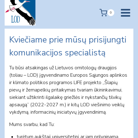
Skip
to
0
content
Kviečiame prie mūsų prisijungti
komunikacijos specialistą
Tu būsi atsakingas už Lietuvos ornitologų draugijos
(toliau – LOD) įgyvendinamo Europos Sąjungos aplinkos
ir klimato politikos programos LIFE projekto „Šlapių
pievų ir žemapelkių pritaikymas tvariam ūkininkavimui,
siekiant užtikrinti ilgalaikę griežlės ir nykstančių tilvikų
apsaugą” (2022-2027 m.) ir kitų LOD viešinimo veiklų
vykdymą, informacinių iniciatyvų įgyvendinimą.
Mums svarbu, kad Tu:
turėtum aukštąjį universitetinį ar jam prilyginamą