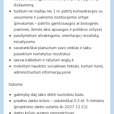
išsilavinimą
turėtum ne mažiau nei 1 m. patirtį komunikacijos su
visuomene ir įvairiomis institucijomis srityje
(privalumas – patirtis gamtosaugos ar biologinės
įvairovės, žemės ūkio apsaugos ir politikos srityse)
pasižymėtum atsakingumu, orientacija į rezultatą,
iniciatyvumu
savarankiškai planuotum savo veiklas ir laiku
pasiektum numatytus rezultatus
laisvai kalbėtum ir rašytum anglų k.
mokėtum naudotis socialiniais tinklais, kurtum turinį,
administruotum informaciją juose
Siūlome:
galimybę dalį laiko dirbti nuotoliniu būdu
pradinis darbo krūvis – vidutiniškai 0,3 et. 5 metams
(projektinio darbo sutartis iki 2027.12.31).
darbo krūvio augimo perspektyvas