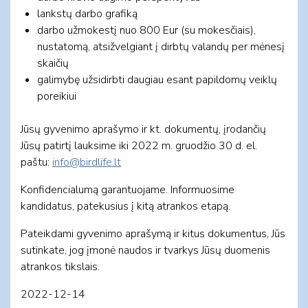
lankstų darbo grafiką
darbo užmokestį nuo 800 Eur (su mokesčiais),
nustatomą, atsižvelgiant į dirbtų valandų per mėnesį
skaičių
galimybę užsidirbti daugiau esant papildomų veiklų
poreikiui
Jūsų gyvenimo aprašymo ir kt. dokumentų, įrodančių
Jūsų patirtį lauksime iki 2022 m. gruodžio 30 d. el.
paštu:
info@birdlife.lt
Konfidencialumą garantuojame. Informuosime
kandidatus, patekusius į kitą atrankos etapą.
Pateikdami gyvenimo aprašymą ir kitus dokumentus, Jūs
sutinkate, jog įmonė naudos ir tvarkys Jūsų duomenis
atrankos tikslais.
2022-12-14