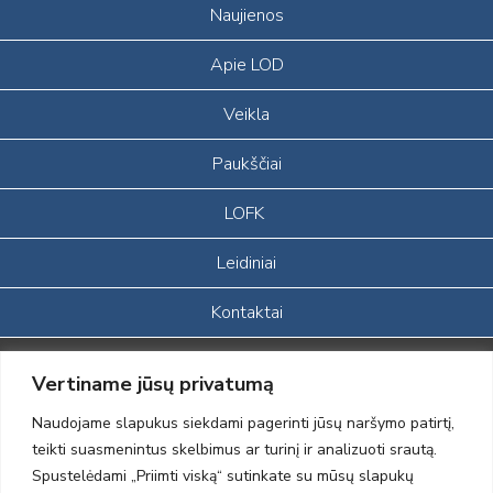
Naujienos
Apie LOD
Veikla
Paukščiai
LOFK
Leidiniai
Kontaktai
Portalas sukurtas įgyvendinant Lietuvos Respublikos, Europos
Vertiname jūsų privatumą
ekonominės erdvės ir Norvegijos finansinių mechanizmų iš dalies
finansuojamą paprojektį
Naudojame slapukus siekdami pagerinti jūsų naršymo patirtį,
„LOD visuomeninės /gamtosauginės veiklos sustiprinimas ir įvaizdžio
teikti suasmenintus skelbimus ar turinį ir analizuoti srautą.
formavimas įtraukiant visuomenę į aplinkosauginių tyrimų veiklą“
Spustelėdami „Priimti viską“ sutinkate su mūsų slapukų
(paprojekčio