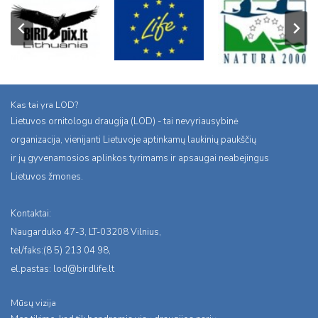
Kas tai yra LOD?
Lietuvos ornitologu draugija (LOD) - tai nevyriausybinė
organizacija, vienijanti Lietuvoje aptinkamų laukinių paukščių
ir jų gyvenamosios aplinkos tyrimams ir apsaugai neabejingus
Lietuvos žmones.
Kontaktai:
Naugarduko 47-3, LT-03208 Vilnius,
tel/faks:(8 5) 213 04 98,
el.pastas:
lod@birdlife.lt
Mūsų vizija