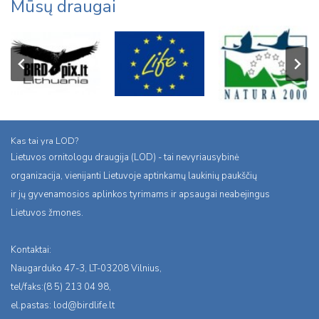
Mūsų draugai
Kas tai yra LOD?
Lietuvos ornitologu draugija (LOD) - tai nevyriausybinė
organizacija, vienijanti Lietuvoje aptinkamų laukinių paukščių
ir jų gyvenamosios aplinkos tyrimams ir apsaugai neabejingus
Lietuvos žmones.
Kontaktai:
Naugarduko 47-3, LT-03208 Vilnius,
tel/faks:(8 5) 213 04 98,
el.pastas:
lod@birdlife.lt