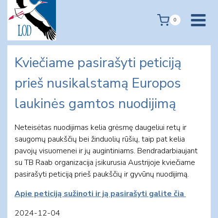
Skip
to
0
content
Kviečiame pasirašyti peticiją
prieš nusikalstamą Europos
laukinės gamtos nuodijimą
Neteisėtas nuodijimas kelia grėsmę daugeliui retų ir
saugomų paukščių bei žinduolių rūšių, taip pat kelia
pavojų visuomenei ir jų augintiniams. Bendradarbiaujant
su TB Raab organizacija įsikurusia Austrijoje kviečiame
pasirašyti peticiją prieš paukščių ir gyvūnų nuodijimą.
Apie peticiją sužinoti ir ją pasirašyti galite čia
2024-12-04