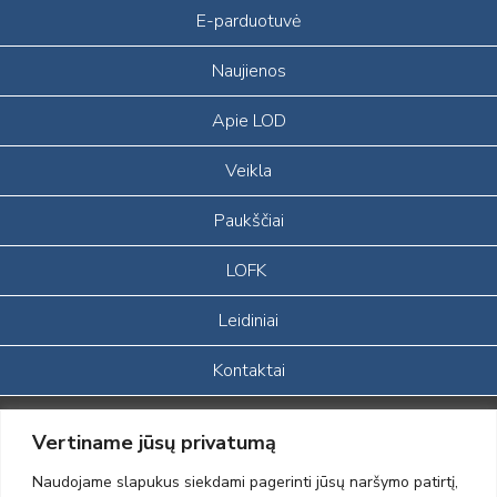
E-parduotuvė
Naujienos
Apie LOD
Veikla
Paukščiai
LOFK
Leidiniai
Kontaktai
Portalas sukurtas įgyvendinant Lietuvos Respublikos, Europos
Vertiname jūsų privatumą
ekonominės erdvės ir Norvegijos finansinių mechanizmų iš dalies
finansuojamą paprojektį
Naudojame slapukus siekdami pagerinti jūsų naršymo patirtį,
„LOD visuomeninės /gamtosauginės veiklos sustiprinimas ir įvaizdžio