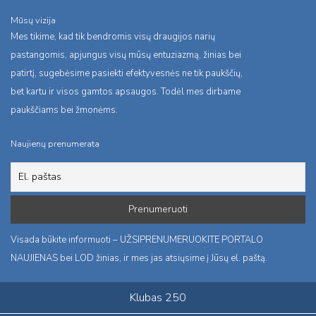
Mūsų vizija
Mes tikime, kad tik bendromis visų draugijos narių
pastangomis, apjungus visų mūsų entuziazmą, žinias bei
patirtį, sugebėsime pasiekti efektyvesnės ne tik paukščių,
bet kartu ir visos gamtos apsaugos. Todėl mes dirbame
paukščiams bei žmonėms.
Naujienų prenumerata
Visada būkite informuoti – UŽSIPRENUMERUOKITE PORTALO
NAUJIENAS bei LOD žinias, ir mes jas atsiųsime į Jūsų el. paštą.
Klubas 250