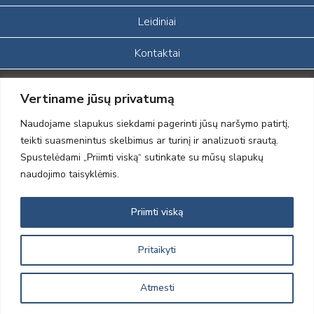
Leidiniai
Kontaktai
Portalas sukurtas įgyvendinant Lietuvos Respublikos, Europos
Vertiname jūsų privatumą
ekonominės erdvės ir Norvegijos finansinių mechanizmų iš dalies
finansuojamą paprojektį
Naudojame slapukus siekdami pagerinti jūsų naršymo patirtį,
„LOD visuomeninės /gamtosauginės veiklos sustiprinimas ir įvaizdžio
teikti suasmenintus skelbimus ar turinį ir analizuoti srautą.
formavimas įtraukiant visuomenę į aplinkosauginių tyrimų veiklą“
Spustelėdami „Priimti viską“ sutinkate su mūsų slapukų
(paprojekčio
įgyvendinimo sutarties numeris 2004-LT0008-NVO-1EEE/NOR-02-
naudojimo taisyklėmis.
059)
Priimti viską
2012 © Lietuvos Ornitologų Draugija © 2014, Visos teisės saugomos
Pritaikyti
Atmesti
Sprendimas:
Electronic Solutions for Business