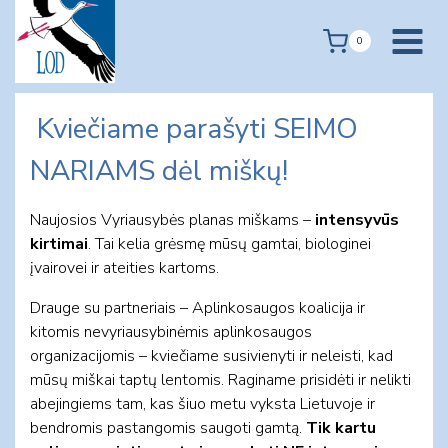
Skip
to
0
content
Kviečiame parašyti SEIMO
NARIAMS dėl miškų!
Naujosios Vyriausybės planas miškams –
intensyvūs
kirtimai
. Tai kelia grėsmę mūsų gamtai, biologinei
įvairovei ir ateities kartoms.
Drauge su partneriais – Aplinkosaugos koalicija ir
kitomis nevyriausybinėmis aplinkosaugos
organizacijomis – kviečiame susivienyti ir neleisti, kad
mūsų miškai taptų lentomis. Raginame prisidėti ir nelikti
abejingiems tam, kas šiuo metu vyksta Lietuvoje ir
bendromis pastangomis saugoti gamtą.
Tik kartu