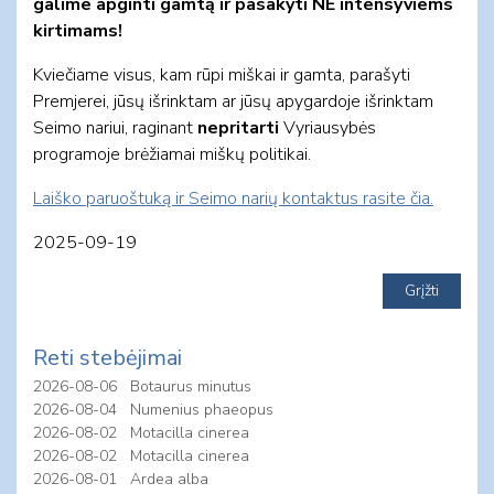
galime apginti gamtą ir pasakyti NE intensyviems
kirtimams!
Kviečiame visus, kam rūpi miškai ir gamta, parašyti
Premjerei, jūsų išrinktam ar jūsų apygardoje išrinktam
Seimo nariui, raginant
nepritarti
Vyriausybės
programoje brėžiamai miškų politikai.
Laiško paruoštuką ir Seimo narių kontaktus rasite čia.
2025-09-19
Reti stebėjimai
2026-08-06
Botaurus minutus
2026-08-04
Numenius phaeopus
2026-08-02
Motacilla cinerea
2026-08-02
Motacilla cinerea
2026-08-01
Ardea alba