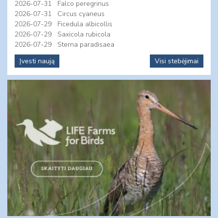
2026-07-31
Falco peregrinus
2026-07-31
Circus cyaneus
2026-07-29
Ficedula albicollis
2026-07-29
Saxicola rubicola
2026-07-29
Sterna paradisaea
Įvesti naują
Visi stebėjimai