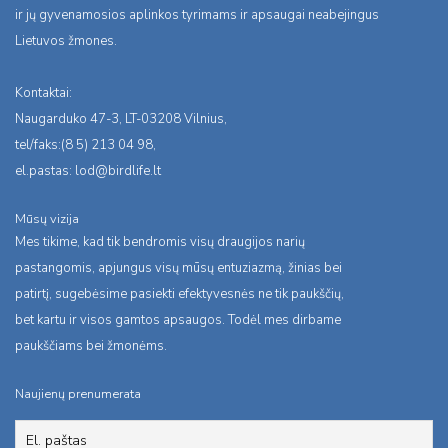
ir jų gyvenamosios aplinkos tyrimams ir apsaugai neabejingus
Lietuvos žmones.
Kontaktai:
Naugarduko 47-3, LT-03208 Vilnius,
tel/faks:(8 5) 213 04 98,
el.pastas:
lod@birdlife.lt
Mūsų vizija
Mes tikime, kad tik bendromis visų draugijos narių
pastangomis, apjungus visų mūsų entuziazmą, žinias bei
patirtį, sugebėsime pasiekti efektyvesnės ne tik paukščių,
bet kartu ir visos gamtos apsaugos. Todėl mes dirbame
paukščiams bei žmonėms.
Naujienų prenumerata