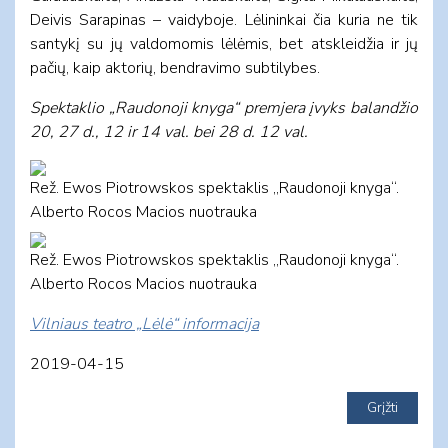
Deivis Sarapinas – vaidyboje. Lėlininkai čia kuria ne tik
santykį su jų valdomomis lėlėmis, bet atskleidžia ir jų
pačių, kaip aktorių, bendravimo subtilybes.
Spektaklio „Raudonoji knyga“ premjera įvyks balandžio
20, 27 d., 12 ir 14 val. bei 28 d. 12 val.
Rež. Ewos Piotrowskos spektaklis „Raudonoji knyga“.
Alberto Rocos Macios nuotrauka
Rež. Ewos Piotrowskos spektaklis „Raudonoji knyga“.
Alberto Rocos Macios nuotrauka
Vilniaus teatro „Lėlė“ informacija
2019-04-15