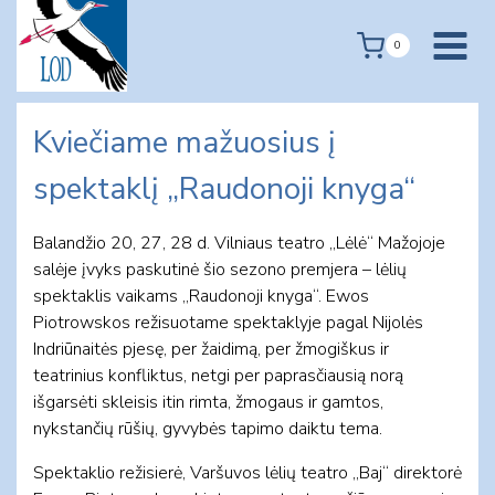
Skip
to
0
content
Kviečiame mažuosius į
spektaklį „Raudonoji knyga“
Balandžio 20, 27, 28 d. Vilniaus teatro „Lėlė“ Mažojoje
salėje įvyks paskutinė šio sezono premjera – lėlių
spektaklis vaikams „Raudonoji knyga“. Ewos
Piotrowskos režisuotame spektaklyje pagal Nijolės
Indriūnaitės pjesę, per žaidimą, per žmogiškus ir
teatrinius konfliktus, netgi per paprasčiausią norą
išgarsėti skleisis itin rimta, žmogaus ir gamtos,
nykstančių rūšių, gyvybės tapimo daiktu tema.
Spektaklio režisierė, Varšuvos lėlių teatro „Baj“ direktorė