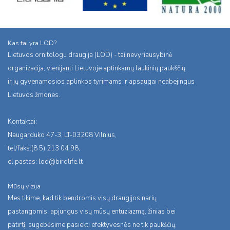
Kas tai yra LOD?
Lietuvos ornitologu draugija (LOD) - tai nevyriausybinė
organizacija, vienijanti Lietuvoje aptinkamų laukinių paukščių
ir jų gyvenamosios aplinkos tyrimams ir apsaugai neabejingus
Lietuvos žmones.
Kontaktai:
Naugarduko 47-3, LT-03208 Vilnius,
tel/faks:(8 5) 213 04 98,
el.pastas:
lod@birdlife.lt
Mūsų vizija
Mes tikime, kad tik bendromis visų draugijos narių
pastangomis, apjungus visų mūsų entuziazmą, žinias bei
patirtį, sugebėsime pasiekti efektyvesnės ne tik paukščių,