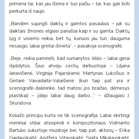
primena tai, kas jau išeina ir tuo pačiu – tai, kas gali būti
perkurta iš naujo.
„Bandėm sujungti daiktų ir gamtos pasaulius – juk su
daiktais žmonės elgiasi panašiai kaip ir su gamta. Daiktų
lyg ir visiems reikia, bet tų, kuriuos jau turi, dauguma
nesaugo, labai greitai išmeta“, – pasakoja scenografė.
„Beje, reikia paminėti, kad sumanytos lėlės – labai gerai
išpildytos. Šiuo atveju cechų darbuotojai – Liljana
Janavičienė, Virginija Pajarskienė, Martynas Lukošius ir
Gintarė Vaivadaitė-Valaišienė (kuri taip pat yra ir
scenografė-dailininkė, tad matosi jos braižas, dėmesys
plastikai) – įdėjo labai daug darbo…“ – džiaugiasi J.
Skuratova.
Koliažo principu kurta ne tik scenografija. Labai skirtingi
meniniai stiliai atsispindi ir kompozitoriaus Vidmanto
Bartulio sukurtoje muzikoje bei, taip pat, aktorių – Erika
Gaidauskaitė, Andžela Vitauskaitė, Sigita Mikalauskaitė,