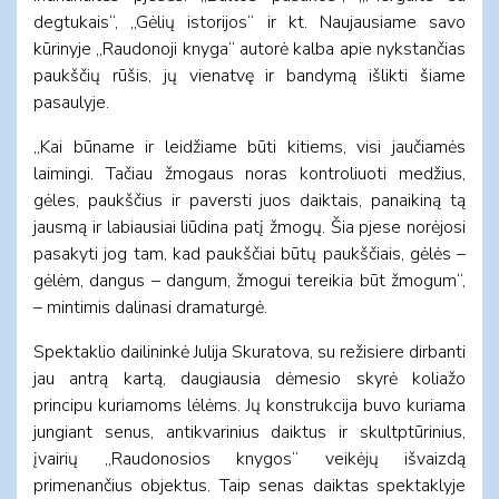
degtukais“, „Gėlių istorijos“ ir kt. Naujausiame savo
kūrinyje „Raudonoji knyga“ autorė kalba apie nykstančias
paukščių rūšis, jų vienatvę ir bandymą išlikti šiame
pasaulyje.
„Kai būname ir leidžiame būti kitiems, visi jaučiamės
laimingi. Tačiau žmogaus noras kontroliuoti medžius,
gėles, paukščius ir paversti juos daiktais, panaikiną tą
jausmą ir labiausiai liūdina patį žmogų. Šia pjese norėjosi
pasakyti jog tam, kad paukščiai būtų paukščiais, gėlės –
gėlėm, dangus – dangum, žmogui tereikia būt žmogum“,
– mintimis dalinasi dramaturgė.
Spektaklio dailininkė Julija Skuratova, su režisiere dirbanti
jau antrą kartą, daugiausia dėmesio skyrė koliažo
principu kuriamoms lėlėms. Jų konstrukcija buvo kuriama
jungiant senus, antikvarinius daiktus ir skultptūrinius,
įvairių „Raudonosios knygos“ veikėjų išvaizdą
primenančius objektus. Taip senas daiktas spektaklyje