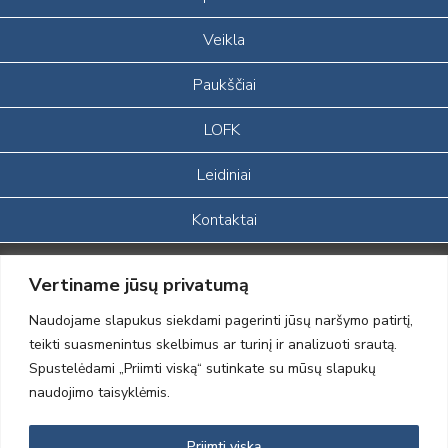
Veikla
Paukščiai
LOFK
Leidiniai
Kontaktai
Portalas sukurtas įgyvendinant Lietuvos Respublikos, Europos
Vertiname jūsų privatumą
ekonominės erdvės ir Norvegijos finansinių mechanizmų iš dalies
finansuojamą paprojektį
Naudojame slapukus siekdami pagerinti jūsų naršymo patirtį,
„LOD visuomeninės /gamtosauginės veiklos sustiprinimas ir įvaizdžio
teikti suasmenintus skelbimus ar turinį ir analizuoti srautą.
formavimas įtraukiant visuomenę į aplinkosauginių tyrimų veiklą“
Spustelėdami „Priimti viską“ sutinkate su mūsų slapukų
(paprojekčio
įgyvendinimo sutarties numeris 2004-LT0008-NVO-1EEE/NOR-02-
naudojimo taisyklėmis.
059)
Priimti viską
2012 © Lietuvos Ornitologų Draugija © 2014, Visos teisės saugomos