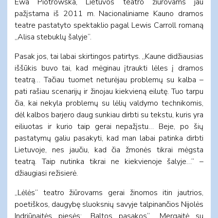
Ewa Piotrowska, Lietuvos teatro žiūrovams jau
pažįstama iš 2011 m. Nacionaliniame Kauno dramos
teatre pastatyto spektaklio pagal Lewis Carroll romaną
„Alisa stebuklų šalyje“.
Pasak jos, tai labai skirtingos patirtys. „Kaune didžiausias
iššūkis buvo tai, kad mėginau įtraukti lėles į dramos
teatrą… Tačiau tuomet neturėjau problemų su kalba –
pati rašiau scenarijų ir žinojau kiekvieną eilutę. Tuo tarpu
čia, kai nekyla problemų su lėlių valdymo technikomis,
dėl kalbos barjero daug sunkiau dirbti su tekstu, kuris yra
eiliuotas ir kurio taip gerai nepažįstu… Beje, po šių
pastatymų galiu pasakyti, kad man labai patinka dirbti
Lietuvoje, nes jaučiu, kad čia žmonės tikrai mėgsta
teatrą. Taip nutinka tikrai ne kiekvienoje šalyje…“ –
džiaugiasi režisierė.
„Lėlės“ teatro žiūrovams gerai žinomos itin jautrios,
poetiškos, daugybę sluoksnių savyje talpinančios Nijolės
Indriūnaitės pjesės: „Baltos pasakos“, „Mergaitė su