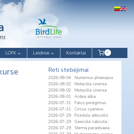
LOFK
Leidiniai
Kontaktai
0
Reti stebėjimai
kurse
2026-08-04
Numenius phaeopus
2026-08-02
Motacilla cinerea
2026-08-02
Motacilla cinerea
2026-08-01
Ardea alba
2026-07-31
Falco peregrinus
2026-07-31
Circus cyaneus
2026-07-29
Ficedula albicollis
2026-07-29
Saxicola rubicola
2026-07-29
Sterna paradisaea