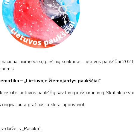
 nacionaliniame vaikų piešinių konkurse „Lietuvos paukščiai 2021
enomis.
ematika – „Lietuvoje žiemojantys paukščiai“
skleiskite Lietuvos paukščių savitumą ir išskirtinumą. Skatinkite v
 originaliausi, gražiausi atskirai apdovanoti.
is-darželis „Pasaka“.