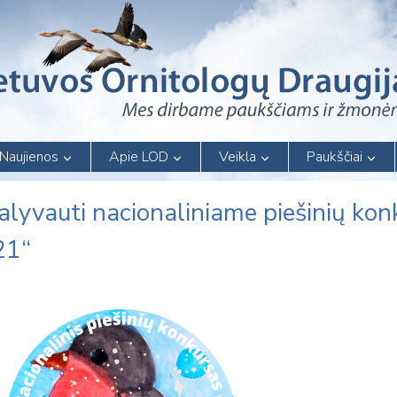
Naujienos
Apie LOD
Veikla
Paukščiai
lyvauti nacionaliniame piešinių kon
21“