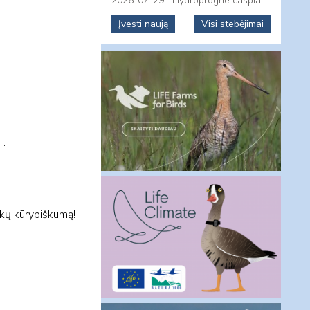
2026-07-29
Hydroprogne caspia
Įvesti naują
Visi stebėjimai
“.
aikų kūrybiškumą!