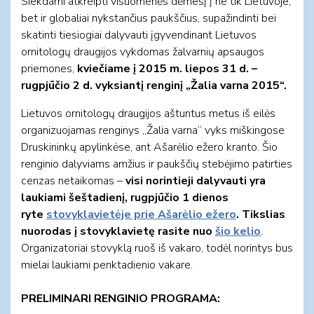
Siekdami atkreipti visuomenės dėmesį į ne tik Lietuvoje,
bet ir globaliai nykstančius paukščius, supažindinti bei
skatinti tiesiogiai dalyvauti įgyvendinant Lietuvos
ornitologų draugijos vykdomas žalvarnių apsaugos
priemones,
kviečiame į 2015 m. liepos 31 d. –
rugpjūčio 2 d. vyksiantį renginį „Žalia varna 2015“.
Lietuvos ornitologų draugijos aštuntus metus iš eilės
organizuojamas renginys „Žalia varna“ vyks miškingose
Druskininkų apylinkėse, ant Ašarėlio ežero kranto. Šio
renginio dalyviams amžius ir paukščių stebėjimo patirties
cenzas netaikomas –
visi norintieji dalyvauti yra
laukiami šeštadienį, rugpjūčio 1 dienos
ryte
stovyklavietėje prie Ašarėlio ežero
. Tikslias
nuorodas į stovyklavietę rasite nuo
šio kelio
.
Organizatoriai stovyklą ruoš iš vakaro, todėl norintys bus
mielai laukiami penktadienio vakare.
PRELIMINARI RENGINIO PROGRAMA: