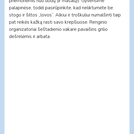
priemonėmis nuo uodų (ir mašalų!). Gyvensime
palapinėse, todėl pasirūpinkite, kad neliktumėte be
stogo ir šiltos „lovos“. Alkiui ir troškuliui numalšinti taip
pat reikės kažką rasti savo krepšiuose. Renginio
organizatoriai šeštadienio vakare pavaišins grilio
dešrelėmis ir arbata.