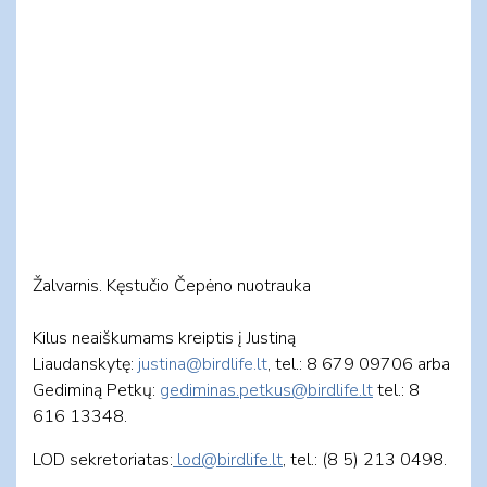
Žalvarnis. Kęstučio Čepėno nuotrauka
Kilus neaiškumams kreiptis į Justiną
Liaudanskytę:
justina@birdlife.lt
, tel.: 8 679 09706 arba
Gediminą Petkų:
gediminas.petkus@birdlife.lt
tel.: 8
616 13348.
LOD sekretoriatas:
lod@birdlife.lt
, tel.: (8 5) 213 0498.