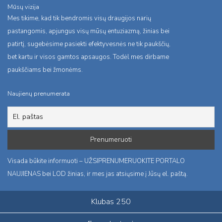
Mūsų vizija
Mes tikime, kad tik bendromis visų draugijos narių
pastangomis, apjungus visų mūsų entuziazmą, žinias bei
patirtį, sugebėsime pasiekti efektyvesnės ne tik paukščių,
bet kartu ir visos gamtos apsaugos. Todėl mes dirbame
paukščiams bei žmonėms.
Naujienų prenumerata
Visada būkite informuoti – UŽSIPRENUMERUOKITE PORTALO
NAUJIENAS bei LOD žinias, ir mes jas atsiųsime į Jūsų el. paštą.
Klubas 250