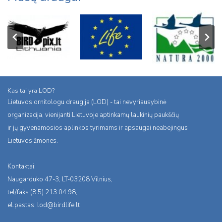
Kas tai yra LOD?
Lietuvos ornitologu draugija (LOD) - tai nevyriausybinė
organizacija, vienijanti Lietuvoje aptinkamų laukinių paukščių
ir jų gyvenamosios aplinkos tyrimams ir apsaugai neabejingus
Lietuvos žmones.
Kontaktai:
Naugarduko 47-3, LT-03208 Vilnius,
tel/faks:(8 5) 213 04 98,
el.pastas:
lod@birdlife.lt