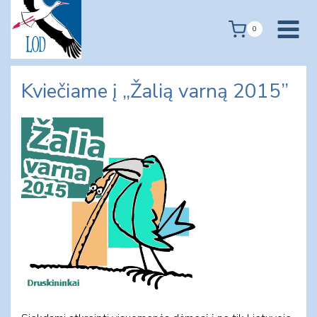
Skip
to
0
content
Kviečiame į „Žalią varną 2015”