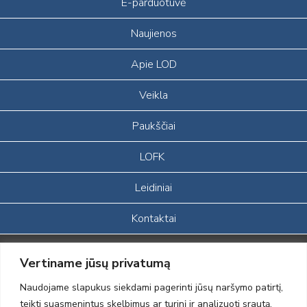
E-parduotuvė
Naujienos
Apie LOD
Veikla
Paukščiai
LOFK
Leidiniai
Kontaktai
Portalas sukurtas įgyvendinant Lietuvos Respublikos, Europos
Vertiname jūsų privatumą
ekonominės erdvės ir Norvegijos finansinių mechanizmų iš dalies
finansuojamą paprojektį
Naudojame slapukus siekdami pagerinti jūsų naršymo patirtį,
„LOD visuomeninės /gamtosauginės veiklos sustiprinimas ir įvaizdžio
teikti suasmenintus skelbimus ar turinį ir analizuoti srautą.