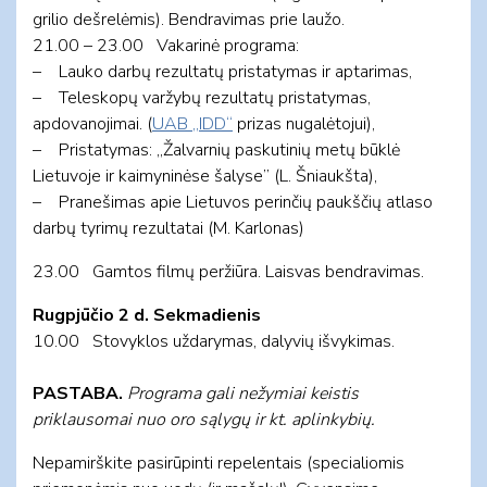
grilio dešrelėmis). Bendravimas prie laužo.
21.00 – 23.00 Vakarinė programa:
– Lauko darbų rezultatų pristatymas ir aptarimas,
– Teleskopų varžybų rezultatų pristatymas,
apdovanojimai. (
UAB „IDD“
prizas nugalėtojui),
– Pristatymas: „Žalvarnių paskutinių metų būklė
Lietuvoje ir kaimyninėse šalyse” (L. Šniaukšta),
– Pranešimas apie Lietuvos perinčių paukščių atlaso
darbų tyrimų rezultatai (M. Karlonas)
23.00 Gamtos filmų peržiūra. Laisvas bendravimas.
Rugpjūčio 2 d. Sekmadienis
10.00 Stovyklos uždarymas, dalyvių išvykimas.
PASTABA.
Programa gali nežymiai keistis
priklausomai nuo oro sąlygų ir kt. aplinkybių.
Nepamirškite pasirūpinti repelentais (specialiomis