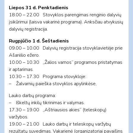
Liepos 31 d. Penktadienis
18.00 – 22.00 Stovyklos parengimas renginio dalyvių
įsikūrimui (laisva vakarinė programa). Anksčiau atvykusių
dalyvių registracija.
Rugpjūčio 1 d. Šeštadienis
09.00 – 10.00 Dalyvių registracija stovyklavietėje prie
Ašarėlio ežero.
10.00 – 10.30 „Žalios varnos“ programos pristatymas
ir aptarimas.
10.30 – 17.30 Programa stovykloje:
– Žalvarnių paieška stovyklos apylinkėse,
Lauko darbų programa:
– Iškeltų inkilų tikrinimas ir valymas.
17.30 – 19.00 „Aštriausios akies“ (teleskopų)
varžybos.
19.00 – 21.00 Lauko darbų ir teleskopų varžybų
rezultatų suvedimas. Vakarienė (organizatoriai pavaišins