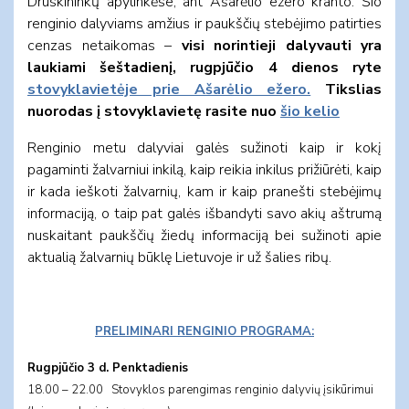
Druskininkų apylinkėse, ant Ašarėlio ežero kranto. Šio
renginio dalyviams amžius ir paukščių stebėjimo patirties
cenzas netaikomas –
visi norintieji dalyvauti yra
laukiami šeštadienį, rugpjūčio 4 dienos ryte
stovyklavietėje prie Ašarėlio ežero.
Tikslias
nuorodas į stovyklavietę rasite nuo
šio kelio
Renginio metu dalyviai galės sužinoti kaip ir kokį
pagaminti žalvarniui inkilą, kaip reikia inkilus prižiūrėti, kaip
ir kada ieškoti žalvarnių, kam ir kaip pranešti stebėjimų
informaciją, o taip pat galės išbandyti savo akių aštrumą
nuskaitant paukščių žiedų informaciją bei sužinoti apie
aktualią žalvarnių būklę Lietuvoje ir už šalies ribų.
PRELIMINARI RENGINIO PROGRAMA:
Rugpjūčio 3 d. Penktadienis
18.00 – 22.00 Stovyklos parengimas renginio dalyvių įsikūrimui