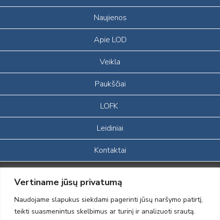
Naujienos
Apie LOD
Veikla
Paukščiai
LOFK
Leidiniai
Kontaktai
Portalas sukurtas įgyvendinant Lietuvos Respublikos, Europos
Vertiname jūsų privatumą
ekonominės erdvės ir Norvegijos finansinių mechanizmų iš dalies
finansuojamą paprojektį
Naudojame slapukus siekdami pagerinti jūsų naršymo patirtį,
„LOD visuomeninės /gamtosauginės veiklos sustiprinimas ir įvaizdžio
teikti suasmenintus skelbimus ar turinį ir analizuoti srautą.
formavimas įtraukiant visuomenę į aplinkosauginių tyrimų veiklą“