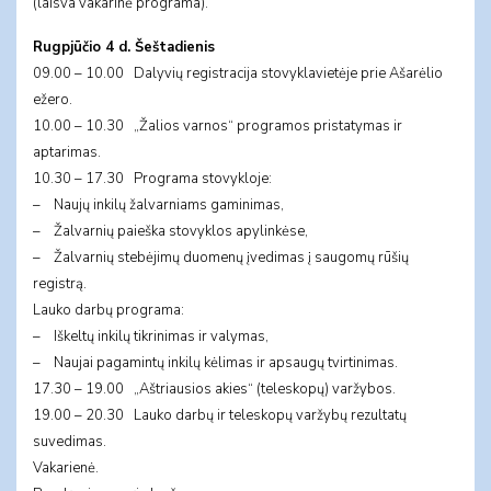
(laisva vakarinė programa).
Rugpjūčio 4 d. Šeštadienis
09.00 – 10.00 Dalyvių registracija stovyklavietėje prie Ašarėlio
ežero.
10.00 – 10.30 „Žalios varnos“ programos pristatymas ir
aptarimas.
10.30 – 17.30 Programa stovykloje:
– Naujų inkilų žalvarniams gaminimas,
– Žalvarnių paieška stovyklos apylinkėse,
– Žalvarnių stebėjimų duomenų įvedimas į saugomų rūšių
registrą.
Lauko darbų programa:
– Iškeltų inkilų tikrinimas ir valymas,
– Naujai pagamintų inkilų kėlimas ir apsaugų tvirtinimas.
17.30 – 19.00 „Aštriausios akies“ (teleskopų) varžybos.
19.00 – 20.30 Lauko darbų ir teleskopų varžybų rezultatų
suvedimas.
Vakarienė.