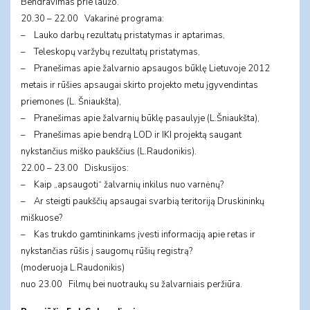
Bendravimas prie laužo.
20.30 – 22.00 Vakarinė programa:
– Lauko darbų rezultatų pristatymas ir aptarimas,
– Teleskopų varžybų rezultatų pristatymas,
– Pranešimas apie žalvarnio apsaugos būklę Lietuvoje 2012
metais ir rūšies apsaugai skirto projekto metu įgyvendintas
priemones (L. Šniaukšta),
– Pranešimas apie žalvarnių būklę pasaulyje (L.Šniaukšta),
– Pranešimas apie bendrą LOD ir IKI projektą saugant
nykstančius miško paukščius (L.Raudonikis).
22.00 – 23.00 Diskusijos:
– Kaip „apsaugoti“ žalvarnių inkilus nuo varnėnų?
– Ar steigti paukščių apsaugai svarbią teritoriją Druskininkų
miškuose?
– Kas trukdo gamtininkams įvesti informaciją apie retas ir
nykstančias rūšis į saugomų rūšių registrą?
(moderuoja L.Raudonikis)
nuo 23.00 Filmų bei nuotraukų su žalvarniais peržiūra.