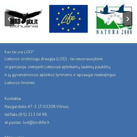
Kas tai yra LOD?
Lietuvos ornitologu draugija (LOD) - tai nevyriausybinė
organizacija, vienijanti Lietuvoje aptinkamų laukinių paukščių
ir jų gyvenamosios aplinkos tyrimams ir apsaugai neabejingus
Lietuvos žmones.
Kontaktai:
Naugarduko 47-3, LT-03208 Vilnius,
tel/faks:(8 5) 213 04 98,
el.pastas:
lod@birdlife.lt