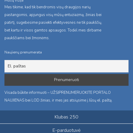
Mūsų vizija
Mes tikime, kad tik bendromis visų draugijos narių
pastangomis, apjungus visų mūsų entuziazmą, žinias bei
patirtį, sugebėsime pasiekti efektyvesnės ne tik paukščių,
bet kartu ir visos gamtos apsaugos. Todėl mes dirbame
paukščiams bei žmonėms.
Naujienų prenumerata
Visada būkite informuoti – UŽSIPRENUMERUOKITE PORTALO
NAUJIENAS bei LOD žinias, ir mes jas atsiųsime į Jūsų el. paštą.
Klubas 250
E-parduotuvė