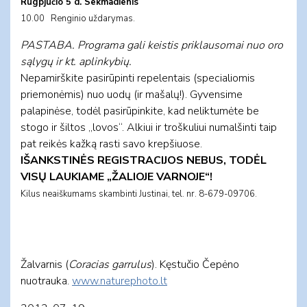
Rugpjūčio 5 d. Sekmadienis
10.00 Renginio uždarymas.
PASTABA.
Programa gali keistis priklausomai nuo oro
sąlygų ir kt. aplinkybių.
Nepamirškite pasirūpinti repelentais (specialiomis
priemonėmis) nuo uodų (ir mašalų!). Gyvensime
palapinėse, todėl pasirūpinkite, kad neliktumėte be
stogo ir šiltos „lovos“. Alkiui ir troškuliui numalšinti taip
pat reikės kažką rasti savo krepšiuose.
IŠANKSTINĖS REGISTRACIJOS NEBUS, TODĖL
VISŲ LAUKIAME „ŽALIOJE VARNOJE“!
Kilus neaiškumams skambinti Justinai, tel. nr. 8-679-09706.
Žalvarnis (
Coracias garrulus
). Kęstučio Čepėno
nuotrauka.
www.naturephoto.lt