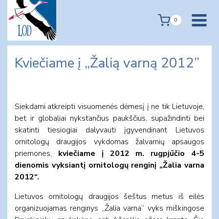
Skip
to
0
content
Kviečiame į „Žalią varną 2012”
Siekdami atkreipti visuomenės dėmesį į ne tik Lietuvoje,
bet ir globaliai nykstančius paukščius, supažindinti bei
skatinti tiesiogiai dalyvauti įgyvendinant Lietuvos
ornitologų draugijos vykdomas žalvarnių apsaugos
priemones,
kviečiame į 2012 m. rugpjūčio 4-5
dienomis vyksiantį ornitologų renginį „Žalia varna
2012“
.
Lietuvos ornitologų draugijos šeštus metus iš eilės
organizuojamas renginys „Žalia varna“ vyks miškingose