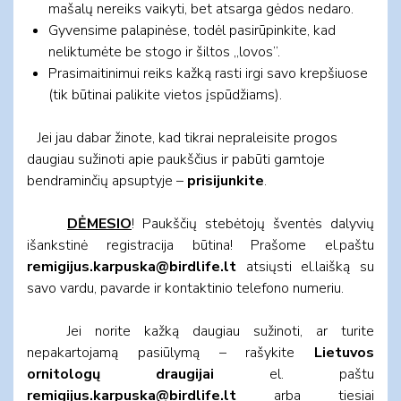
mašalų nereiks vaikyti, bet atsarga gėdos nedaro.
Gyvensime palapinėse, todėl pasirūpinkite, kad
neliktumėte be stogo ir šiltos „lovos”.
Prasimaitinimui reiks kažką rasti irgi savo krepšiuose
(tik būtinai palikite vietos įspūdžiams).
Jei jau dabar žinote, kad tikrai nepraleisite progos
daugiau sužinoti apie paukščius ir pabūti gamtoje
bendraminčių apsuptyje –
prisijunkite
.
DĖMESIO
! Paukščių stebėtojų šventės dalyvių
išankstinė registracija būtina! Prašome el.paštu
remigijus.karpuska@birdlife.lt
atsiųsti el.laišką su
savo vardu, pavarde ir kontaktinio telefono numeriu.
Jei norite kažką daugiau sužinoti, ar turite
nepakartojamą pasiūlymą – rašykite
Lietuvos
ornitologų draugijai
el. paštu
remigijus.karpuska@birdlife.lt
arba tiesiai