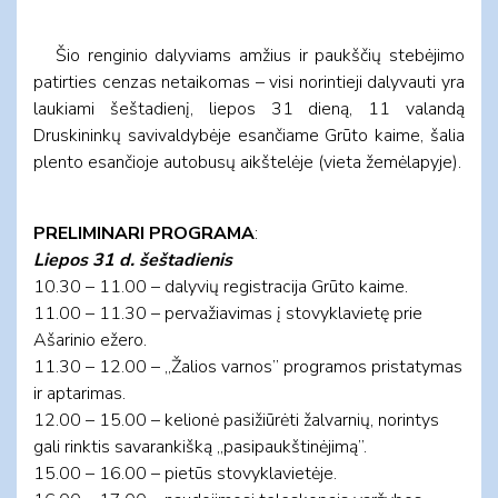
Šio renginio dalyviams amžius ir paukščių stebėjimo
patirties cenzas netaikomas – visi norintieji dalyvauti yra
laukiami šeštadienį, liepos 31 dieną, 11 valandą
Druskininkų savivaldybėje esančiame Grūto kaime, šalia
plento esančioje autobusų aikštelėje (vieta žemėlapyje).
PRELIMINARI PROGRAMA
:
Liepos 31 d. šeštadienis
10.30 – 11.00 – dalyvių registracija Grūto kaime.
11.00 – 11.30 – pervažiavimas į stovyklavietę prie
Ašarinio ežero.
11.30 – 12.00 – „Žalios varnos” programos pristatymas
ir aptarimas.
12.00 – 15.00 – kelionė pasižiūrėti žalvarnių, norintys
gali rinktis savarankišką „pasipaukštinėjimą”.
15.00 – 16.00 – pietūs stovyklavietėje.