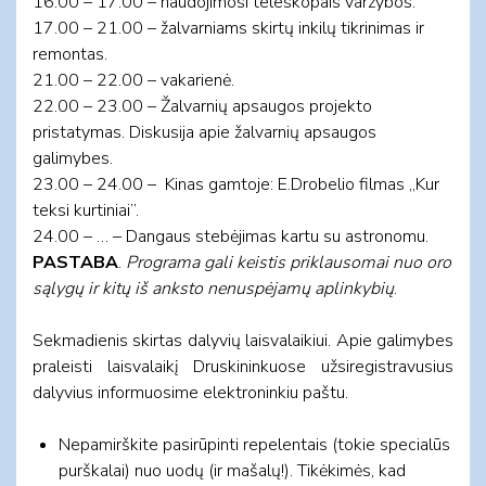
16.00 – 17.00 – naudojimosi teleskopais varžybos.
17.00 – 21.00 – žalvarniams skirtų inkilų tikrinimas ir
remontas.
21.00 – 22.00 – vakarienė.
22.00 – 23.00 – Žalvarnių apsaugos projekto
pristatymas. Diskusija apie žalvarnių apsaugos
galimybes.
23.00 – 24.00 – Kinas gamtoje: E.Drobelio filmas „Kur
teksi kurtiniai”.
24.00 – … – Dangaus stebėjimas kartu su astronomu.
PASTABA
.
Programa gali keistis priklausomai nuo oro
sąlygų ir kitų iš anksto nenuspėjamų aplinkybių
.
Sekmadienis skirtas dalyvių laisvalaikiui. Apie galimybes
praleisti laisvalaikį Druskininkuose užsiregistravusius
dalyvius informuosime elektroninkiu paštu.
Nepamirškite pasirūpinti repelentais (tokie specialūs
purškalai) nuo uodų (ir mašalų!). Tikėkimės, kad