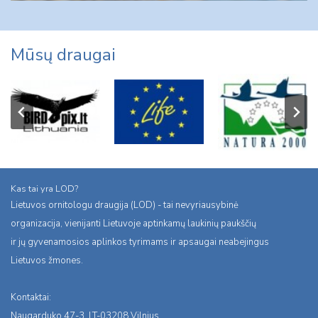
Mūsų draugai
Kas tai yra LOD?
Lietuvos ornitologu draugija (LOD) - tai nevyriausybinė
organizacija, vienijanti Lietuvoje aptinkamų laukinių paukščių
ir jų gyvenamosios aplinkos tyrimams ir apsaugai neabejingus
Lietuvos žmones.
Kontaktai:
Naugarduko 47-3, LT-03208 Vilnius,