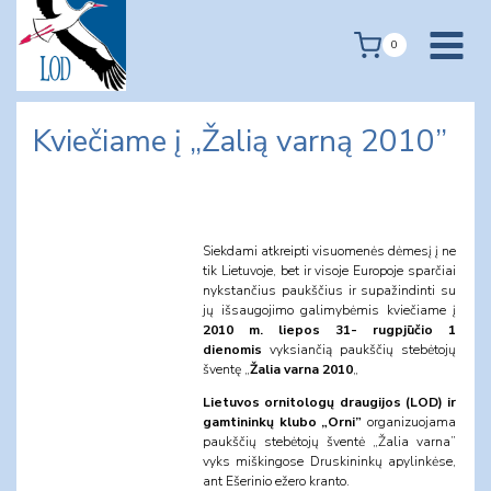
Skip
to
0
content
Kviečiame į „Žalią varną 2010”
Siekdami atkreipti visuomenės dėmesį į ne
tik Lietuvoje, bet ir visoje Europoje sparčiai
nykstančius paukščius ir supažindinti su
jų išsaugojimo galimybėmis kviečiame į
2010 m. liepos 31- rugpjūčio 1
dienomis
vyksiančią paukščių stebėtojų
šventę „
Žalia varna 2010
„
Lietuvos ornitologų draugijos (LOD) ir
gamtininkų klubo „Orni”
organizuojama
paukščių stebėtojų šventė „Žalia varna”
vyks miškingose Druskininkų apylinkėse,
ant Ešerinio ežero kranto.