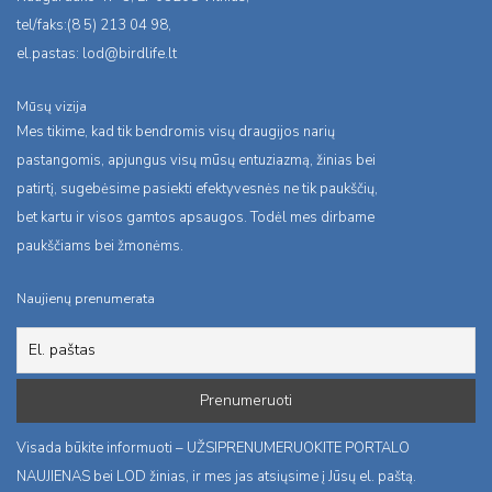
tel/faks:(8 5) 213 04 98,
el.pastas:
lod@birdlife.lt
Mūsų vizija
Mes tikime, kad tik bendromis visų draugijos narių
pastangomis, apjungus visų mūsų entuziazmą, žinias bei
patirtį, sugebėsime pasiekti efektyvesnės ne tik paukščių,
bet kartu ir visos gamtos apsaugos. Todėl mes dirbame
paukščiams bei žmonėms.
Naujienų prenumerata
Visada būkite informuoti – UŽSIPRENUMERUOKITE PORTALO
NAUJIENAS bei LOD žinias, ir mes jas atsiųsime į Jūsų el. paštą.