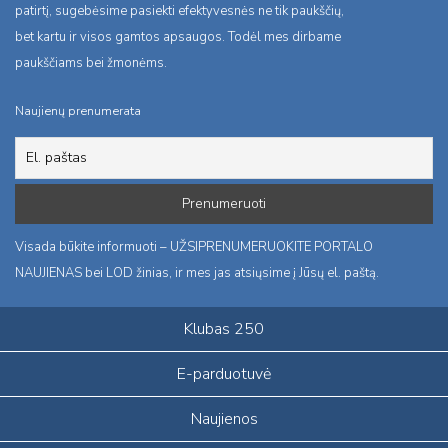
patirtį, sugebėsime pasiekti efektyvesnės ne tik paukščių,
bet kartu ir visos gamtos apsaugos. Todėl mes dirbame
paukščiams bei žmonėms.
Naujienų prenumerata
Visada būkite informuoti – UŽSIPRENUMERUOKITE PORTALO
NAUJIENAS bei LOD žinias, ir mes jas atsiųsime į Jūsų el. paštą.
Klubas 250
E-parduotuvė
Naujienos