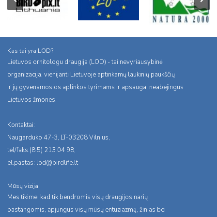
Kas tai yra LOD?
Lietuvos ornitologu draugija (LOD) - tai nevyriausybinė
organizacija, vienijanti Lietuvoje aptinkamų laukinių paukščių
ir jų gyvenamosios aplinkos tyrimams ir apsaugai neabejingus
Lietuvos žmones.
Kontaktai:
Naugarduko 47-3, LT-03208 Vilnius,
tel/faks:(8 5) 213 04 98,
el.pastas:
lod@birdlife.lt
Mūsų vizija
Mes tikime, kad tik bendromis visų draugijos narių
pastangomis, apjungus visų mūsų entuziazmą, žinias bei