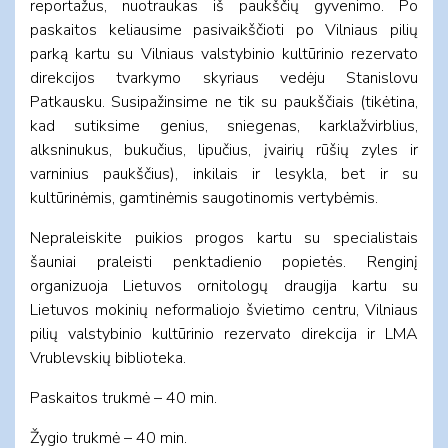
reportažus, nuotraukas iš paukščių gyvenimo. Po
paskaitos keliausime pasivaikščioti po Vilniaus pilių
parką kartu su Vilniaus valstybinio kultūrinio rezervato
direkcijos tvarkymo skyriaus vedėju Stanislovu
Patkausku. Susipažinsime ne tik su paukščiais (tikėtina,
kad sutiksime genius, sniegenas, karklažvirblius,
alksninukus, bukučius, lipučius, įvairių rūšių zyles ir
varninius paukščius), inkilais ir lesykla, bet ir su
kultūrinėmis, gamtinėmis saugotinomis vertybėmis.
Nepraleiskite puikios progos kartu su specialistais
šauniai praleisti penktadienio popietės. Renginį
organizuoja Lietuvos ornitologų draugija kartu su
Lietuvos mokinių neformaliojo švietimo centru, Vilniaus
pilių valstybinio kultūrinio rezervato direkcija ir LMA
Vrublevskių biblioteka.
Paskaitos trukmė – 40 min.
Žygio trukmė – 40 min.