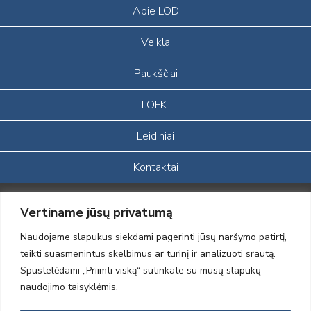
Apie LOD
Veikla
Paukščiai
LOFK
Leidiniai
Kontaktai
Portalas sukurtas įgyvendinant Lietuvos Respublikos, Europos
Vertiname jūsų privatumą
ekonominės erdvės ir Norvegijos finansinių mechanizmų iš dalies
finansuojamą paprojektį
Naudojame slapukus siekdami pagerinti jūsų naršymo patirtį,
„LOD visuomeninės /gamtosauginės veiklos sustiprinimas ir įvaizdžio
teikti suasmenintus skelbimus ar turinį ir analizuoti srautą.
formavimas įtraukiant visuomenę į aplinkosauginių tyrimų veiklą“
Spustelėdami „Priimti viską“ sutinkate su mūsų slapukų
(paprojekčio
įgyvendinimo sutarties numeris 2004-LT0008-NVO-1EEE/NOR-02-
naudojimo taisyklėmis.
059)