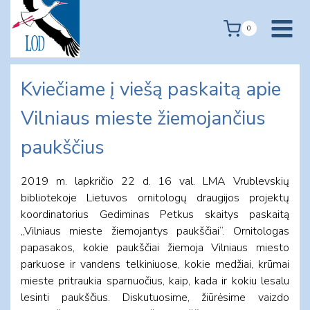
Skip
to
0
content
Kviečiame į viešą paskaitą apie
Vilniaus mieste žiemojančius
paukščius
2019 m. lapkričio 22 d. 16 val. LMA Vrublevskių
bibliotekoje Lietuvos ornitologų draugijos projektų
koordinatorius Gediminas Petkus skaitys paskaitą
„Vilniaus mieste žiemojantys paukščiai“. Ornitologas
papasakos, kokie paukščiai žiemoja Vilniaus miesto
parkuose ir vandens telkiniuose, kokie medžiai, krūmai
mieste pritraukia sparnuočius, kaip, kada ir kokiu lesalu
lesinti paukščius. Diskutuosime, žiūrėsime vaizdo