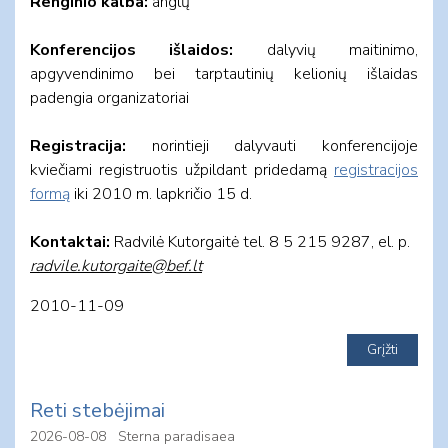
Renginio kalba:
anglų
Konferencijos išlaidos:
dalyvių maitinimo,
apgyvendinimo bei tarptautinių kelionių išlaidas
padengia organizatoriai
Registracija:
norintieji dalyvauti konferencijoje
kviečiami registruotis užpildant pridedamą
registracijos
formą
iki 2010 m. lapkričio 15 d.
Kontaktai:
Radvilė Kutorgaitė tel. 8 5 215 9287, el. p.
radvile.kutorgaite@bef.lt
2010-11-09
Reti stebėjimai
2026-08-08
Sterna paradisaea