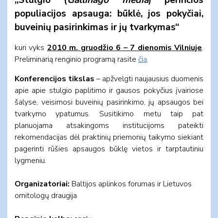
populiacijos apsauga: būklė, jos pokyčiai,
buveinių pasirinkimas ir jų tvarkymas“
kuri vyks
2010 m.
gruodžio 6 – 7
dienomis Vilniuje
.
Preliminarią renginio programą rasite
čia
.
Konferencijos tikslas
– apžvelgti naujausius duomenis
apie apie stulgio paplitimo ir gausos pokyčius įvairiose
šalyse, veisimosi buveinių pasirinkimo, jų apsaugos bei
tvarkymo ypatumus. Susitikimo metu taip pat
planuojama atsakingoms institucijoms pateikti
rekomendacijas dėl praktinių priemonių taikymo siekiant
pagerinti rūšies apsaugos būklę vietos ir tarptautiniu
lygmeniu.
Organizatoriai:
Baltijos aplinkos forumas ir Lietuvos
ornitologų draugija