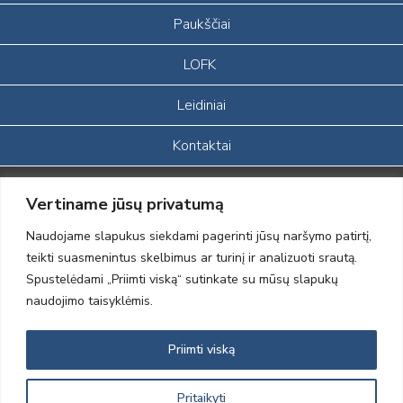
Paukščiai
LOFK
Leidiniai
Kontaktai
Portalas sukurtas įgyvendinant Lietuvos Respublikos, Europos
Vertiname jūsų privatumą
ekonominės erdvės ir Norvegijos finansinių mechanizmų iš dalies
finansuojamą paprojektį
Naudojame slapukus siekdami pagerinti jūsų naršymo patirtį,
„LOD visuomeninės /gamtosauginės veiklos sustiprinimas ir įvaizdžio
teikti suasmenintus skelbimus ar turinį ir analizuoti srautą.
formavimas įtraukiant visuomenę į aplinkosauginių tyrimų veiklą“
Spustelėdami „Priimti viską“ sutinkate su mūsų slapukų
(paprojekčio
įgyvendinimo sutarties numeris 2004-LT0008-NVO-1EEE/NOR-02-
naudojimo taisyklėmis.
059)
Priimti viską
2012 © Lietuvos Ornitologų Draugija © 2014, Visos teisės saugomos
Pritaikyti