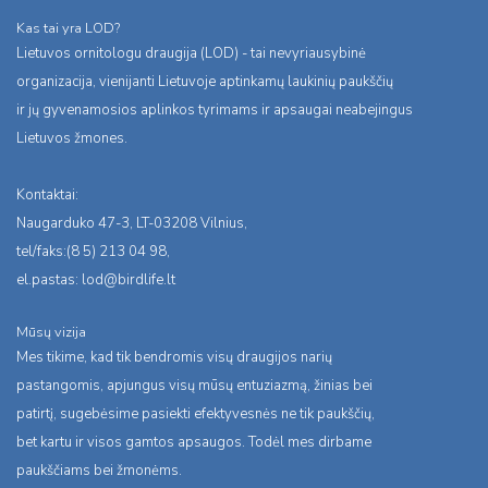
Kas tai yra LOD?
Lietuvos ornitologu draugija (LOD) - tai nevyriausybinė
organizacija, vienijanti Lietuvoje aptinkamų laukinių paukščių
ir jų gyvenamosios aplinkos tyrimams ir apsaugai neabejingus
Lietuvos žmones.
Kontaktai:
Naugarduko 47-3, LT-03208 Vilnius,
tel/faks:(8 5) 213 04 98,
el.pastas:
lod@birdlife.lt
Mūsų vizija
Mes tikime, kad tik bendromis visų draugijos narių
pastangomis, apjungus visų mūsų entuziazmą, žinias bei
patirtį, sugebėsime pasiekti efektyvesnės ne tik paukščių,
bet kartu ir visos gamtos apsaugos. Todėl mes dirbame
paukščiams bei žmonėms.