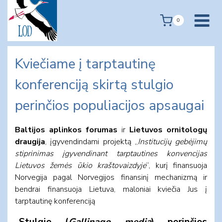
Skip
to
0
content
Kviečiame į tarptautinę
konferenciją skirtą stulgio
perinčios populiacijos apsaugai
Baltijos aplinkos forumas
ir
Lietuvos ornitologų
draugija
, įgyvendindami projektą „
Institucijų gebėjimų
stiprinimas įgyvendinant tarptautines konvencijas
Lietuvos žemės ūkio kraštovaizdyje
“, kurį finansuoja
Norvegija pagal Norvegijos finansinį mechanizmą ir
bendrai finansuoja Lietuva, maloniai kviečia Jus į
tarptautinę konferenciją
„Stulgio (
Gallinago media
) perinčios