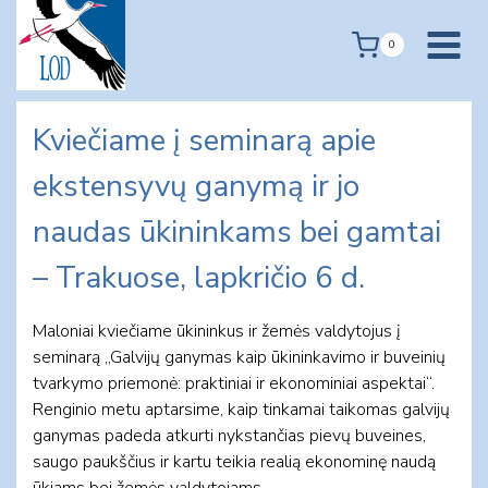
Skip
to
0
content
Kviečiame į seminarą apie
ekstensyvų ganymą ir jo
naudas ūkininkams bei gamtai
– Trakuose, lapkričio 6 d.
Maloniai kviečiame ūkininkus ir žemės valdytojus į
seminarą „Galvijų ganymas kaip ūkininkavimo ir buveinių
tvarkymo priemonė: praktiniai ir ekonominiai aspektai“.
Renginio metu aptarsime, kaip tinkamai taikomas galvijų
ganymas padeda atkurti nykstančias pievų buveines,
saugo paukščius ir kartu teikia realią ekonominę naudą
ūkiams bei žemės valdytojams.