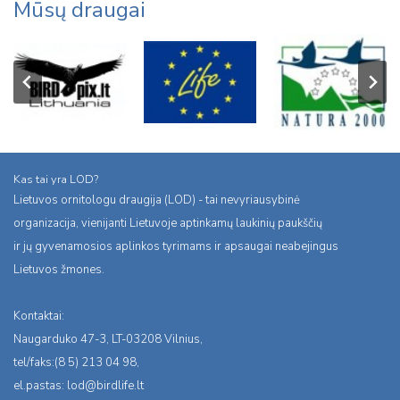
Mūsų draugai
Kas tai yra LOD?
Lietuvos ornitologu draugija (LOD) - tai nevyriausybinė
organizacija, vienijanti Lietuvoje aptinkamų laukinių paukščių
ir jų gyvenamosios aplinkos tyrimams ir apsaugai neabejingus
Lietuvos žmones.
Kontaktai:
Naugarduko 47-3, LT-03208 Vilnius,
tel/faks:(8 5) 213 04 98,
el.pastas:
lod@birdlife.lt