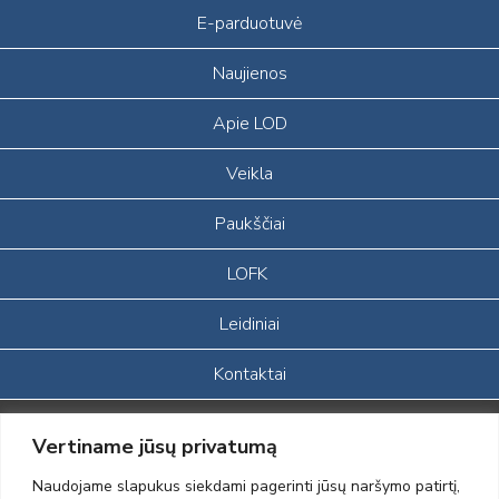
E-parduotuvė
Naujienos
Apie LOD
Veikla
Paukščiai
LOFK
Leidiniai
Kontaktai
Portalas sukurtas įgyvendinant Lietuvos Respublikos, Europos
Vertiname jūsų privatumą
ekonominės erdvės ir Norvegijos finansinių mechanizmų iš dalies
finansuojamą paprojektį
Naudojame slapukus siekdami pagerinti jūsų naršymo patirtį,