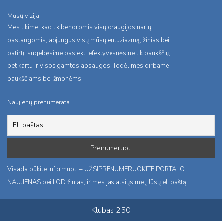
Mūsų vizija
Mes tikime, kad tik bendromis visų draugijos narių
pastangomis, apjungus visų mūsų entuziazmą, žinias bei
patirtį, sugebėsime pasiekti efektyvesnės ne tik paukščių,
bet kartu ir visos gamtos apsaugos. Todėl mes dirbame
paukščiams bei žmonėms.
Naujienų prenumerata
Visada būkite informuoti – UŽSIPRENUMERUOKITE PORTALO
NAUJIENAS bei LOD žinias, ir mes jas atsiųsime į Jūsų el. paštą.
Klubas 250