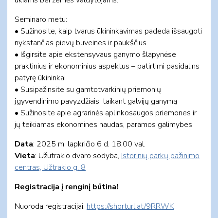
Seminaro metu:
• Sužinosite, kaip tvarus ūkininkavimas padeda išsaugoti
nykstančias pievų buveines ir paukščius
• Išgirsite apie ekstensyvaus ganymo šlapynėse
praktinius ir ekonominius aspektus – patirtimi pasidalins
patyrę ūkininkai
• Susipažinsite su gamtotvarkinių priemonių
įgyvendinimo pavyzdžiais, taikant galvijų ganymą
• Sužinosite apie agrarinės aplinkosaugos priemones ir
jų teikiamas ekonomines naudas, paramos galimybes
Data
: 2025 m. lapkričio 6 d. 18:00 val.
Vieta
: Užutrakio dvaro sodyba,
Istorinių parkų pažinimo
centras, Užtrakio g. 8
Registracija į renginį būtina!
Nuoroda registracijai:
https://shorturl.at/9RRWK