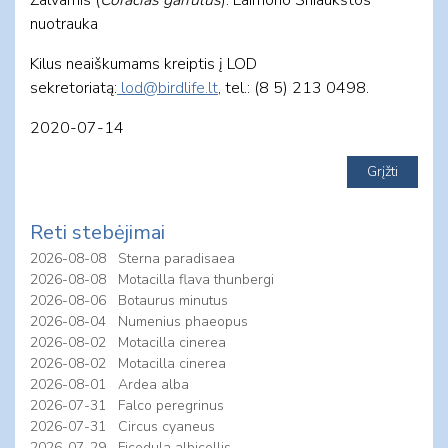
nuotrauka
Kilus neaiškumams kreiptis į LOD
sekretoriatą:
lod@birdlife.lt
, tel.: (8 5) 213 0498.
2020-07-14
Reti stebėjimai
2026-08-08
Sterna paradisaea
2026-08-08
Motacilla flava thunbergi
2026-08-06
Botaurus minutus
2026-08-04
Numenius phaeopus
2026-08-02
Motacilla cinerea
2026-08-02
Motacilla cinerea
2026-08-01
Ardea alba
2026-07-31
Falco peregrinus
2026-07-31
Circus cyaneus
2026-07-29
Ficedula albicollis