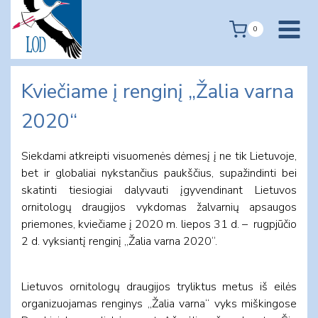
Skip
to
0
content
Kviečiame į renginį „Žalia varna
2020“
Siekdami atkreipti visuomenės dėmesį į ne tik Lietuvoje,
bet ir globaliai nykstančius paukščius, supažindinti bei
skatinti tiesiogiai dalyvauti įgyvendinant Lietuvos
ornitologų draugijos vykdomas žalvarnių apsaugos
priemones, kviečiame į 2020 m. liepos 31 d. – rugpjūčio
2 d. vyksiantį renginį „Žalia varna 2020“.
Lietuvos ornitologų draugijos tryliktus metus iš eilės
organizuojamas renginys „Žalia varna“ vyks miškingose