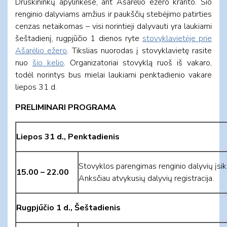
Druskininkų apylinkėse, ant Ašarėlio ežero kranto. Šio
renginio dalyviams amžius ir paukščių stebėjimo patirties
cenzas netaikomas – visi norintieji dalyvauti yra laukiami
šeštadienį, rugpjūčio 1 dienos ryte
stovyklavietėje prie
Ašarėlio ežero
. Tikslias nuorodas į stovyklavietę rasite
nuo
šio kelio
. Organizatoriai stovyklą ruoš iš vakaro,
todėl norintys bus mielai laukiami penktadienio vakare
liepos 31 d.
PRELIMINARI PROGRAMA
Liepos 31 d., Penktadienis
Stovyklos parengimas renginio dalyvių įsikū
15.00 – 22.00
Anksčiau atvykusių dalyvių registracija.
Rugpjūčio 1 d., Šeštadienis