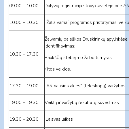
09.00 – 10.00
Dalyvių registracija stovyklavietėje prie A
10.00 – 10.30
„Žalia varna“ programos pristatymas, veik
Žalvarnių paieškos Druskininkų apylinkėse
identifikavimas;
10.30 – 17.30
Paukščių stebėjimo žaibo turnyras;
Kitos veiklos.
17.30 – 19.00
„Aštriausios akies“ (teleskopų) varžybos
19.00 – 19.30
Veiklų ir varžybų rezultatų suvedimas
19.30 – 20.30
Laisvas laikas