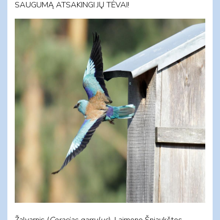
SAUGUMĄ ATSAKINGI JŲ TĖVAI!
Žalvarnis (
Coracias garrulus
). Laimono Šniaukštos