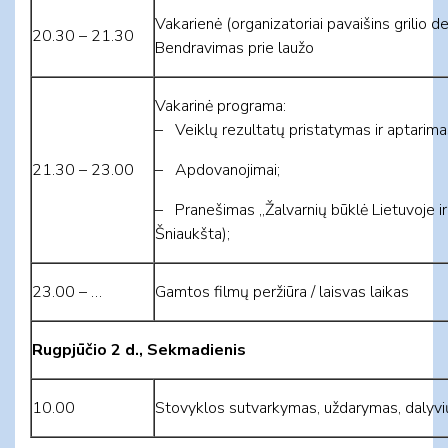
Vakarienė (organizatoriai pavaišins grilio 
20.30 – 21.30
Bendravimas prie laužo
Vakarinė programa:
– Veiklų rezultatų pristatymas ir aptarima
21.30 – 23.00
– Apdovanojimai;
– Pranešimas „Žalvarnių būklė Lietuvoje ir
Šniaukšta);
23.00 – …
Gamtos filmų peržiūra / laisvas laikas
Rugpjūčio 2 d., Sekmadienis
10.00
Stovyklos sutvarkymas, uždarymas, dalyvi