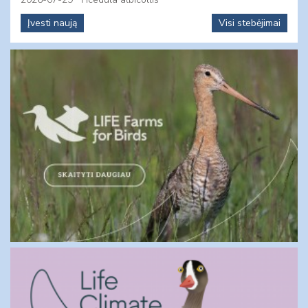
Įvesti naują
Visi stebėjimai