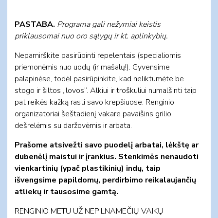
PASTABA.
Programa gali nežymiai keistis
priklausomai nuo oro sąlygų ir kt. aplinkybių.
Nepamirškite pasirūpinti repelentais (specialiomis
priemonėmis nuo uodų (ir mašalų!). Gyvensime
palapinėse, todėl pasirūpinkite, kad neliktumėte be
stogo ir šiltos „lovos“. Alkiui ir troškuliui numalšinti taip
pat reikės kažką rasti savo krepšiuose. Renginio
organizatoriai šeštadienį vakare pavaišins grilio
dešrelėmis su daržovėmis ir arbata.
Prašome atsivežti savo puodelį arbatai, lėkštę ar
dubenėlį maistui ir įrankius. Stenkimės nenaudoti
vienkartinių (ypač plastikinių) indų, taip
išvengsime papildomų, perdirbimo reikalaujančių
atliekų ir tausosime gamtą.
RENGINIO METU UŽ NEPILNAMEČIŲ VAIKŲ