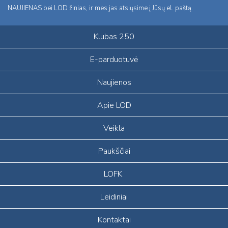
NAUJIENAS bei LOD žinias, ir mes jas atsiųsime į Jūsų el. paštą.
Klubas 250
E-parduotuvė
Naujienos
Apie LOD
Veikla
Paukščiai
LOFK
Leidiniai
Kontaktai