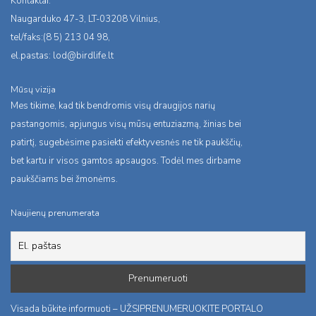
Kontaktai:
Naugarduko 47-3, LT-03208 Vilnius,
tel/faks:(8 5) 213 04 98,
el.pastas:
lod@birdlife.lt
Mūsų vizija
Mes tikime, kad tik bendromis visų draugijos narių
pastangomis, apjungus visų mūsų entuziazmą, žinias bei
patirtį, sugebėsime pasiekti efektyvesnės ne tik paukščių,
bet kartu ir visos gamtos apsaugos. Todėl mes dirbame
paukščiams bei žmonėms.
Naujienų prenumerata
Visada būkite informuoti – UŽSIPRENUMERUOKITE PORTALO