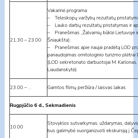
Vakarinė programa:
– Teleskopų varžybų rezultatų pristatyma
– Lauko darbų rezultatų pristatymas ir ap
– Pranešimas „Žalvarnių būklė Lietuvoje ir
21.30 – 23.00
Šniaukšta);
– Pranešimas apie naujai pradėtą LOD pr
panaudojimas ornitologinio turizmo plėtrai D
(LOD sekretoriato darbuotojai M. Karlonas, L
Liaudanskytė).
23.00 – …
Gamtos filmų peržiūra / laisvas laikas
Rugpjūčio 6 d., Sekmadienis
Stovyklos sutvarkymas, uždarymas, dalyvių i
10.00
bus galimybė suorganizuoti ekskursiją į Če