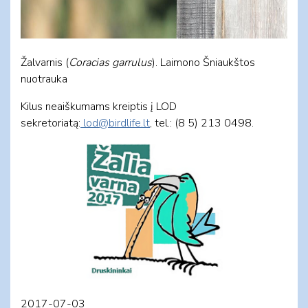
Žalvarnis (
Coracias garrulus
). Laimono Šniaukštos
nuotrauka
Kilus neaiškumams kreiptis į LOD
sekretoriatą:
lod@birdlife.lt
, tel.: (8 5) 213 0498.
2017-07-03