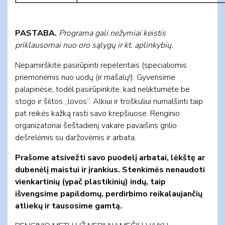
PASTABA.
Programa gali nežymiai keistis
priklausomai nuo oro sąlygų ir kt. aplinkybių.
Nepamirškite pasirūpinti repelentais (specialiomis
priemonėmis nuo uodų (ir mašalų!). Gyvensime
palapinėse, todėl pasirūpinkite, kad neliktumėte be
stogo ir šiltos „lovos“. Alkiui ir troškuliui numalšinti taip
pat reikės kažką rasti savo krepšiuose. Renginio
organizatoriai šeštadienį vakare pavaišins grilio
dešrelėmis su daržovėmis ir arbata.
Prašome atsivežti savo puodelį arbatai, lėkštę ar
dubenėlį maistui ir įrankius. Stenkimės nenaudoti
vienkartinių (ypač plastikinių) indų, taip
išvengsime papildomų, perdirbimo reikalaujančių
atliekų ir tausosime gamtą.