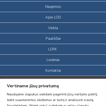
Naujienos
Apie LOD
Veikla
Paukščiai
LOFK
Leidiniai
Kontaktai
Portalas sukurtas įgyvendinant Lietuvos Respublikos, Europos
Vertiname jūsų privatumą
ekonominės erdvės ir Norvegijos finansinių mechanizmų iš dalies
finansuojamą paprojektį
Naudojame slapukus siekdami pagerinti jūsų naršymo patirtį,
„LOD visuomeninės /gamtosauginės veiklos sustiprinimas ir įvaizdžio
teikti suasmenintus skelbimus ar turinį ir analizuoti srautą.
formavimas įtraukiant visuomenę į aplinkosauginių tyrimų veiklą“
Spustelėdami „Priimti viską“ sutinkate su mūsų slapukų