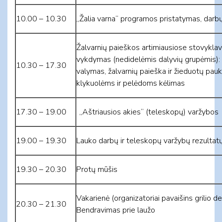
10.00 – 10.30
„Žalia varna“ programos pristatymas, darb
Žalvarnių paieškos artimiausiose stovyklav
vykdymas (nedidelėmis dalyvių grupėmis): išk
10.30 – 17.30
valymas, žalvarnių paieška ir žieduotų paukš
klykuolėms ir pelėdoms kėlimas
17.30 – 19.00
„Aštriausios akies“ (teleskopų) varžybos
19.00 – 19.30
Lauko darbų ir teleskopų varžybų rezulta
19.30 – 20.30
Protų mūšis
Vakarienė (organizatoriai pavaišins grilio 
20.30 – 21.30
Bendravimas prie laužo