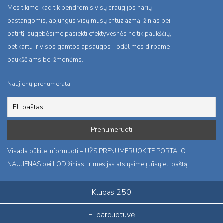
Mes tikime, kad tik bendromis visų draugijos narių
pastangomis, apjungus visų mūsų entuziazmą, žinias bei
patirtį, sugebėsime pasiekti efektyvesnės ne tik paukščių,
bet kartu ir visos gamtos apsaugos. Todėl mes dirbame
paukščiams bei žmonėms.
Naujienų prenumerata
Visada būkite informuoti – UŽSIPRENUMERUOKITE PORTALO
NAUJIENAS bei LOD žinias, ir mes jas atsiųsime į Jūsų el. paštą.
Klubas 250
E-parduotuvė