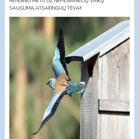
RENGINIO METU UŽ NEPILNAMEČIŲ VAIKŲ
SAUGUMĄ ATSAKINGI JŲ TĖVAI!