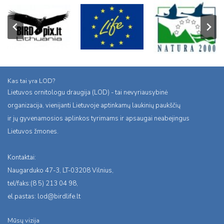
Kas tai yra LOD?
Lietuvos ornitologu draugija (LOD) - tai nevyriausybinė
organizacija, vienijanti Lietuvoje aptinkamų laukinių paukščių
ir jų gyvenamosios aplinkos tyrimams ir apsaugai neabejingus
Lietuvos žmones.
Kontaktai:
Naugarduko 47-3, LT-03208 Vilnius,
tel/faks:(8 5) 213 04 98,
el.pastas:
lod@birdlife.lt
Mūsų vizija