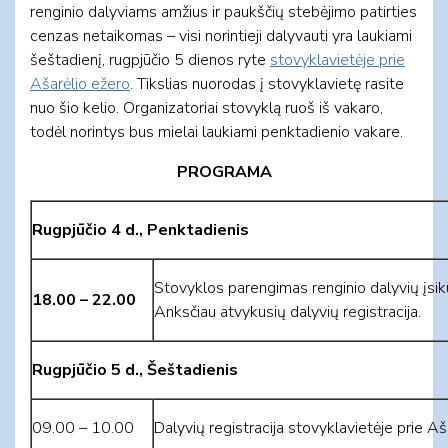
renginio dalyviams amžius ir paukščių stebėjimo patirties
cenzas netaikomas – visi norintieji dalyvauti yra laukiami
šeštadienį, rugpjūčio 5 dienos ryte
stovyklavietėje prie
Ašarėlio ežero
. Tikslias nuorodas į stovyklavietę rasite
nuo šio kelio. Organizatoriai stovyklą ruoš iš vakaro,
todėl norintys bus mielai laukiami penktadienio vakare.
PROGRAMA
Rugpjūčio 4 d., Penktadienis
Stovyklos parengimas renginio dalyvių įsikū
18.00 – 22.00
Anksčiau atvykusių dalyvių registracija.
Rugpjūčio 5 d., Šeštadienis
09.00 – 10.00
Dalyvių registracija stovyklavietėje prie Aš