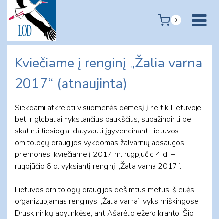
Skip
to
0
content
Kviečiame į renginį „Žalia varna
2017“ (atnaujinta)
Siekdami atkreipti visuomenės dėmesį į ne tik Lietuvoje,
bet ir globaliai nykstančius paukščius, supažindinti bei
skatinti tiesiogiai dalyvauti įgyvendinant Lietuvos
ornitologų draugijos vykdomas žalvarnių apsaugos
priemones, kviečiame į 2017 m. rugpjūčio 4 d. –
rugpjūčio 6 d. vyksiantį renginį „Žalia varna 2017“.
Lietuvos ornitologų draugijos dešimtus metus iš eilės
organizuojamas renginys „Žalia varna“ vyks miškingose
Druskininkų apylinkėse, ant Ašarėlio ežero kranto. Šio