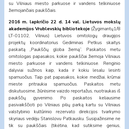
su Vilniaus miesto parkuose ir vandens telkiniuose
žiemojančiais paukščiais.
2016 m. lapkričio 22 d. 14 val. Lietuvos mokslų
akademijos Vrublevskių bibliotekoje
(Žygimantų1/8
LT-01102, Vilnius) Lietuvos ornitologų draugijos
projektų koordinatorius Gediminas Petkus skaitys
paskaitą „Paukščių globa žiemą“. Paskaitos metu
ornitologas papasakos, kokie paukščiai žiemoja Vilniaus
miesto parkuose ir vandens telkiniuose. Renginio
dalyviai sužinos kaip, kada ir kokiu lesalu lesinti
sparnuočius. Taip pat papasakos, kokie medžiai, krūmai
mieste pritraukia sparnuočius. Paskaitos metu
diskutuosime, žiūrėsime vaizdo reportažus, nuotraukas iš
paukščių gyvenimo. Po paskaitos keliausime
pasivaikščioti po Vilniaus pilių parką kartu su Vilniaus
valstybinio kultūrinio rezervato direkcijos tvarkymo
skyriaus vedėju Stanislovu Patkausku. Susipažinsime ne
tik su paukščiais (tikėtina, kad sutiksime genius,