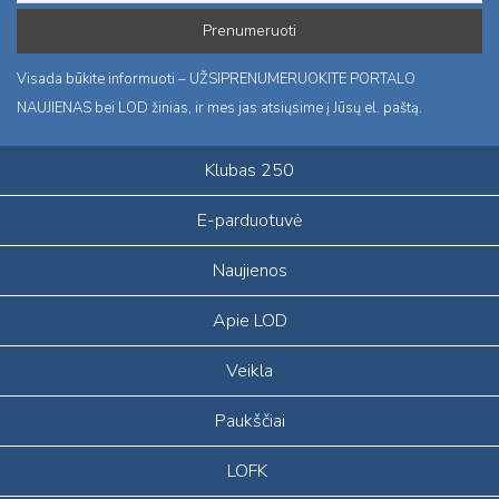
Visada būkite informuoti – UŽSIPRENUMERUOKITE PORTALO
NAUJIENAS bei LOD žinias, ir mes jas atsiųsime į Jūsų el. paštą.
Klubas 250
E-parduotuvė
Naujienos
Apie LOD
Veikla
Paukščiai
LOFK