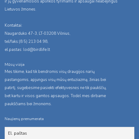
ir jų gyvenamosios aplinkos tyrimams ir apsaugai neabejingus
Lietuvos žmones.
Kontaktai:
Naugarduko 47-3, LT-03208 Vilnius,
tel/faks:(8 5) 213 04 98,
el.pastas:
lod@birdlife.lt
Mūsų vizija
Mes tikime, kad tik bendromis visų draugijos narių
pastangomis, apjungus visų mūsų entuziazmą, žinias bei
patirtį, sugebėsime pasiekti efektyvesnės ne tik paukščių,
bet kartu ir visos gamtos apsaugos. Todėl mes dirbame
paukščiams bei žmonėms.
Naujienų prenumerata