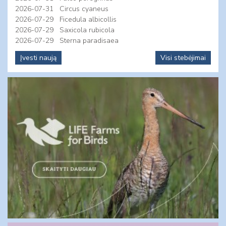
2026-07-31
Circus cyaneus
2026-07-29
Ficedula albicollis
2026-07-29
Saxicola rubicola
2026-07-29
Sterna paradisaea
Įvesti naują
Visi stebėjimai