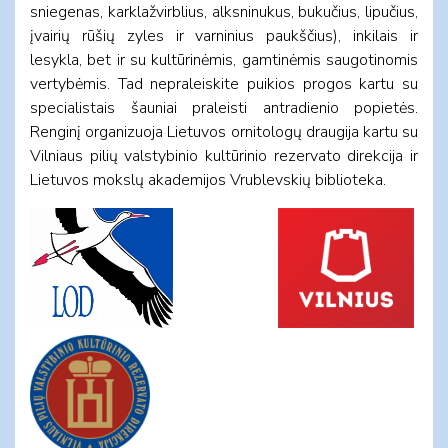
sniegenas, karklažvirblius, alksninukus, bukučius, lipučius,
įvairių rūšių zyles ir varninius paukščius), inkilais ir
lesykla, bet ir su kultūrinėmis, gamtinėmis saugotinomis
vertybėmis. Tad nepraleiskite puikios progos kartu su
specialistais šauniai praleisti antradienio popietės.
Renginį organizuoja Lietuvos ornitologų draugija kartu su
Vilniaus pilių valstybinio kultūrinio rezervato direkcija ir
Lietuvos mokslų akademijos Vrublevskių biblioteka.