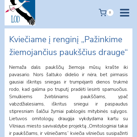
Skip
to
0
content
Kviečiame į renginį „Pažinkime
žiemojančius paukščius drauge“
Nemaža dalis paukščių žiemoja mūsų krašte iki
pavasario. Nors šaltuko didelio ir nėra, bet pirmasis
gausiai iškritęs sniegas ir trumpėjanti dienos trukmė
rodo, kad galima po truputį pradėti lesinti sparnuočius.
Smulkiems žvirbliniams paukščiams, ypač
vabzdžialesiams, iškritus sniegui ir paspaudus
stipresniam šalčiui žymiai pablogės mitybinės sąlygos.
Lietuvos ornitologų draugija vykdydama kartu su
Vilniaus miesto savivaldybe projektą „Ornitologiniai takai
ir paukščiams, ir vilniečiams“ kviečia vilniečius susipažinti