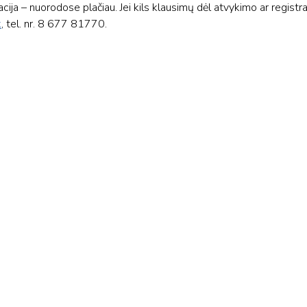
ja – nuorodose plačiau. Jei kils klausimų dėl atvykimo ar registrac
k
, tel. nr. 8 677 81770.