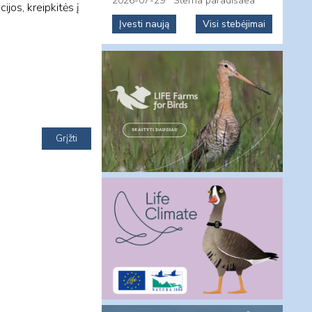
2026-07-29
Sterna paradisaea
ijos, kreipkitės į
Įvesti naują
Visi stebėjimai