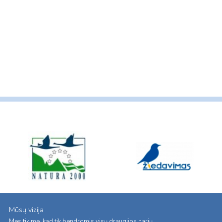
Mūsų vizija
Mes tikime, kad tik bendromis visų draugijos narių