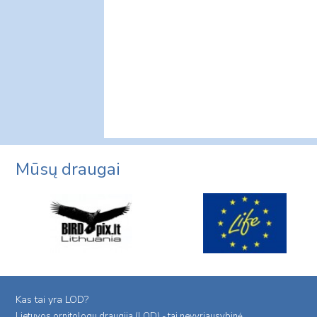
Mūsų draugai
Kas tai yra LOD?
Lietuvos ornitologu draugija (LOD) - tai nevyriausybinė