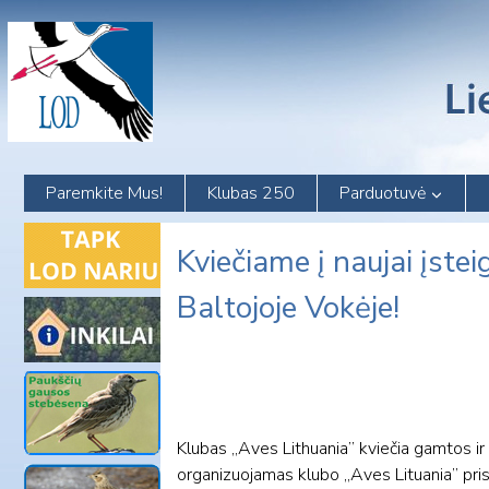
Skip
to
content
Paremkite Mus!
Klubas 250
Parduotuvė
Kviečiame į naujai įste
Baltojoje Vokėje!
Klubas „Aves Lithuania” kviečia gamtos ir
organizuojamas klubo „Aves Lituania” pri