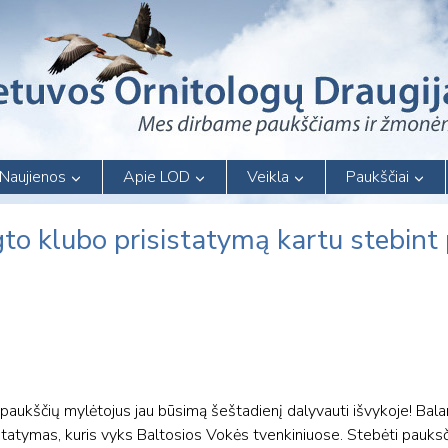
Naujienos
Apie LOD
Veikla
Paukščiai
igto klubo prisistatymą kartu stebint
 paukščių mylėtojus jau būsimą šeštadienį dalyvauti išvykoje! Bal
statymas, kuris vyks Baltosios Vokės tvenkiniuose. Stebėti pauks