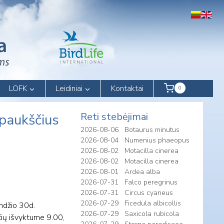
LOFK
Leidiniai
Kontaktai
0
Reti stebėjimai
 paukščius
2026-08-06
Botaurus minutus
2026-08-04
Numenius phaeopus
2026-08-02
Motacilla cinerea
2026-08-02
Motacilla cinerea
2026-08-01
Ardea alba
2026-07-31
Falco peregrinus
2026-07-31
Circus cyaneus
2026-07-29
Ficedula albicollis
andžio 30d.
2026-07-29
Saxicola rubicola
čių išvyktume 9.00,