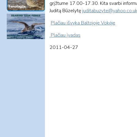
grįžtume 17.00-17.30. Kita svarbi informaci
Juditą Būzelytę
juditabuzyte@yahoo.co.u
Plačiau išvyka Baltojoje Vokėje
Pla
čiau įvadas
2011-04-27