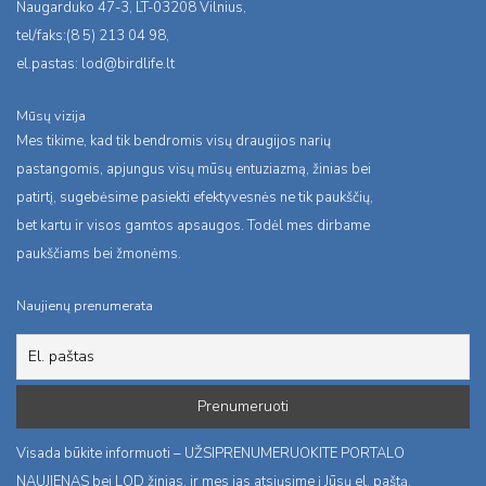
Naugarduko 47-3, LT-03208 Vilnius,
tel/faks:(8 5) 213 04 98,
el.pastas:
lod@birdlife.lt
Mūsų vizija
Mes tikime, kad tik bendromis visų draugijos narių
pastangomis, apjungus visų mūsų entuziazmą, žinias bei
patirtį, sugebėsime pasiekti efektyvesnės ne tik paukščių,
bet kartu ir visos gamtos apsaugos. Todėl mes dirbame
paukščiams bei žmonėms.
Naujienų prenumerata
Visada būkite informuoti – UŽSIPRENUMERUOKITE PORTALO
NAUJIENAS bei LOD žinias, ir mes jas atsiųsime į Jūsų el. paštą.