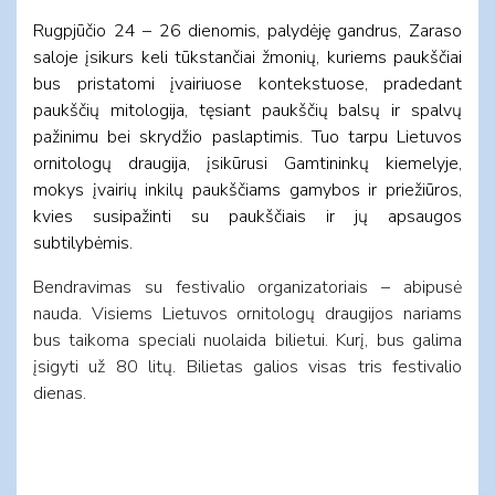
Rugpjūčio 24 – 26 dienomis, palydėję gandrus, Zaraso
saloje įsikurs keli tūkstančiai žmonių, kuriems paukščiai
bus pristatomi įvairiuose kontekstuose, pradedant
paukščių mitologija, tęsiant paukščių balsų ir spalvų
pažinimu bei skrydžio paslaptimis. Tuo tarpu Lietuvos
ornitologų draugija, įsikūrusi Gamtininkų kiemelyje,
mokys įvairių inkilų paukščiams gamybos ir priežiūros,
kvies susipažinti su paukščiais ir jų apsaugos
subtilybėmis.
Bendravimas su festivalio organizatoriais – abipusė
nauda. Visiems Lietuvos ornitologų draugijos nariams
bus taikoma speciali nuolaida bilietui. Kurį, bus galima
įsigyti už 80 litų. Bilietas galios visas tris festivalio
dienas.