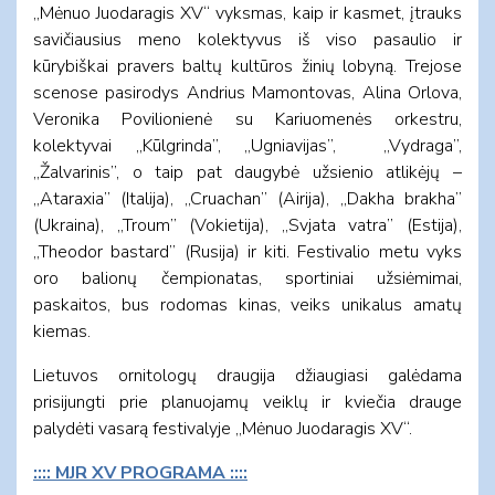
„Mėnuo Juodaragis XV“ vyksmas, kaip ir kasmet, įtrauks
savičiausius meno kolektyvus iš viso pasaulio ir
kūrybiškai pravers baltų kultūros žinių lobyną. Trejose
scenose pasirodys Andrius Mamontovas, Alina Orlova,
Veronika Povilionienė su Kariuomenės orkestru,
kolektyvai „Kūlgrinda”, „Ugniavijas”, „Vydraga”,
„Žalvarinis”, o taip pat daugybė užsienio atlikėjų –
„Ataraxia” (Italija), „Cruachan” (Airija), „Dakha brakha”
(Ukraina), „Troum” (Vokietija), „Svjata vatra” (Estija),
„Theodor bastard” (Rusija) ir kiti. Festivalio metu vyks
oro balionų čempionatas, sportiniai užsiėmimai,
paskaitos, bus rodomas kinas, veiks unikalus amatų
kiemas.
Lietuvos ornitologų draugija džiaugiasi galėdama
prisijungti prie planuojamų veiklų ir kviečia drauge
palydėti vasarą festivalyje „Mėnuo Juodaragis XV“.
:::: MJR XV PROGRAMA ::::