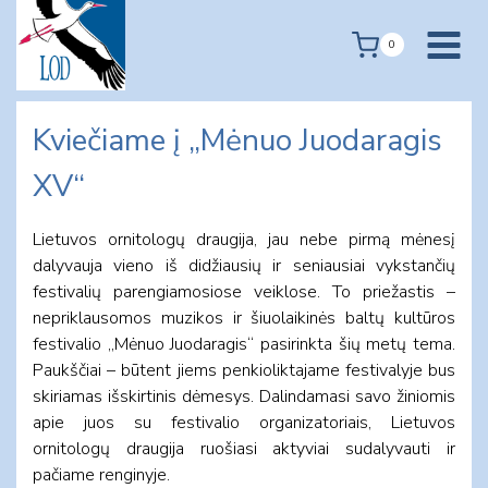
Skip
to
0
content
Kviečiame į „Mėnuo Juodaragis
XV“
Lietuvos ornitologų draugija, jau nebe pirmą mėnesį
dalyvauja vieno iš didžiausių ir seniausiai vykstančių
festivalių parengiamosiose veiklose. To priežastis –
nepriklausomos muzikos ir šiuolaikinės baltų kultūros
festivalio „Mėnuo Juodaragis“ pasirinkta šių metų tema.
Paukščiai – būtent jiems penkioliktajame festivalyje bus
skiriamas išskirtinis dėmesys. Dalindamasi savo žiniomis
apie juos su festivalio organizatoriais, Lietuvos
ornitologų draugija ruošiasi aktyviai sudalyvauti ir
pačiame renginyje.