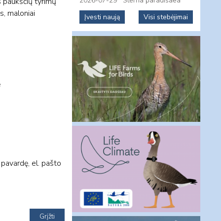
2026-07-29
Sterna paradisaea
as paukščių tyrimų
s, maloniai
Įvesti naują
Visi stebėjimai
ė
pavardę, el. pašto