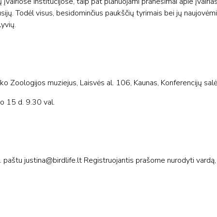
 įvairiose institucijose, taip pat planuojami pranešimai apie įvairi
kusijų. Todėl visus, besidominčius paukščių tyrimais bei jų naujovėmi
lyvių.
Zoologijos muziejus, Laisvės al. 106, Kaunas, Konferencijų sal
 15 d. 9.30 val.
l. paštu
justina@birdlife.lt
Registruojantis prašome nurodyti vardą, 