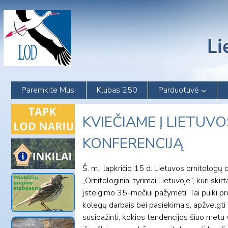
Skip
to
content
Paremkite Mus!
Klubas 250
Parduotuvė
KVIEČIAME Į LIETUV
KONFERENCIJĄ
Š. m. lapkričio 15 d. Lietuvos ornitologų 
„Ornitologiniai tyrimai Lietuvoje”, kuri sk
įsteigimo 35-mečiui pažymėti. Tai puiki pro
kolegų darbais bei pasiekimais, apžvelgti i
susipažinti, kokios tendencijos šiuo metu 