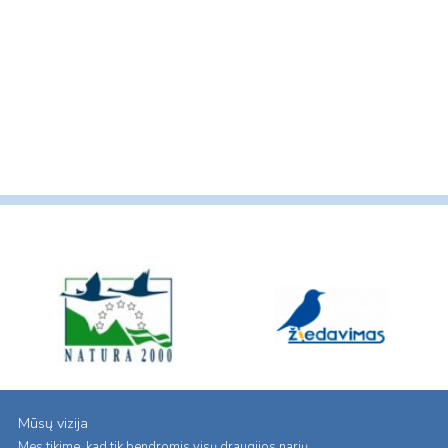
Mūsų vizija
Mes tikime, kad tik bendromis visų draugijos narių