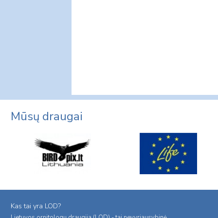
Mūsų draugai
Kas tai yra LOD?
Lietuvos ornitologu draugija (LOD) - tai nevyriausybinė