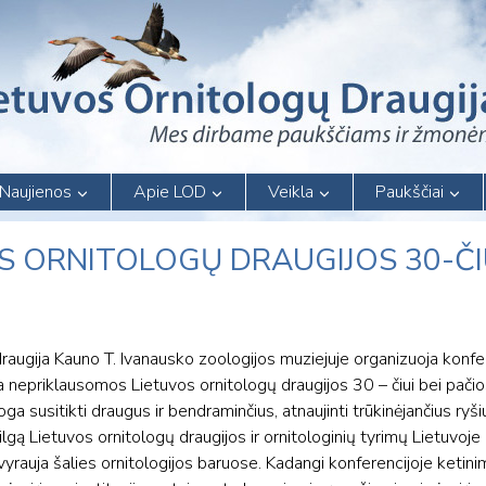
Naujienos
Apie LOD
Veikla
Paukščiai
OS ORNITOLOGŲ DRAUGIJOS 30-ČI
draugija Kauno T. Ivanausko zoologijos muziejuje organizuoja konfe
irta nepriklausomos Lietuvos ornitologų draugijos 30 – čiui bei pači
ga susitikti draugus ir bendraminčius, atnaujinti trūkinėjančius ryš
lgą Lietuvos ornitologų draugijos ir ornitologinių tyrimų Lietuvoje 
vyrauja šalies ornitologijos baruose. Kadangi konferencijoje ketini