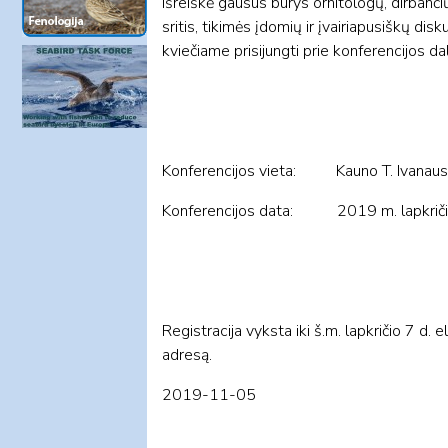
išreiškė gausus būrys ornitologų, dirbančių
sritis, tikimės įdomių ir įvairiapusiškų dis
kviečiame prisijungti prie konferencijos da
Konferencijos vieta: Kauno T. Ivanausko 
Konferencijos data: 2019 m. lapkričio
Registracija vyksta iki š.m. lapkričio 7 d. e
adresą.
2019-11-05