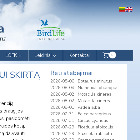
LOFK
Leidiniai
Kontaktai
0
Reti stebėjimai
UI SKIRTĄ
2026-08-06
Botaurus minutus
2026-08-04
Numenius phaeopus
2026-08-02
Motacilla cinerea
2026-08-02
Motacilla cinerea
renciją
2026-08-01
Ardea alba
os draugijos
2026-07-31
Falco peregrinus
ius, pasidomėti
2026-07-31
Circus cyaneus
raidos kelią,
2026-07-29
Ficedula albicollis
mą dalyvauti
2026-07-29
Saxicola rubicola