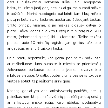
garsūs ir išskirtiniai kiekvienai rūšiai. Jeigu abejojama
balsu, triukšmaujantį genį nesunkiai galima surasti miške
ir apžiūrėti. Norint nuodugniai patikrinti tam tikrą miško
plotą reikėtu atlikti taškines apskaitas išdėliojant taškus
tinklo principu visame, o jei miškas didelis- dalyje jo
ploto. Taškai vienas nuo kito turėtų būti nutolę nuo 500
metrų (rekomenduojama), iki 1 kilometro. Taške reikėtu
praleisti apie 10 minučių registruojant genius taškuose
ar girdėtus einant iš taško į tašką.
Beje, reiktų nepamiršti, kad geniai peri ne tik miškuose
ar miškeliuose. Juos surasite ir miesto ar priemiesčių
želdynuose, parkuose, paupiuose, įvairiose dvarvietėse
ir kitose vietose. O galbūt būtent jums pasiseks tokiose
vietose aptikti taip ieškomą sirinį genį.
Kadangi geniai yra vieni ankstyvesnių paukščių per jų
paieškas nereiktu pamiršti vištinių paukščių ar kitų sėslių
ar ankstyvų miško rūšių, kaip uldukų, juodagalvių