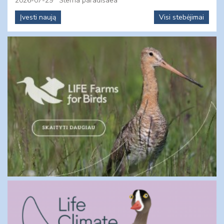
2026-07-29
Sterna paradisaea
Įvesti naują
Visi stebėjimai