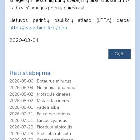
sniegenų ir riešutinių kurių stebėjimų labai trūksta LPPA.
Tad kviečiame jus į genių paieškas!
Lietuvos perinčių paukščių atlaso (LPPA) darbai:
https://www.birdlife.lt/lppa
2020-03-04
Reti stebėjimai
2026-08-06
Botaurus minutus
2026-08-04
Numenius phaeopus
2026-08-02
Motacilla cinerea
2026-08-02
Motacilla cinerea
2026-08-01
Ardea alba
2026-07-31
Falco peregrinus
2026-07-31
Circus cyaneus
2026-07-29
Ficedula albicollis
2026-07-29
Saxicola rubicola