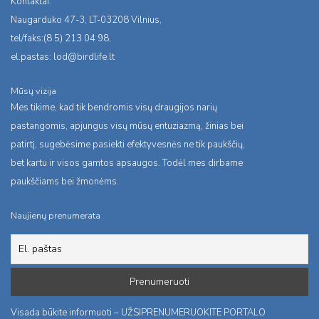
Kontaktai:
Naugarduko 47-3, LT-03208 Vilnius,
tel/faks:(8 5) 213 04 98,
el.pastas:
lod@birdlife.lt
Mūsų vizija
Mes tikime, kad tik bendromis visų draugijos narių
pastangomis, apjungus visų mūsų entuziazmą, žinias bei
patirtį, sugebėsime pasiekti efektyvesnės ne tik paukščių,
bet kartu ir visos gamtos apsaugos. Todėl mes dirbame
paukščiams bei žmonėms.
Naujienų prenumerata
Visada būkite informuoti – UŽSIPRENUMERUOKITE PORTALO