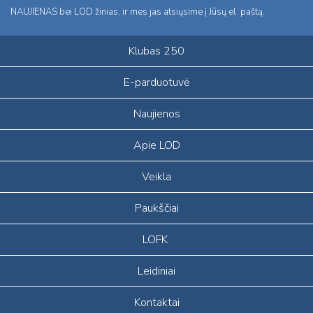
NAUJIENAS bei LOD žinias, ir mes jas atsiųsime į Jūsų el. paštą.
Klubas 250
E-parduotuvė
Naujienos
Apie LOD
Veikla
Paukščiai
LOFK
Leidiniai
Kontaktai