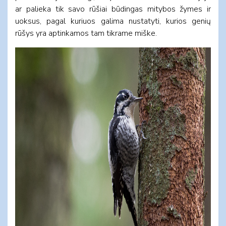
ar palieka tik savo rūšiai būdingas mitybos žymes ir
uoksus, pagal kuriuos galima nustatyti, kurios genių
rūšys yra aptinkamos tam tikrame miške.