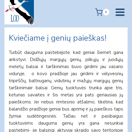
Skip
to
0
content
Kviečiame į genių paieškas!
Turbūt dauguma pastebėjote, kad geniai šiemet gana
ankstyvi. Didžiųjų margųjų genių, pilkųjų ir juodųjų
meletų balsai ir tarškinimas buvo girdimi jau vasario
viduryje, o kovo pradžioje jau girdimi ir vėlyvesnių
tripirščių, baltnugarių, vidutinių ir mažųjų margųjų genių
tarškinimaiir balsai. Genių tuoktuvės trunka apie tris,
keturias savaites ir šis metas yra pats geriausias jų
paieškoms. Jei nebus rimtesnio atšalimo, tikėtina, kad
balandžio pradžioje geniai bus aprimę ir jų paieškos taps
žymiai sudėtingesnės. Tačiau net ir pasibaigus
tuoktuvėms dauguma genių yra gana nesunkiai
pastebimi- jie balsingi, aktyviai skraido savo teritorijoje