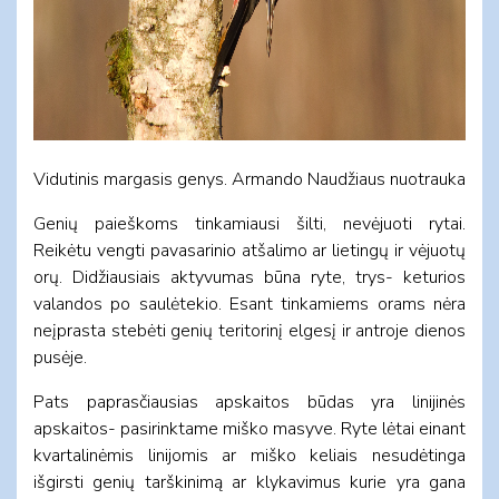
Vidutinis margasis genys. Armando Naudžiaus nuotrauka
Genių paieškoms tinkamiausi šilti, nevėjuoti rytai.
Reikėtu vengti pavasarinio atšalimo ar lietingų ir vėjuotų
orų. Didžiausiais aktyvumas būna ryte, trys- keturios
valandos po saulėtekio. Esant tinkamiems orams nėra
neįprasta stebėti genių teritorinį elgesį ir antroje dienos
pusėje.
Pats paprasčiausias apskaitos būdas yra linijinės
apskaitos- pasirinktame miško masyve. Ryte lėtai einant
kvartalinėmis linijomis ar miško keliais nesudėtinga
išgirsti genių tarškinimą ar klykavimus kurie yra gana