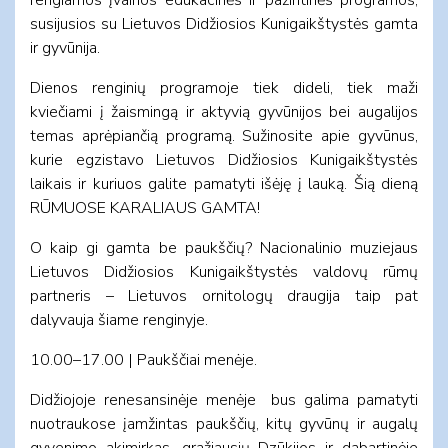
susijusios su Lietuvos Didžiosios Kunigaikštystės gamta
ir gyvūnija.
Dienos renginių programoje tiek dideli, tiek maži
kviečiami į žaismingą ir aktyvią gyvūnijos bei augalijos
temas aprėpiančią programą. Sužinosite apie gyvūnus,
kurie egzistavo Lietuvos Didžiosios Kunigaikštystės
laikais ir kuriuos galite pamatyti išėję į lauką. Šią dieną
RŪMUOSE KARALIAUS GAMTA!
O kaip gi gamta be paukščių? Nacionalinio muziejaus
Lietuvos Didžiosios Kunigaikštystės valdovų rūmų
partneris – Lietuvos ornitologų draugija taip pat
dalyvauja šiame renginyje.
10.00–17.00 | Paukščiai menėje.
Didžiojoje renesansinėje menėje bus galima pamatyti
nuotraukose įamžintas paukščių, kitų gyvūnų ir augalų
gyvenimo akimirkas, gražiausių Dzūkijos ir dabartinėje