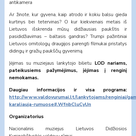
antikamera
Ar žinote, kur gyvena, kaip atrodo ir kokiu balsu gieda
kurtinys bei tetervinas? O kur kiekvienais metais iš
Lietuvos išskrenda mūsų didžiausias paukštis ir
pasididžiavimas – baltasis gandras? Trumpi pažintiniai
Lietuvos ornitologų draugijos parengti filmukai pristatys
didingų ir gražių paukščių gyvenimą.
Įėjimas su muziejaus lankytojo bilietu.
LOD nariams,
pateikusiems pažymėjimus, įėjimas į renginį
nemokamas.
Daugiau informacijos ir visa programa:
http://www.valdovurumai.lt/lankytojams/renginiai/ga
karaliauja-rumuose#.WfnbCluCyUn
Organizatorius
Nacionalinis muziejus Lietuvos Didžiosios
Kunigaikštystės valdovų rūmai