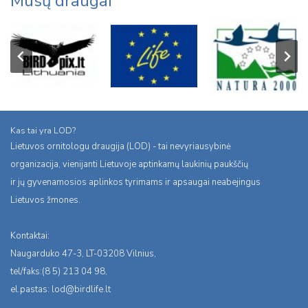
Mūsų draugai
Kas tai yra LOD?
Lietuvos ornitologu draugija (LOD) - tai nevyriausybinė
organizacija, vienijanti Lietuvoje aptinkamų laukinių paukščių
ir jų gyvenamosios aplinkos tyrimams ir apsaugai neabejingus
Lietuvos žmones.
Kontaktai:
Naugarduko 47-3, LT-03208 Vilnius,
tel/faks:(8 5) 213 04 98,
el.pastas:
lod@birdlife.lt