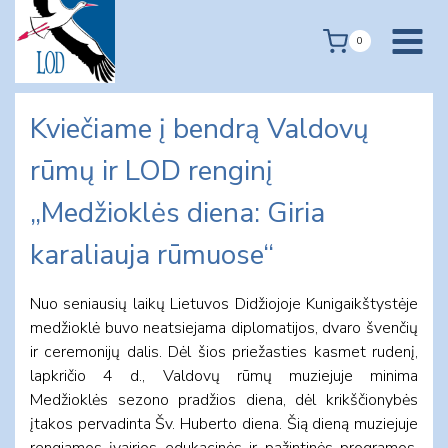
Skip
to
0
content
Kviečiame į bendrą Valdovų
rūmų ir LOD renginį
„Medžioklės diena: Giria
karaliauja rūmuose“
Nuo seniausių laikų Lietuvos Didžiojoje Kunigaikštystėje
medžioklė buvo neatsiejama diplomatijos, dvaro švenčių
ir ceremonijų dalis. Dėl šios priežasties kasmet rudenį,
lapkričio 4 d., Valdovų rūmų muziejuje minima
Medžioklės sezono pradžios diena, dėl krikščionybės
įtakos pervadinta Šv. Huberto diena. Šią dieną muziejuje
rengiamos įvairios edukacinės ir pažintinės programos,