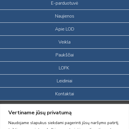
E-parduotuvė
Naujienos
Apie LOD
Veikla
Paukščiai
LOFK
Leidiniai
Kontaktai
Portalas sukurtas įgyvendinant Lietuvos Respublikos, Europos
Vertiname jūsų privatumą
ekonominės erdvės ir Norvegijos finansinių mechanizmų iš dalies
finansuojamą paprojektį
Naudojame slapukus siekdami pagerinti jūsų naršymo patirtį,
„LOD visuomeninės /gamtosauginės veiklos sustiprinimas ir įvaizdžio