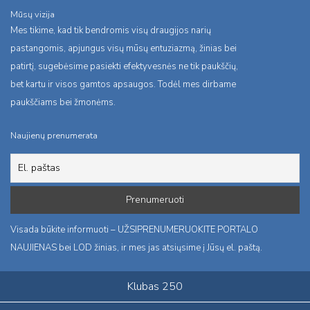
Mūsų vizija
Mes tikime, kad tik bendromis visų draugijos narių
pastangomis, apjungus visų mūsų entuziazmą, žinias bei
patirtį, sugebėsime pasiekti efektyvesnės ne tik paukščių,
bet kartu ir visos gamtos apsaugos. Todėl mes dirbame
paukščiams bei žmonėms.
Naujienų prenumerata
Visada būkite informuoti – UŽSIPRENUMERUOKITE PORTALO
NAUJIENAS bei LOD žinias, ir mes jas atsiųsime į Jūsų el. paštą.
Klubas 250