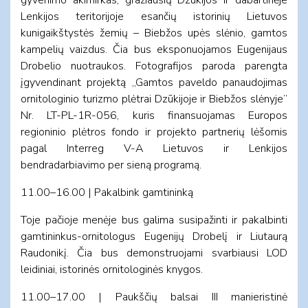
Lenkijos teritorijoje esančių istorinių Lietuvos
kunigaikštystės žemių – Biebžos upės slėnio, gamtos
kampelių vaizdus. Čia bus eksponuojamos Eugenijaus
Drobelio nuotraukos. Fotografijos paroda parengta
įgyvendinant projektą „Gamtos paveldo panaudojimas
ornitologinio turizmo plėtrai Dzūkijoje ir Biebžos slėnyje”
Nr. LT-PL-1R-056, kuris finansuojamas Europos
regioninio plėtros fondo ir projekto partnerių lėšomis
pagal Interreg V-A Lietuvos ir Lenkijos
bendradarbiavimo per sieną programą.
11.00–16.00 | Pakalbink gamtininką
Toje pačioje menėje bus galima susipažinti ir pakalbinti
gamtininkus-ornitologus Eugenijų Drobelį ir Liutaurą
Raudonikį. Čia bus demonstruojami svarbiausi LOD
leidiniai, istorinės ornitologinės knygos.
11.00–17.00 | Paukščių balsai III manieristinė