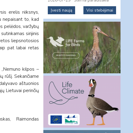
2026-07-29
Sterna paradisaea
Įvesti naują
Visi stebėjimai
sis erelis rėksnys,
au nepaisant to, kad
inės pelėdos, varžybų
sutinkamas sirijinis
retos liepsnotosios
aip pat labai retas
 „Nemuno kilpos –
ių rūšį. Sekančiame
dalyvavo aštuonios
ų Lietuvai perinčių
žauskas, Raimondas