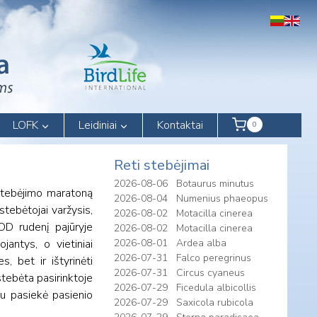
LOFK
Leidiniai
Kontaktai
0
Reti stebėjimai
2026-08-06
Botaurus minutus
stebėjimo maratoną
2026-08-04
Numenius phaeopus
stebėtojai varžysis,
2026-08-02
Motacilla cinerea
OD rudenį pajūryje
2026-08-02
Motacilla cinerea
jantys, o vietiniai
2026-08-01
Ardea alba
2026-07-31
Falco peregrinus
, bet ir ištyrinėti
2026-07-31
Circus cyaneus
stebėta pasirinktoje
2026-07-29
Ficedula albicollis
au pasiekė pasienio
2026-07-29
Saxicola rubicola