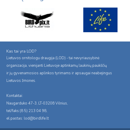
Kas tai yra LOD?
Lietuvos ornitologu draugija (LOD) - tai nevyriausybinė
organizacija, vienijanti Lietuvoje aptinkamų laukinių paukščių
ir jų gyvenamosios aplinkos tyrimams ir apsaugai neabejingus
Lietuvos žmones.
Kontaktai:
Naugarduko 47-3, LT-03208 Vilnius,
tel/faks:(8 5) 213 04 98,
el.pastas:
lod@birdlife.lt