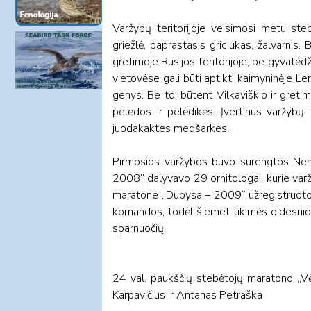
Varžybų teritorijoje veisimosi metu steb
griežlė, paprastasis griciukas, žalvarnis
gretimoje Rusijos teritorijoje, be gyvatėdžio
vietovėse gali būti aptikti kaimyninėje Len
genys. Be to, būtent Vilkaviškio ir greti
pelėdos ir pelėdikės. Įvertinus varžybų t
juodakaktes medšarkes.
Pirmosios varžybos buvo surengtos Ne
2008” dalyvavo 29 ornitologai, kurie var
maratone „Dubysa – 2009“ užregistruoto
komandos, todėl šiemet tikimės didesnio s
sparnuočių.
24 val. paukščių stebėtojų maratono „V
Karpavičius ir Antanas Petraška