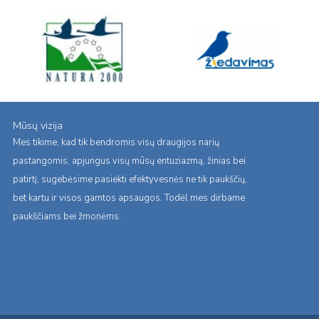
Mūsų vizija
Mes tikime, kad tik bendromis visų draugijos narių
pastangomis, apjungus visų mūsų entuziazmą, žinias bei
patirtį, sugebėsime pasiekti efektyvesnės ne tik paukščių,
bet kartu ir visos gamtos apsaugos. Todėl mes dirbame
paukščiams bei žmonėms.