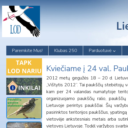
Skip
to
content
Paremkite Mus!
Klubas 250
Parduotuvė
Kviečiame į 24 val. Pa
2012 metų gegužės 18 – 20 d. Lietuvos
„Vištytis 2012”. Tai paukščių stebėtojų v
kam per 24 valandas numatytoje teritor
organizuojamo paukščių ralio, paukščių 
Lietuvoje perintys paukščiai. Šių varžyb
pasirinktos teritorijos paukščius, ypating
vietovėje ankstesniais metais arba sutin
vietoves Lietuvoje. Todėl varžybos svarbi