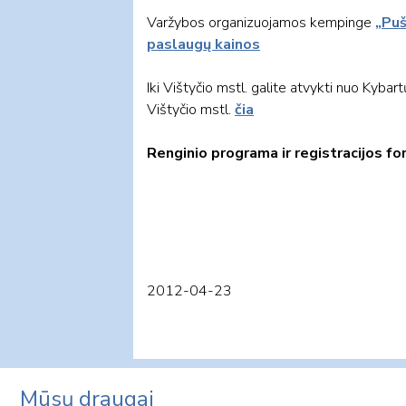
Varžybos organizuojamos kempinge
„Puš
paslaugų kainos
Iki Vištyčio mstl. galite atvykti nuo Kybar
Vištyčio mstl.
čia
Renginio programa ir registracijos f
2012-04-23
Mūsų draugai