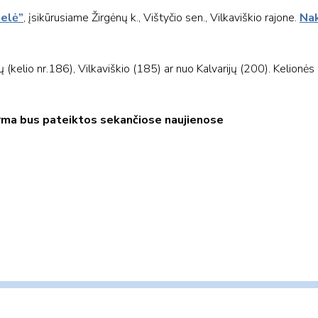
elė”
, įsikūrusiame Žirgėnų k., Vištyčio sen., Vilkaviškio rajone.
Nak
tų (kelio nr.186), Vilkaviškio (185) ar nuo Kalvarijų (200). Kelionė
orma bus pateiktos sekančiose naujienose