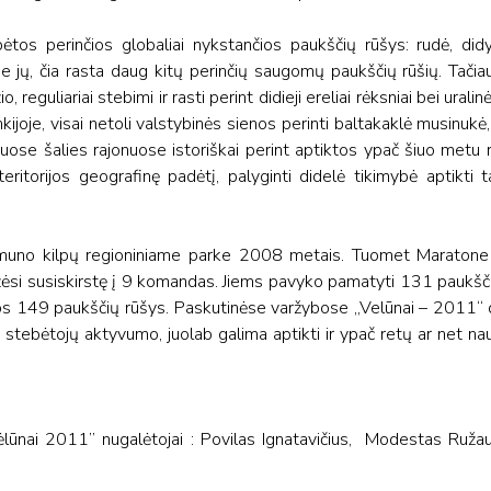
ėtos perinčios globaliai nykstančios paukščių rūšys: rudė, didy
. Be jų, čia rasta daug kitų perinčių saugomų paukščių rūšių. Tači
, reguliariai stebimi ir rasti perint didieji ereliai rėksniai bei ural
kijoje, visai netoli valstybinės sienos perinti baltakaklė musinukė, 
muose šalies rajonuose istoriškai perint aptiktos ypač šiuo metu 
eritorijos geografinę padėtį, palyginti didelė tikimybė aptikti t
muno kilpų regioniniame parke 2008 metais. Tuomet Maratone
žėsi susiskirstę į 9 komandas. Jiems pavyko pamatyti 131 paukšč
s 149 paukščių rūšys. Paskutinėse varžybose „Velūnai – 2011“ 
tebėtojų aktyvumo, juolab galima aptikti ir ypač retų ar net nauj
ėlūnai 2011” nugalėtojai : Povilas Ignatavičius, Modestas Ru