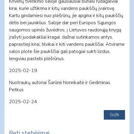
Krivėnų tvenkinio saloje gausiausiai buriasi rudagalviai
kirai, kurie užtikrina ir kitų vandens paukščių įvairovę.
Kartu gindamiesi nuo plėšrūnų, jie apgina ir kitų paukščių
dėtis bei jauniklius. Saloje dar peri Europos Sąjungos
saugomos upinės žuvėdros, į Lietuvos raudonąją knygą
įrašyti juodakakliai kragai, dažnai sutinkamos antys,
paprastieji kirai, tilvikai ir kiti vandens paukščiai. Atvirame
salos plote šie paukščiai gali patogiai sukti lizdus,
lengviau pastebi plėšrūnus.
2025-02-19
Nuotraukų autoriai Šarūnė Noreikaitė ir Gediminas
Petkus
2025-02-24
Reti stebėjimai