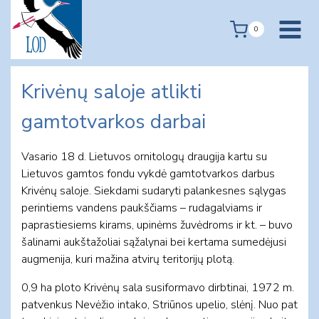
Skip
to
0
content
Krivėnų saloje atlikti
gamtotvarkos darbai
Vasario 18 d. Lietuvos ornitologų draugija kartu su
Lietuvos gamtos fondu vykdė gamtotvarkos darbus
Krivėnų saloje. Siekdami sudaryti palankesnes sąlygas
perintiems vandens paukščiams – rudagalviams ir
paprastiesiems kirams, upinėms žuvėdroms ir kt. – buvo
šalinami aukštažoliai sąžalynai bei kertama sumedėjusi
augmenija, kuri mažina atvirų teritorijų plotą.
0,9 ha ploto Krivėnų sala susiformavo dirbtinai, 1972 m.
patvenkus Nevėžio intako, Striūnos upelio, slėnį. Nuo pat