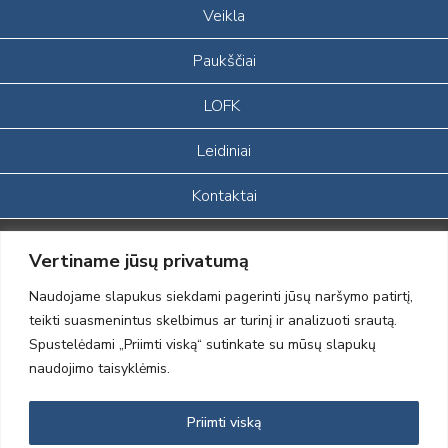
Veikla
Paukščiai
LOFK
Leidiniai
Kontaktai
Portalas sukurtas įgyvendinant Lietuvos Respublikos, Europos
Vertiname jūsų privatumą
ekonominės erdvės ir Norvegijos finansinių mechanizmų iš dalies
finansuojamą paprojektį
Naudojame slapukus siekdami pagerinti jūsų naršymo patirtį,
„LOD visuomeninės /gamtosauginės veiklos sustiprinimas ir įvaizdžio
teikti suasmenintus skelbimus ar turinį ir analizuoti srautą.
formavimas įtraukiant visuomenę į aplinkosauginių tyrimų veiklą“
Spustelėdami „Priimti viską“ sutinkate su mūsų slapukų
(paprojekčio
įgyvendinimo sutarties numeris 2004-LT0008-NVO-1EEE/NOR-02-
naudojimo taisyklėmis.
059)
Priimti viską
2012 © Lietuvos Ornitologų Draugija © 2014, Visos teisės saugomos