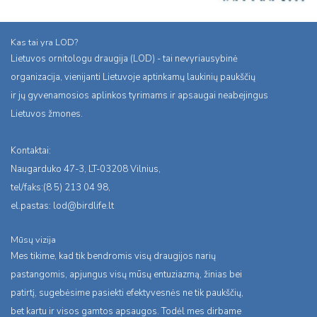
Kas tai yra LOD?
Lietuvos ornitologu draugija (LOD) - tai nevyriausybinė
organizacija, vienijanti Lietuvoje aptinkamų laukinių paukščių
ir jų gyvenamosios aplinkos tyrimams ir apsaugai neabejingus
Lietuvos žmones.
Kontaktai:
Naugarduko 47-3, LT-03208 Vilnius,
tel/faks:(8 5) 213 04 98,
el.pastas:
lod@birdlife.lt
Mūsų vizija
Mes tikime, kad tik bendromis visų draugijos narių
pastangomis, apjungus visų mūsų entuziazmą, žinias bei
patirtį, sugebėsime pasiekti efektyvesnės ne tik paukščių,
bet kartu ir visos gamtos apsaugos. Todėl mes dirbame