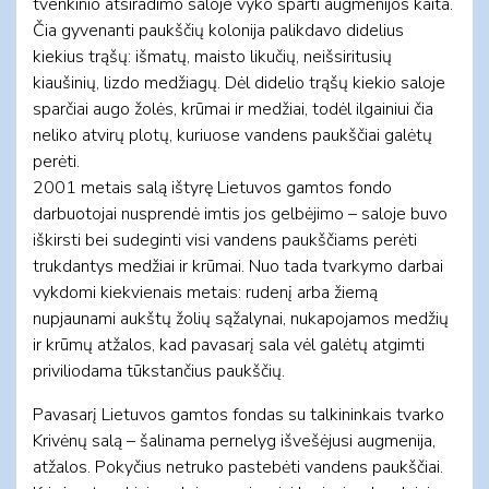
tvenkinio atsiradimo saloje vyko sparti augmenijos kaita.
Čia gyvenanti paukščių kolonija palikdavo didelius
kiekius trąšų: išmatų, maisto likučių, neišsiritusių
kiaušinių, lizdo medžiagų. Dėl didelio trąšų kiekio saloje
sparčiai augo žolės, krūmai ir medžiai, todėl ilgainiui čia
neliko atvirų plotų, kuriuose vandens paukščiai galėtų
perėti.
2001 metais salą ištyrę Lietuvos gamtos fondo
darbuotojai nusprendė imtis jos gelbėjimo – saloje buvo
iškirsti bei sudeginti visi vandens paukščiams perėti
trukdantys medžiai ir krūmai. Nuo tada tvarkymo darbai
vykdomi kiekvienais metais: rudenį arba žiemą
nupjaunami aukštų žolių sąžalynai, nukapojamos medžių
ir krūmų atžalos, kad pavasarį sala vėl galėtų atgimti
priviliodama tūkstančius paukščių.
Pavasarį Lietuvos gamtos fondas su talkininkais tvarko
Krivėnų salą – šalinama pernelyg išvešėjusi augmenija,
atžalos. Pokyčius netruko pastebėti vandens paukščiai.