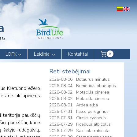
LOFK
Leidiniai
Kontaktai
0
Reti stebėjimai
2026-08-06
Botaurus minutus
2026-08-04
Numenius phaeopus
rbus Kretuono ežero
2026-08-02
Motacilla cinerea
tes ne tik upinėms
2026-08-02
Motacilla cinerea
2026-08-01
Ardea alba
2026-07-31
Falco peregrinus
 teritorija paukščių
2026-07-31
Circus cyaneus
ių paukščiai, kurie
2026-07-29
Ficedula albicollis
ų šalyje rudagalvių,
2026-07-29
Saxicola rubicola