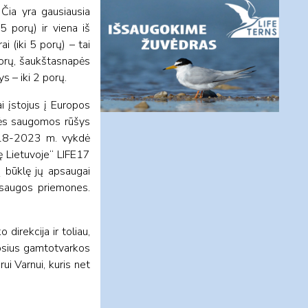
Čia yra gausiausia
5 porų) ir viena iš
ai (iki 5 porų) – tai
0 porų, šaukštasnapės
s – iki 2 porų.
i įstojus į Europos
inės saugomos rūšys
 2018-2023 m. vykdė
ę Lietuvoje“ LIFE17
ų būklę jų apsaugai
apsaugos priemones.
direkcija ir toliau,
muosius gamtotvarkos
i Varnui, kuris net