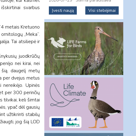
Lietuvoje, kur kasmet
2026-07-29
Sterna paradisaea
išskirtinai svarbus
Įvesti naują
Visi stebėjimai
974 metais Kretuono
a ornitologų „Meka“.
ija. Tai atsiliepė ir
šnykusių juodkrūčių
erėjo nei kirai, nei
i šią, daugelį metų
ja per dvejus metus
i nereikėjo. Upinės
net per 300 perinčių
ilvikai, keli šimtai
nės, ypač dėl gausių
t užtikrinti stabilų
džiaugti, jog šią LOD