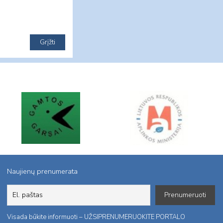
Naujienų prenumerata
Visada būkite informuoti – UŽSIPRENUMERUOKITE PORTALO