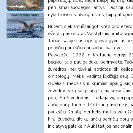
paprastųjų, sidabrinių ir kaspijinių kirų, 
peri smailiauodegės antys. Didžioji sala
nykstančioms tilvikų rūšims, taip pat up
Būtent, siekiant išsaugoti Kretuono ežer
ežeras paskelbtas Valstybiniu ornitologini
Tačiau, saloje nustojus ganyti gyvulius bei 
perinčių paukščių gausai bei įvairovei.
Pavyzdžiui, 1982 m. Kretuone perėjo 216
bėgikų, taip pat gaidukų perimvietė. Tači
žuvėdros, nei tilvikai, aptiktos tik kel
ornitologų „Meka“ vadintą Didžiąją salą
dideliais medžiais ir krūmais apaugusioj
žuvėdros vėl į salą sugrįžo jau sekančiai
porų. Su žuvėdromis ir rudagalvių bei papr
ančių porų. Tuomet LOD sau prisiėmė įsipar
paukščių išmatų, per kelis metus vėl užžel
kirų, žuvėdrų, tilvikų, ančių perinčių porų
iniciatyvą palaikė ir Aukštaitijos nacionali