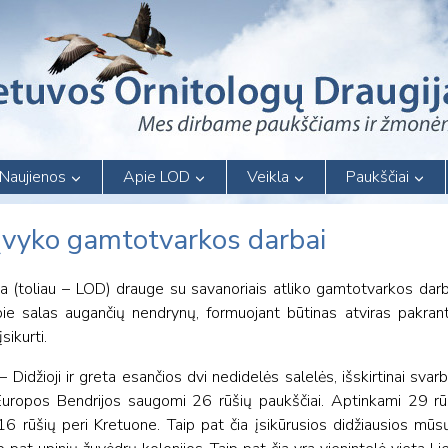
Naujienos
Apie LOD
Veikla
Paukščiai
 įvyko gamtotvarkos darbai
ja (toliau – LOD) drauge su savanoriais atliko gamtotvarkos da
ie salas augančių nendrynų, formuojant būtinas atviras pakran
sikurti.
 Didžioji ir greta esančios dvi nedidelės salelės, išskirtinai svarbi
Europos Bendrijos saugomi 26 rūšių paukščiai. Aptinkami 29 rūš
 16 rūšių peri Kretuone. Taip pat čia įsikūrusios didžiausios mūs