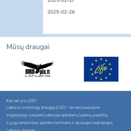
2025-02-27
2025-02-26
Mūsų draugai
Kas tai yra LOD?
Lietuvos ornitologu draugija (LOD) - tai nevyriausybinė
organizacija, vienijanti Lietuvoje aptinkamų laukinių paukščių
ir jų gyvenamosios aplinkos tyrimams ir apsaugai neabejingus
Lietuvos žmones.