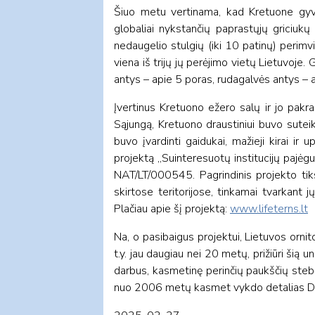
Šiuo metu vertinama, kad Kretuone gyve
globaliai nykstančių paprastųjų griciukų
nedaugelio stulgių (iki 10 patinų) perimvieč
viena iš trijų jų perėjimo vietų Lietuvoje. 
antys – apie 5 poras, rudagalvės antys – 
Įvertinus Kretuono ežero salų ir jo pak
Sąjungą, Kretuono draustiniui buvo sutei
buvo įvardinti gaidukai, mažieji kirai i
projektą „Suinteresuotų institucijų pajė
NAT/LT/000545. Pagrindinis projekto tiks
skirtose teritorijose, tinkamai tvarkant
Plačiau apie šį projektą:
www.lifeterns.lt
Na, o pasibaigus projektui, Lietuvos ornito
t.y. jau daugiau nei 20 metų, prižiūri ši
darbus, kasmetinę perinčių paukščių steb
nuo 2006 metų kasmet vykdo detalias Didž