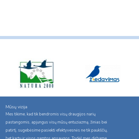
Mūsų vizija
Mes tikime, kad tik bendromis visų draugijos narių
pastangomis, apjungus visų mūsų entuziazmą, žinias bei
patirtį, sugebėsime pasiekti efektyvesnės ne tik paukščių,
bet kartu ir visos gamtos apsaugos. Todėl mes dirbame