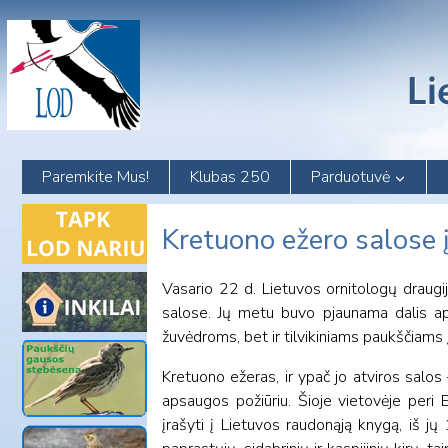
Skip
to
content
Paremkite Mus!
Klubas 250
Parduotuvė
Kretuono ežero salose
Vasario 22 d. Lietuvos ornitologų draugi
salose. Jų metu buvo pjaunama dalis ap
žuvėdroms, bet ir tilvikiniams paukščiams į
Kretuono ežeras, ir ypač jo atviros salos –
apsaugos požiūriu. Šioje vietovėje peri 
įrašyti į Lietuvos raudonąją knygą, iš jų