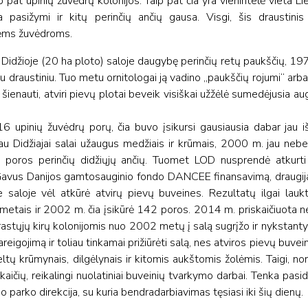
taip pat upinių žuvėdrų kolonijos. Taip pat čia yra vienintelė vieta 
 pasižymi ir kitų perinčių ančių gausa. Visgi, šis draustinis 
inėms žuvėdroms.
o Didžioje (20 ha ploto) saloje daugybę perinčių retų paukščių, 1
u draustiniu. Tuo metu ornitologai ją vadino „paukščių rojumi“ arb
šienauti, atviri pievų plotai beveik visiškai užžėlė sumedėjusia augal
 upinių žuvėdrų porų, čia buvo įsikursi gausiausia dabar jau i
au Didžiajai salai užaugus medžiais ir krūmais, 2000 m. jau nebep
ios poros perinčių didžiųjų ančių. Tuomet LOD nusprendė atkurt
. Gavus Danijos gamtosauginio fondo DANCEE finansavimą, draugi
e saloje vėl atkūrė atvirų pievų buveines. Rezultatų ilgai laukt
s metais ir 2002 m. čia įsikūrė 142 poros. 2014 m. priskaičiuota 
astųjų kirų kolonijomis nuo 2002 metų į salą sugrįžo ir nykstantys t
eigojimą ir toliau tinkamai prižiūrėti salą, nes atviros pievų buvei
tų krūmynais, dilgėlynais ir kitomis aukštomis žolėmis. Taigi, norin
 skaičių, reikalingi nuolatiniai buveinių tvarkymo darbai. Tenka pasi
nio parko direkcija, su kuria bendradarbiavimas tęsiasi iki šių dienų.