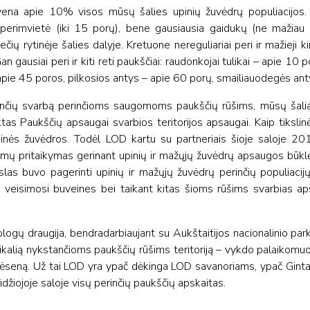
na apie 10% visos mūsų šalies upinių žuvėdrų populiacijos. 
 perimvietė (iki 15 porų), bene gausiausia gaidukų (ne mažiau 
ių rytinėje šalies dalyje. Kretuone nereguliariai peri ir mažieji kir
Gan gausiai peri ir kiti reti paukščiai: raudonkojai tulikai – apie 1
apie 45 poros, pilkosios antys – apie 60 porų, smailiauodegės anty
rančių svarbą perinčioms saugomoms paukščių rūšims, mūsų šalia
ktas Paukščių apsaugai svarbios teritorijos apsaugai. Kaip tiksl
r upinės žuvėdros. Todėl LOD kartu su partneriais šioje saloje
gumų pritaikymas gerinant upinių ir mažųjų žuvėdrų apsaugos būkl
las buvo pagerinti upinių ir mažųjų žuvėdrų perinčių populiacij
 jų veisimosi buveines bei taikant kitas šioms rūšims svarbias 
logų draugija, bendradarbiaujant su Aukštaitijos nacionalinio parko 
ą unikalią nykstančioms paukščių rūšims teritoriją – vykdo palaiko
ėseną. Už tai LOD yra ypač dėkinga LOD savanoriams, ypač Gintaru
iojoje saloje visų perinčių paukščių apskaitas.