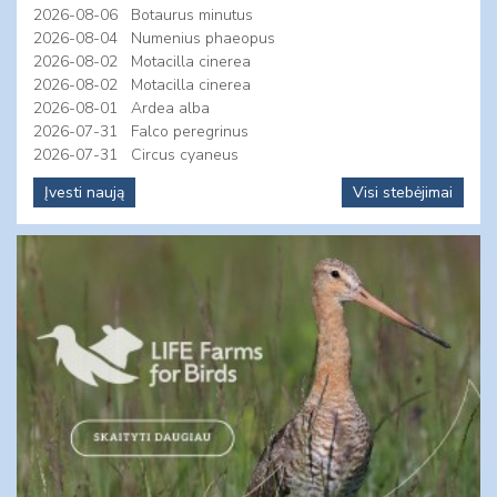
2026-08-06
Botaurus minutus
2026-08-04
Numenius phaeopus
2026-08-02
Motacilla cinerea
2026-08-02
Motacilla cinerea
2026-08-01
Ardea alba
2026-07-31
Falco peregrinus
2026-07-31
Circus cyaneus
Įvesti naują
Visi stebėjimai