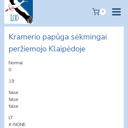
Skip
to
0
content
Kramerio papūga sėkmingai
peržiemojo Klaipėdoje
Normal
0
19
false
false
false
LT
X-NONE