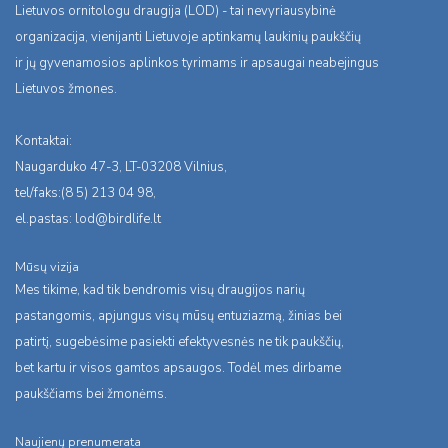
Lietuvos ornitologu draugija (LOD) - tai nevyriausybinė
organizacija, vienijanti Lietuvoje aptinkamų laukinių paukščių
ir jų gyvenamosios aplinkos tyrimams ir apsaugai neabejingus
Lietuvos žmones.
Kontaktai:
Naugarduko 47-3, LT-03208 Vilnius,
tel/faks:(8 5) 213 04 98,
el.pastas:
lod@birdlife.lt
Mūsų vizija
Mes tikime, kad tik bendromis visų draugijos narių
pastangomis, apjungus visų mūsų entuziazmą, žinias bei
patirtį, sugebėsime pasiekti efektyvesnės ne tik paukščių,
bet kartu ir visos gamtos apsaugos. Todėl mes dirbame
paukščiams bei žmonėms.
Naujienų prenumerata