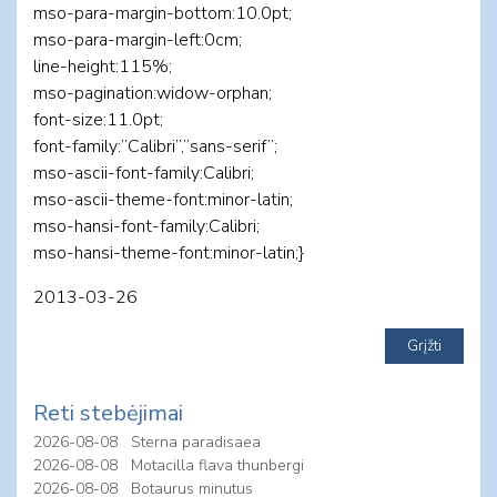
mso-para-margin-bottom:10.0pt;
mso-para-margin-left:0cm;
line-height:115%;
mso-pagination:widow-orphan;
font-size:11.0pt;
font-family:”Calibri”,”sans-serif”;
mso-ascii-font-family:Calibri;
mso-ascii-theme-font:minor-latin;
mso-hansi-font-family:Calibri;
mso-hansi-theme-font:minor-latin;}
2013-03-26
Reti stebėjimai
2026-08-08
Sterna paradisaea
2026-08-08
Motacilla flava thunbergi
2026-08-08
Botaurus minutus