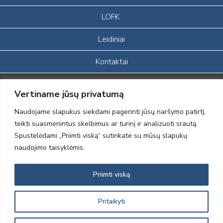
LOFK
Leidiniai
Kontaktai
Portalas sukurtas įgyvendinant Lietuvos Respublikos, Europos
Vertiname jūsų privatumą
ekonominės erdvės ir Norvegijos finansinių mechanizmų iš dalies
finansuojamą paprojektį
Naudojame slapukus siekdami pagerinti jūsų naršymo patirtį,
„LOD visuomeninės /gamtosauginės veiklos sustiprinimas ir įvaizdžio
teikti suasmenintus skelbimus ar turinį ir analizuoti srautą.
formavimas įtraukiant visuomenę į aplinkosauginių tyrimų veiklą“
Spustelėdami „Priimti viską“ sutinkate su mūsų slapukų
(paprojekčio
įgyvendinimo sutarties numeris 2004-LT0008-NVO-1EEE/NOR-02-
naudojimo taisyklėmis.
059)
Priimti viską
2012 © Lietuvos Ornitologų Draugija © 2014, Visos teisės saugomos
Pritaikyti