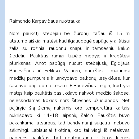
Raimondo Karpavičiaus nuotrauka
Nors paukštį stebėjau be žiūronų, tačiau iš 15 m
atstumo aiškiai matėsi, kad ilgauodegė papūga yra ištisai
žalia su rožiniai raudonu snapu ir tamsesniu kaklo
žiedeliu. Paukštis ramiai tupėjo medyje ir krapštėsi
plunksnas. Anot papūgą nuolat stebėjusių Egidijaus
Bacevičiaus ir Felikso Vainoro, paukštis maitinosi
medžių pumpurais ir lankydavo balkonų lesyklėles, kur
rasdavo papildomo lesalo. E.Bacevičius teigia, kad yra
matęs kaip paukštis pasilikdavo nakvoti medžio šakose,
neieškodamas kokios nors šiltesnės užuolandos. Net
pajūryje šią žiemą naktimis oro temperatūra kartais
nukrisdavo iki 14-18 laipsnių šalčio. Paukštis buvo
pakankamai atsargus, tad bandymai jį sugauti nebuvo
sėkmingi. Labiausiai tikėtina, kad tai visgi iš nelaisvės
pabėgęs paukštis, bet neatmestina ir kitos kilmės