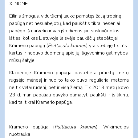
X-NONE
Eilinis žmogus, viduržiemį lauke pamatęs žalią tropinę
papūgą net nesuabejotų, kad paukštis tikrai neseniai
pabėgo iš narvelio ir vargšo dienos jau suskaičiuotos.
Išties, kol kas Lietuvoje laisvėje paukščių stebėtojai
Kramerio papūgą (
Psittacula krameri
) yra stebėję tik tris
kartus ir nebuvo duomenų apie jų išgyvenimo galimybes
mūsų šalyje.
Klaipėdoje Kramerio papūga pastebėta praeitų metų
rugsėjo mėnesį ir nuo to laiko buvo reguliariai matoma
ne tik vėlai rudenį, bet ir visą žiemą. Tik 2013 metų kovo
23 d. man pagaliau pavyko pamatyti paukštį ir įsitikinti,
kad tai tikrai Kramerio papūga.
Kramerio papūga (
Psittacula krameri
). Wikimedios
nuotrauka