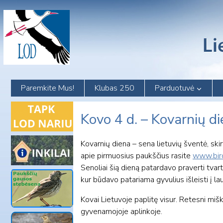
Skip
to
content
Paremkite Mus!
Klubas 250
Parduotuvė
Kovo 4 d. – Kovarnių di
Kovarnių diena – sena lietuvių šventė, ski
apie pirmuosius paukščius rasite
www.birdl
Senoliai šią dieną patardavo praverti tvartų
kur būdavo patariama gyvulius išleisti į la
Kovai Lietuvoje paplitę visur. Retesni miš
gyvenamojoje aplinkoje.