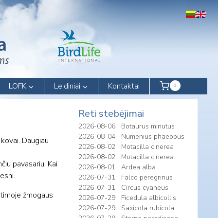
LOFK
Leidiniai
Kontaktai
0
Reti stebėjimai
2026-08-06
Botaurus minutus
2026-08-04
Numenius phaeopus
 kovai. Daugiau
2026-08-02
Motacilla cinerea
2026-08-02
Motacilla cinerea
nčiu pavasariu. Kai
2026-08-01
Ardea alba
esni.
2026-07-31
Falco peregrinus
2026-07-31
Circus cyaneus
 artimoje žmogaus
2026-07-29
Ficedula albicollis
2026-07-29
Saxicola rubicola