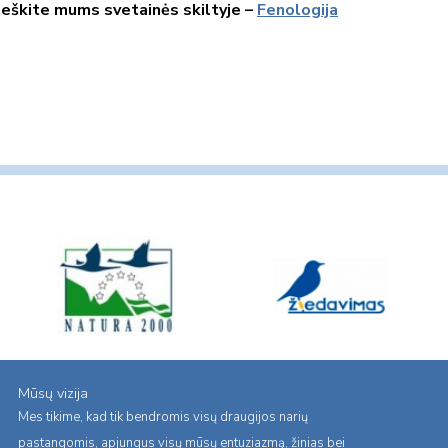
raneškite mums svetainės skiltyje –
Fenologija
Mūsų vizija
Mes tikime, kad tik bendromis visų draugijos narių
pastangomis, apjungus visų mūsų entuziazmą, žinias bei