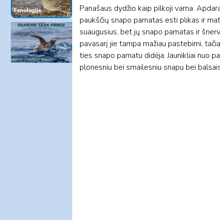
Panašaus dydžio kaip pilkoji varna. Apdar
paukščių snapo pamatas esti plikas ir mato
suaugusius, bet jų snapo pamatas ir šnervė
pavasarį jie tampa mažiau pastebimi, tači
ties snapo pamatu didėja. Jaunikliai nuo pa
plonesniu bei smailesniu snapu bei balsais