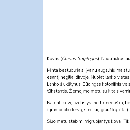
Kovas (
Corvus frugilegus
). Nuotraukos a
Minta bestuburiais, įvairiu augaliniu mais
esantį negiliai dirvoje. Nuolat lanko vieta
Lanko šiukšlynus. Būdingas kolonijinis veis
tūkstantis. Žiemojimo metu su kitais varni
Naikinti kovų lizdus yra ne tik neetiška, b
(grambuolių lervų, smulkių graužikų ir kt.)
Šiuo metu stebimi migruojantys kovai. Tikim