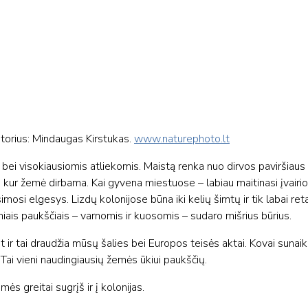
utorius: Mindaugas Kirstukas.
www.naturephoto.lt
tu bei visokiausiomis atliekomis. Maistą renka nuo dirvos paviršiaus
s, kur žemė dirbama. Kai gyvena miestuose – labiau maitinasi įvairi
imosi elgesys. Lizdų kolonijose būna iki kelių šimtų ir tik labai ret
niais paukščiais – varnomis ir kuosomis – sudaro mišrius būrius.
et ir tai draudžia mūsų šalies bei Europos teisės aktai. Kovai suna
. Tai vieni naudingiausių žemės ūkiui paukščių.
ės greitai sugrįš ir į kolonijas.