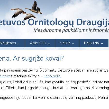
Naujienos
Apie LOD
Veikla
Paukščiai
ena. Ar sugrįžo kovai?
rta pavasariui pašlovinti. Šiuo metu Lietuvoje stebimi migruojantys
ife.lt
svetainės skiltyje –
Fenologija
 duris, įleisti vidun saulės, kad gyvuliai galėtų pasidžiaugti ateina
uką. Tikėta, kad jie greičiau augs, bus atsparesni ligoms, ištverming
kinguose rajonuose. Tai vieni iš dažniausių varninių paukščių. Peri