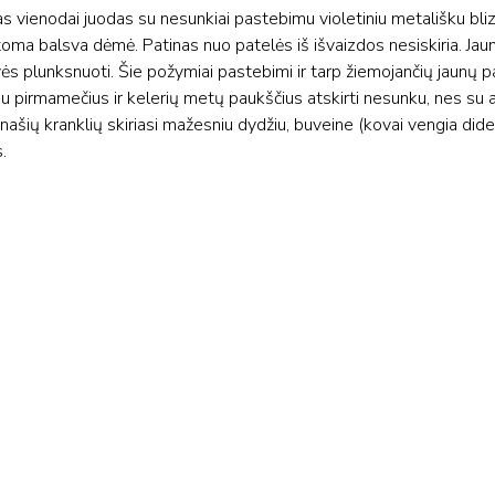
as vienodai juodas su nesunkiai pastebimu violetiniu metališku bli
ma balsva dėmė. Patinas nuo patelės iš išvaizdos nesiskiria. Jauni
s plunksnuoti. Šie požymiai pastebimi ir tarp žiemojančių jaunų p
au pirmamečius ir kelerių metų paukščius atskirti nesunku, nes su
našių kranklių skiriasi mažesniu dydžiu, buveine (kovai vengia dide
.