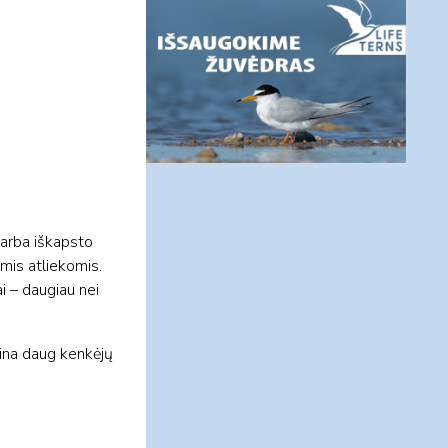
 arba iškapsto
omis atliekomis.
ai – daugiau nei
ikina daug kenkėjų