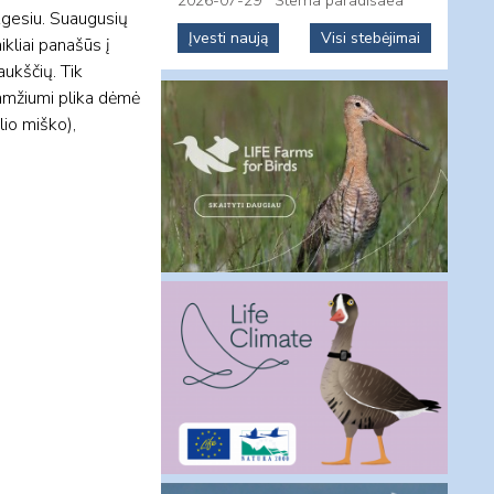
2026-07-29
Sterna paradisaea
zgesiu. Suaugusių
Įvesti naują
Visi stebėjimai
kliai panašūs į
aukščių. Tik
 amžiumi plika dėmė
lio miško),