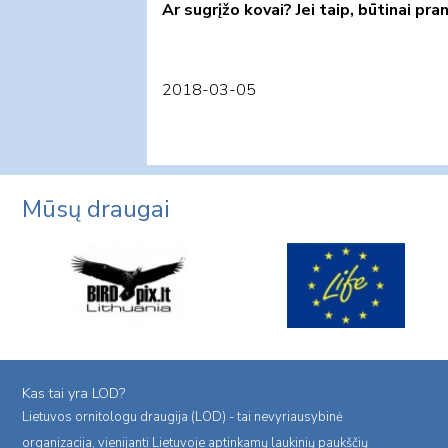
Ar sugrįžo kovai? Jei taip, būtinai p
2018-03-05
Mūsų draugai
Kas tai yra LOD?
Lietuvos ornitologu draugija (LOD) - tai nevyriausybinė
organizacija, vienijanti Lietuvoje aptinkamų laukinių paukščių