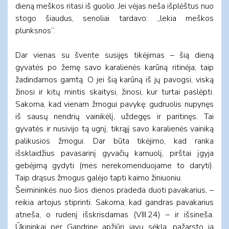
dieną meškos ritasi iš guolio. Jei vėjas neša išplėštus nuo
stogo šiaudus, senoliai tardavo: „lekia meškos
plunksnos”.
Dar vienas su švente susijęs tikėjimas – šią dieną
gyvatės po žemę savo karalienės karūną ritinėja, taip
žadindamos gamtą. O jei šią karūną iš jų pavogsi, viską
žinosi ir kitų mintis skaitysi, žinosi, kur turtai paslėpti.
Sakoma, kad vienam žmogui pavykę: gudruolis nupynęs
iš sausų nendrių vainikėlį, uždegęs ir paritinęs. Tai
gyvatės ir nusivijo tą ugnį, tikrąjį savo karalienės vainiką
palikusios žmogui. Dar būta tikėjimo, kad ranka
išsklaidžius pavasarinį gyvačių kamuolį, pirštai įgyja
gebėjimą gydyti (mes nerekomenduojame to daryti).
Taip drąsus žmogus galėjo tapti kaimo žiniuoniu.
Šeimininkės nuo šios dienos pradeda duoti pavakarius, –
reikia artojus stiprinti. Sakoma, kad gandras pavakarius
atneša, o rudenį išskrisdamas (VIII.24) – ir išsineša.
Ūkininkai per Gandrinę apžiūri javų sėklą, pažarsto ją