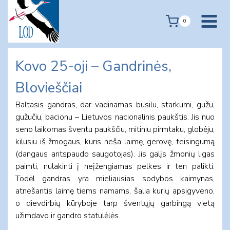
Skip
to
0
content
Kovo 25-oji – Gandrinės,
Blovieščiai
Baltasis gandras, dar vadinamas busilu, starkumi, gužu,
gužučiu, bacionu – Lietuvos nacionalinis paukštis. Jis nuo
seno laikomas šventu paukščiu, mitiniu pirmtaku, globėju,
kilusiu iš žmogaus, kuris neša laimę, gerovę, teisingumą
(dangaus antspaudo saugotojas). Jis galįs žmonių ligas
paimti, nulakinti į neįžengiamas pelkes ir ten palikti.
Todėl gandras yra mieliausias sodybos kaimynas,
atnešantis laimę tiems namams, šalia kurių apsigyveno,
o dievdirbių kūryboje tarp šventųjų garbingą vietą
užimdavo ir gandro statulėlės.