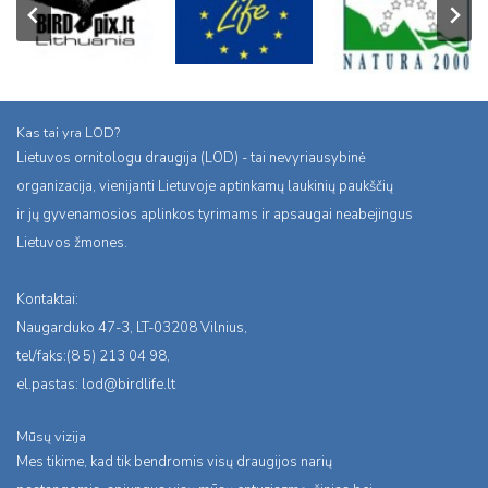
Kas tai yra LOD?
Lietuvos ornitologu draugija (LOD) - tai nevyriausybinė
organizacija, vienijanti Lietuvoje aptinkamų laukinių paukščių
ir jų gyvenamosios aplinkos tyrimams ir apsaugai neabejingus
Lietuvos žmones.
Kontaktai:
Naugarduko 47-3, LT-03208 Vilnius,
tel/faks:(8 5) 213 04 98,
el.pastas:
lod@birdlife.lt
Mūsų vizija
Mes tikime, kad tik bendromis visų draugijos narių