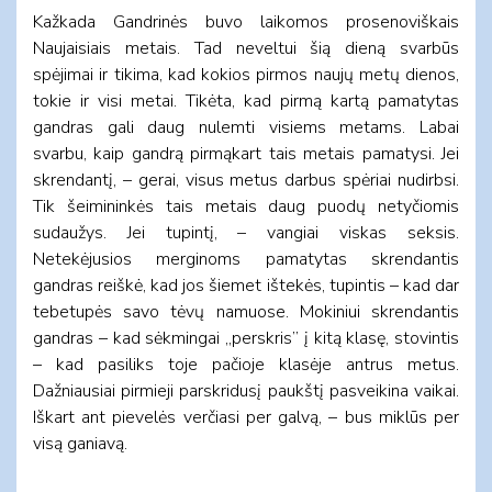
Kažkada Gandrinės buvo laikomos prosenoviškais
Naujaisiais metais. Tad neveltui šią dieną svarbūs
spėjimai ir tikima, kad kokios pirmos naujų metų dienos,
tokie ir visi metai. Tikėta, kad pirmą kartą pamatytas
gandras gali daug nulemti visiems metams. Labai
svarbu, kaip gandrą pirmąkart tais metais pamatysi. Jei
skrendantį, – gerai, visus metus darbus spėriai nudirbsi.
Tik šeimininkės tais metais daug puodų netyčiomis
sudaužys. Jei tupintį, – vangiai viskas seksis.
Netekėjusios merginoms pamatytas skrendantis
gandras reiškė, kad jos šiemet ištekės, tupintis – kad dar
tebetupės savo tėvų namuose. Mokiniui skrendantis
gandras – kad sėkmingai „perskris” į kitą klasę, stovintis
– kad pasiliks toje pačioje klasėje antrus metus.
Dažniausiai pirmieji parskridusį paukštį pasveikina vaikai.
Iškart ant pievelės verčiasi per galvą, – bus miklūs per
visą ganiavą.