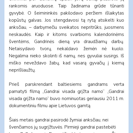
rankomis aruoduose. Taip žadinama grūde tūnanti
gyvybė. O šeimininkės pakilodavo peržiem išlaikytas
kopūstų galvas. Jos stengdavosi tą rytą atsikelti kuo
anksčiau, – darbymečiu sveikatos nepritrūks, juosmens
neskaudės. Kaip ir kitoms svarbioms kalendorinėms
šventėms, Gandrinės dieną yra draudžiamų darbų.
Netaisydavo tvorų, nekaldavo žemėn nė kuolo.
Negalima nieko skolinti iš namų, nes gyvuliai susirgs. Iš
miško neveždavo žabų, kad vasarą gyvačių į kiemą
neprišliaužtų.
Prieš parskrendant baltiesiems gandrams verta
pamatyti filmą „Gandrai visada grįžta namo” „Gandrai
visada grįžta namo” buvo nominuotas geriausiu 2011 m.
dokumentiniu filmu apie Lietuvos gamtą.
Šiais metais gandrai pasirodė žymiai anksčiau, nei
švenčiamos jų sugrįžtuvės. Pirmieji gandrai pastebėti