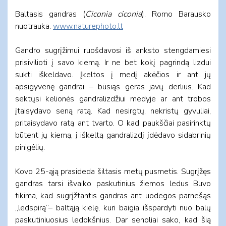
Baltasis gandras (
Ciconia ciconia
). Romo Barausko
nuotrauka.
www.naturephoto.lt
Gandro sugrįžimui ruošdavosi iš anksto stengdamiesi
prisivilioti į savo kiemą. Ir ne bet kokį pagrindą lizdui
sukti iškeldavo. Įkeltos į medį akėčios ir ant jų
apsigyvenę gandrai – būsiąs geras javų derlius. Kad
sektųsi kelionės gandralizdžiui medyje ar ant trobos
įtaisydavo seną ratą. Kad nesirgtų, nekristų gyvuliai,
pritaisydavo ratą ant tvarto. O kad paukščiai pasirinktų
būtent jų kiemą, į iškeltą gandralizdį įdėdavo sidabrinių
pinigėlių.
Kovo 25-ąją prasideda šiltasis metų pusmetis. Sugrįžęs
gandras tarsi išvaiko paskutinius žiemos ledus Buvo
tikima, kad sugrįžtantis gandras ant uodegos parnešąs
„ledspirą”– baltąją kielę, kuri baigia išspardyti nuo balų
paskutiniuosius ledokšnius. Dar senoliai sako, kad šią