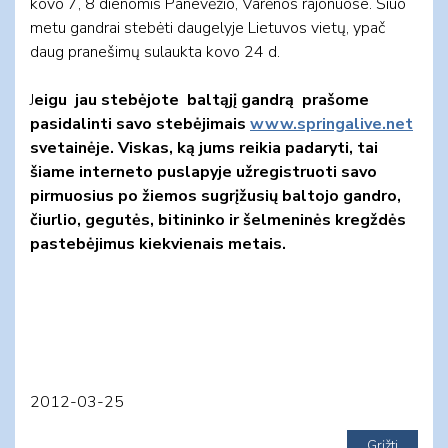
kovo 7, 8 dienomis Panevėžio, Varėnos rajonuose. Šiuo
metu gandrai stebėti daugelyje Lietuvos vietų, ypač
daug pranešimų sulaukta kovo 24 d.
J
eigu jau stebėjote baltąjį gandrą prašome
pasidalinti savo stebėjimais
www.springalive.net
svetainėje. Viskas, ką jums reikia padaryti, tai
šiame interneto puslapyje užregistruoti savo
pirmuosius po žiemos sugrįžusių baltojo gandro,
čiurlio, gegutės, bitininko ir šelmeninės kregždės
pastebėjimus kiekvienais metais.
2012-03-25