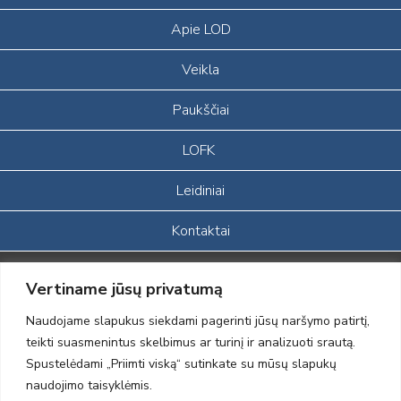
Apie LOD
Veikla
Paukščiai
LOFK
Leidiniai
Kontaktai
Portalas sukurtas įgyvendinant Lietuvos Respublikos, Europos
Vertiname jūsų privatumą
ekonominės erdvės ir Norvegijos finansinių mechanizmų iš dalies
finansuojamą paprojektį
Naudojame slapukus siekdami pagerinti jūsų naršymo patirtį,
„LOD visuomeninės /gamtosauginės veiklos sustiprinimas ir įvaizdžio
teikti suasmenintus skelbimus ar turinį ir analizuoti srautą.
formavimas įtraukiant visuomenę į aplinkosauginių tyrimų veiklą“
Spustelėdami „Priimti viską“ sutinkate su mūsų slapukų
(paprojekčio
įgyvendinimo sutarties numeris 2004-LT0008-NVO-1EEE/NOR-02-
naudojimo taisyklėmis.
059)