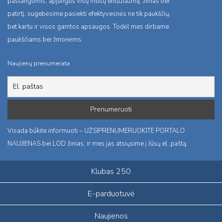
pastangomis, apjungus visų mūsų entuziazmą, žinias bei
patirtį, sugebėsime pasiekti efektyvesnės ne tik paukščių,
bet kartu ir visos gamtos apsaugos. Todėl mes dirbame
paukščiams bei žmonėms.
Naujienų prenumerata
Visada būkite informuoti – UŽSIPRENUMERUOKITE PORTALO
NAUJIENAS bei LOD žinias, ir mes jas atsiųsime į Jūsų el. paštą.
Klubas 250
E-parduotuvė
Naujienos