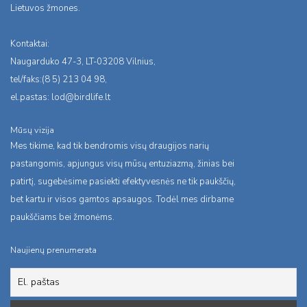
Lietuvos žmones.
Kontaktai:
Naugarduko 47-3, LT-03208 Vilnius,
tel/faks:(8 5) 213 04 98,
el.pastas:
lod@birdlife.lt
Mūsų vizija
Mes tikime, kad tik bendromis visų draugijos narių
pastangomis, apjungus visų mūsų entuziazmą, žinias bei
patirtį, sugebėsime pasiekti efektyvesnės ne tik paukščių,
bet kartu ir visos gamtos apsaugos. Todėl mes dirbame
paukščiams bei žmonėms.
Naujienų prenumerata