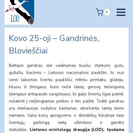
Skip
to
0
content
Kovo 25-oji – Gandrinės,
Blovieščiai
Baltasis gandras, dar vadinamas busilu, starkumi, gužu,
gužučiu, bacionu – Lietuvos nacionalinis paukštis. Jis nuo
seno laikomas šventu paukščiu, mitiniu pirmtaku, globėju,
kilusiu iš žmogaus, kuris neša laimę, gerovę, teisingumą
(dangaus antspaudo saugotojas). Jis galįs žmonių ligas paimti,
nulakinti į neįžengiamas pelkes ir ten palikti. Todėl gandras
yra mieliausias sodybos kaimynas, atnešantis laimę tiems
namams, šalia kurių apsigyveno, o dievdirbių kūryboje tarp
šventųjų garbingą vietą užimdavo ir gandro
statulėlės.
Lietuvos ornitologų draugija (LOD), tęsdama