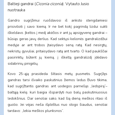
Baltieji gandrai (
Ciconia ciconia
). Vytauto Jusio
nuotrauka
Gandro sugrįžimui ruošdavosi iš anksto stengdamiesi
prisivilioti į savo kiemą. Ir ne bet kokį pagrindą lizdui sukti
iškeldavo. Įkeltos į medį akėčios ir ant jų apsigyvenę gandrai –
būsiąs geras javų derlius. Kad sektųsi kelionės gandralizdžiui
medyje ar ant trobos įtaisydavo seną ratą. Kad nesirgtų,
nekristų gyvuliai, pritaisydavo ratą ant tvarto. O kad paukščiai
pasirinktų būtent jų kiemą, į iškeltą gandralizdį įdėdavo
sidabrinių pinigėlių.
Kovo 25-ąją prasideda šiltasis metų pusmetis. Sugrįžęs
gandras tarsi išvaiko paskutinius žiemos ledus Buvo tikima,
kad sugrįžtantis gandras ant uodegos parnešąs „ledspirą”–
baltąją kielę, kuri baigia išspardyti nuo balų paskutiniuosius
ledokšnius. Dar senoliai sako, kad šią dieną meškos ritasi iš
guolio. Jei vėjas neša išplėštus nuo stogo šiaudus, senoliai
tardavo: „lekia meškos plunksnos”.