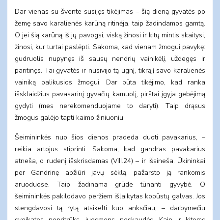
Dar vienas su švente susijęs tikėjimas – šią dieną gyvatės po
žemę savo karalienės karūną ritinėja, taip žadindamos gamtą.
O jei šią karūną iš jų pavogsi, viską žinosi ir kitų mintis skaitysi,
žinosi, kur turtai paslėpti. Sakoma, kad vienam žmogui pavykę:
gudruolis nupynęs iš sausų nendrių vainikėlį, uždegęs ir
paritinęs. Tai gyvatės ir nusivijo tą ugnį, tikrąjį savo karalienės
vainiką palikusios žmogui. Dar būta tikėjimo, kad ranka
išsklaidžius pavasarinį gyvačių kamuolį, pirštai įgyja gebėjimą
gydyti (mes nerekomenduojame to daryti). Taip drąsus
žmogus galėjo tapti kaimo žiniuoniu.
Šeimininkės nuo šios dienos pradeda duoti pavakarius, –
reikia artojus stiprinti. Sakoma, kad gandras pavakarius
atneša, o rudenį išskrisdamas (VIII.24) – ir išsineša. Ūkininkai
per Gandrinę apžiūri javų sėklą, pažarsto ją rankomis
aruoduose. Taip žadinama grūde tūnanti gyvybė. O
šeimininkės pakilodavo peržiem išlaikytas kopūstų galvas. Jos
stengdavosi tą rytą atsikelti kuo anksčiau, – darbymečiu
sveikatos nepritrūks, juosmens neskaudės. Kaip ir kitoms