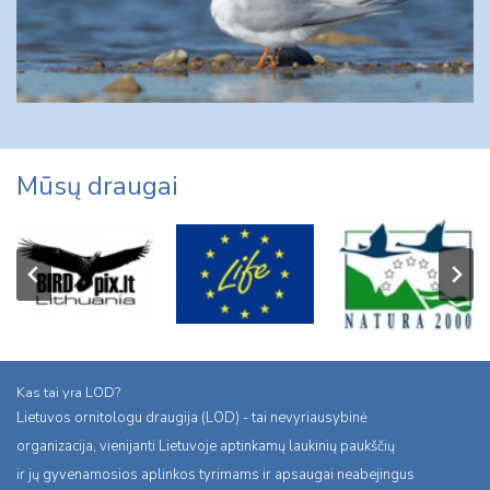
Mūsų draugai
Kas tai yra LOD?
Lietuvos ornitologu draugija (LOD) - tai nevyriausybinė
organizacija, vienijanti Lietuvoje aptinkamų laukinių paukščių
ir jų gyvenamosios aplinkos tyrimams ir apsaugai neabejingus