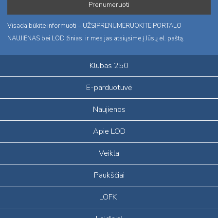
Visada būkite informuoti – UŽSIPRENUMERUOKITE PORTALO
NAUJIENAS bei LOD žinias, ir mes jas atsiųsime į Jūsų el. paštą.
Klubas 250
E-parduotuvė
Naujienos
Apie LOD
Veikla
Paukščiai
LOFK