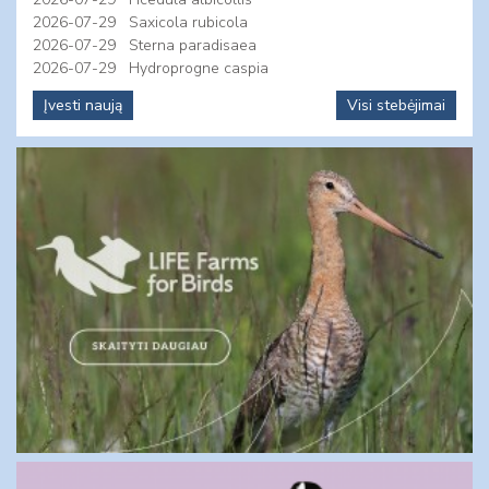
2026-07-29
Saxicola rubicola
2026-07-29
Sterna paradisaea
2026-07-29
Hydroprogne caspia
Įvesti naują
Visi stebėjimai