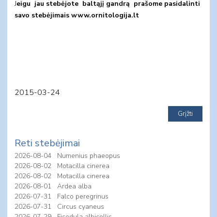
J
eigu jau stebėjote baltąjį gandrą prašome pasidalinti
savo stebėjimais www.ornitologija.lt
2015-03-24
Reti stebėjimai
2026-08-04
Numenius phaeopus
2026-08-02
Motacilla cinerea
2026-08-02
Motacilla cinerea
2026-08-01
Ardea alba
2026-07-31
Falco peregrinus
2026-07-31
Circus cyaneus
2026-07-29
Ficedula albicollis