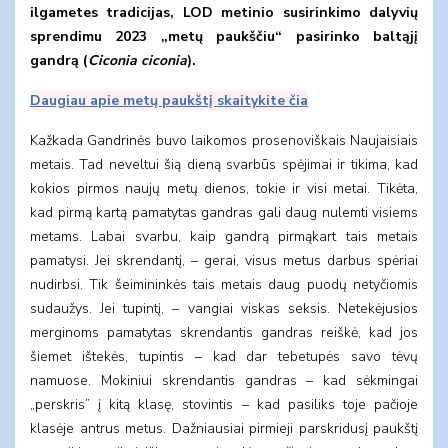
ilgametes tradicijas, LOD metinio susirinkimo dalyvių
sprendimu 2023 „metų paukščiu“ pasirinko baltąjį
gandrą (
Ciconia ciconia
).
Daugiau apie metų paukštį skaitykite čia
Kažkada Gandrinės buvo laikomos prosenoviškais Naujaisiais
metais. Tad neveltui šią dieną svarbūs spėjimai ir tikima, kad
kokios pirmos naujų metų dienos, tokie ir visi metai. Tikėta,
kad pirmą kartą pamatytas gandras gali daug nulemti visiems
metams. Labai svarbu, kaip gandrą pirmąkart tais metais
pamatysi. Jei skrendantį, – gerai, visus metus darbus spėriai
nudirbsi. Tik šeimininkės tais metais daug puodų netyčiomis
sudaužys. Jei tupintį, – vangiai viskas seksis. Netekėjusios
merginoms pamatytas skrendantis gandras reiškė, kad jos
šiemet ištekės, tupintis – kad dar tebetupės savo tėvų
namuose. Mokiniui skrendantis gandras – kad sėkmingai
„perskris” į kitą klasę, stovintis – kad pasiliks toje pačioje
klasėje antrus metus. Dažniausiai pirmieji parskridusį paukštį