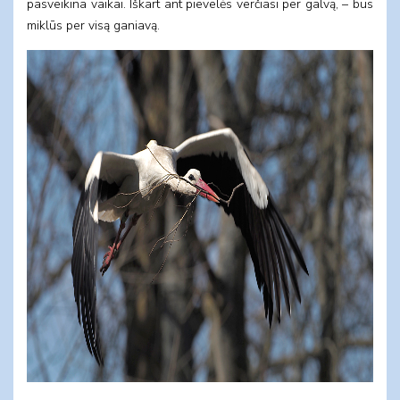
pasveikina vaikai. Iškart ant pievelės verčiasi per galvą, – bus
miklūs per visą ganiavą.