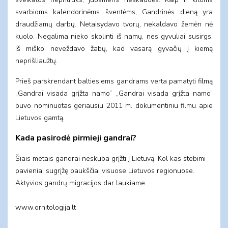
svarbioms kalendorinėms šventėms, Gandrinės dieną yra
draudžiamų darbų. Netaisydavo tvorų, nekaldavo žemėn nė
kuolo. Negalima nieko skolinti iš namų, nes gyvuliai susirgs.
Iš miško neveždavo žabų, kad vasarą gyvačių į kiemą
neprišliaužtų.
Prieš parskrendant baltiesiems gandrams verta pamatyti filmą
„Gandrai visada grįžta namo” „Gandrai visada grįžta namo”
buvo nominuotas geriausiu 2011 m. dokumentiniu filmu apie
Lietuvos gamtą.
Kada pasirodė pirmieji gandrai?
Šiais metais gandrai neskuba grįžti į Lietuvą. Kol kas stebimi
pavieniai sugrįžę paukščiai visuose Lietuvos regionuose.
Aktyvios gandrų migracijos dar laukiame.
www.ornitologija.lt