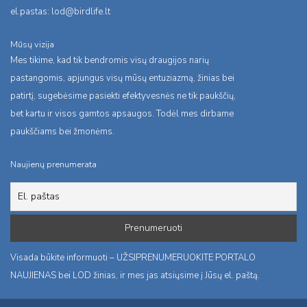
el.pastas:
lod@birdlife.lt
Mūsų vizija
Mes tikime, kad tik bendromis visų draugijos narių
pastangomis, apjungus visų mūsų entuziazmą, žinias bei
patirtį, sugebėsime pasiekti efektyvesnės ne tik paukščių,
bet kartu ir visos gamtos apsaugos. Todėl mes dirbame
paukščiams bei žmonėms.
Naujienų prenumerata
Visada būkite informuoti – UŽSIPRENUMERUOKITE PORTALO
NAUJIENAS bei LOD žinias, ir mes jas atsiųsime į Jūsų el. paštą.