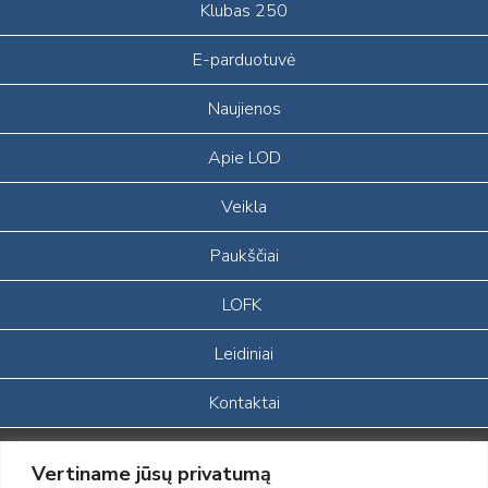
Klubas 250
E-parduotuvė
Naujienos
Apie LOD
Veikla
Paukščiai
LOFK
Leidiniai
Kontaktai
Portalas sukurtas įgyvendinant Lietuvos Respublikos, Europos
Vertiname jūsų privatumą
ekonominės erdvės ir Norvegijos finansinių mechanizmų iš dalies