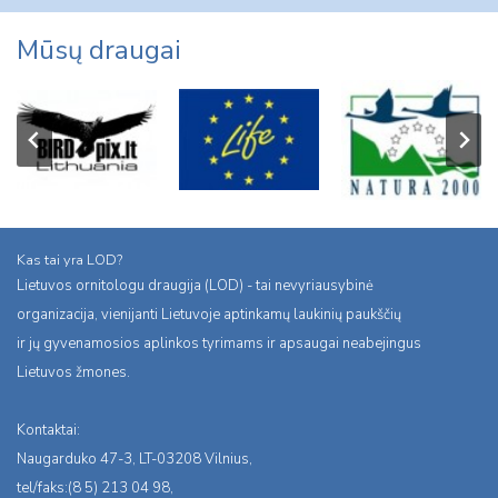
Mūsų draugai
Kas tai yra LOD?
Lietuvos ornitologu draugija (LOD) - tai nevyriausybinė
organizacija, vienijanti Lietuvoje aptinkamų laukinių paukščių
ir jų gyvenamosios aplinkos tyrimams ir apsaugai neabejingus
Lietuvos žmones.
Kontaktai:
Naugarduko 47-3, LT-03208 Vilnius,
tel/faks:(8 5) 213 04 98,