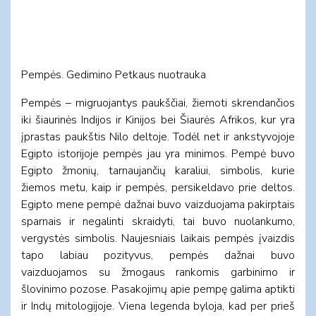
Pempės. Gedimino Petkaus nuotrauka
Pempės – migruojantys paukščiai, žiemoti skrendančios
iki šiaurinės Indijos ir Kinijos bei Šiaurės Afrikos, kur yra
įprastas paukštis Nilo deltoje. Todėl net ir ankstyvojoje
Egipto istorijoje pempės jau yra minimos. Pempė buvo
Egipto žmonių, tarnaujančių karaliui, simbolis, kurie
žiemos metu, kaip ir pempės, persikeldavo prie deltos.
Egipto mene pempė dažnai buvo vaizduojama pakirptais
sparnais ir negalinti skraidyti, tai buvo nuolankumo,
vergystės simbolis. Naujesniais laikais pempės įvaizdis
tapo labiau pozityvus, pempės dažnai buvo
vaizduojamos su žmogaus rankomis garbinimo ir
šlovinimo pozose. Pasakojimų apie pempę galima aptikti
ir Indų mitologijoje. Viena legenda byloja, kad per prieš