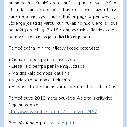
prasidedant Kurukšteros mūšiui, prie dievo Krišnos
atskrido jaunutė pempė, ji buvo sukrovusi lizdą lauke,
kuriame turėjo vykti mūšis. Krišnai pagailo pempės ir jis
uždengė jos lizdą varpu, kurį nukabino nuo vieno iš kovai
paruoštų dramblių. Po 18 dienų vykusios žiaurios kovos,
pempės lizdas ir jos jaunikliai liko išgelbėti.
Pempė dažnai minima ir lietuviškose patarlėse:
• Gena kaip pempė nuo savo lizdo.
• Liesa kaip pempė per šventą Juozapą.
• Margas kaip pempės kiaušinis.
• Klykia kaip pempė ant dirvono.
• Pievos – tik pempėms vaikus penėti (atseit, skurdžios).
Pempė buvo 2019 metų paukštis. Apie tai skaitykite
šioje nuorodoje
https://www.birdlife.lt/admin/articles/edit/467
Pempės fenologija –
ornitologija.lt