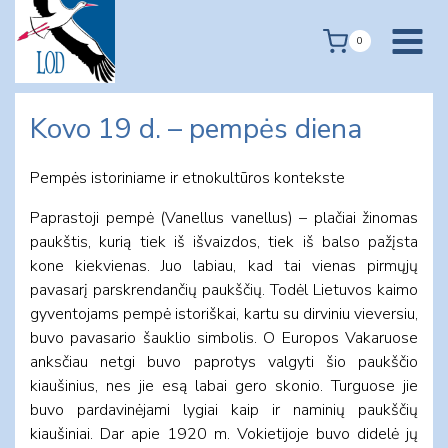
Skip
to
0
content
Kovo 19 d. – pempės diena
Pempės istoriniame ir etnokultūros kontekste
Paprastoji pempė (Vanellus vanellus) – plačiai žinomas
paukštis, kurią tiek iš išvaizdos, tiek iš balso pažįsta
kone kiekvienas. Juo labiau, kad tai vienas pirmųjų
pavasarį parskrendančių paukščių. Todėl Lietuvos kaimo
gyventojams pempė istoriškai, kartu su dirviniu vieversiu,
buvo pavasario šauklio simbolis. O Europos Vakaruose
anksčiau netgi buvo paprotys valgyti šio paukščio
kiaušinius, nes jie esą labai gero skonio. Turguose jie
buvo pardavinėjami lygiai kaip ir naminių paukščių
kiaušiniai. Dar apie 1920 m. Vokietijoje buvo didelė jų