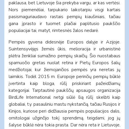
paklausa, bet Lietuvoje šia prekyba vargu, ar kas vertėsi.
Nors piemenėliai, tarpukario laikotarpiu visgi kartais
pasismaguriaudavo rastais pempių kiaušiniais, tačiau
gana įprasto ir tuomet plačiai paplitusio paukščio
populiacijai tai, matyt, rimtesnės žalos nedarė.
Pempės gyvena didesnėje Europos dalyje ir Azijoje.
Suintensyvėjęs žemės ūkis, melioracija ir urbanistinė
plėtra ženkliai sumažino pempių skaičių. Šio nuostabaus
sparnuočio gretas nuolat retina ir Pietų Europos šalių
medžiotojai, kur žiemojančios pempės yra neretas jų
laimikis. Todėl 2015 m. Europoje perinčių pempių būklė
įvertinta kaip bloga, rūšį priskiriant pažeidžiamų
kategorijai. Tarptautinė paukščių apsaugos organizacija
BirdLife International netgi siūlė šią rūšį skelbti kaip
globaliai, t.y. pasauliniu mastu nykstančią, tačiau Rusijos ir
Kinijos, kuriose peri didžiausia pempės populiacijos dalis,
ornitologai užginčijo tokį sprendimą, teigdami, jog jų
šalyse būklė nėra tokia prasta. Dar nėra reta ir Lietuvoje,