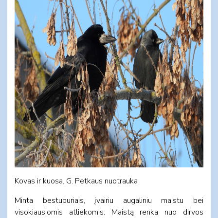
Kovas ir kuosa. G. Petkaus nuotrauka
Minta bestuburiais, įvairiu augaliniu maistu bei
visokiausiomis atliekomis. Maistą renka nuo dirvos