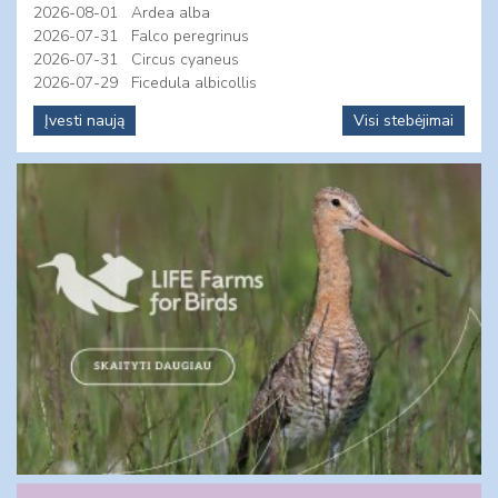
2026-08-01
Ardea alba
2026-07-31
Falco peregrinus
2026-07-31
Circus cyaneus
2026-07-29
Ficedula albicollis
Įvesti naują
Visi stebėjimai