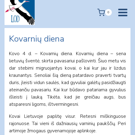
Skip
to
0
content
Kovarnių diena
Kovo 4 d. – Kovarnių diena. Kovarnių diena – sena
lietuvių šventė, skirta pavasariui pašlovinti. Šiuo metu vis
dar stebimi migruojantys kovai, o kai kur jau ir lizdus
kraunantys. Senoliai šią dieną patardavo praverti tvartų
duris, įleisti vidun saulės, kad gyvuliai galėtų pasidžiaugti
ateinančiu pavasariu. Kai kur būdavo patariama gyvulius
išleisti į lauką. Tikėta, kad jie greičiau augs, bus
atsparesni ligoms, ištvermingesni.
Kovai Lietuvoje paplitę visur. Retesni miškinguose
rajonuose. Tai vieni iš dažniausių varninių paukščių. Peri
artimoje žmogaus gyvenamojoje aplinkoje.