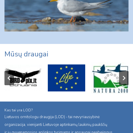
Mūsų draugai
Kas tai yra LOD?
Lietuvos ornitologu draugija (LOD) - tai nevyriausybinė
organizacija, vienijanti Lietuvoje aptinkamų laukinių paukščių
ir jų gyvenamosios aplinkos tyrimams ir apsaugai neabejingus