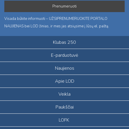
Visada būkite informuoti – UŽSIPRENUMERUOKITE PORTALO
NAUJIENAS bei LOD žinias, ir mes jas atsiųsime į Jūsų el. paštą.
Klubas 250
E-parduotuvė
Naujienos
Apie LOD
Veikla
Paukščiai
LOFK