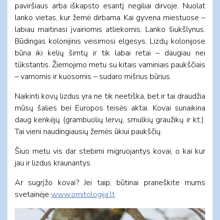
paviršiaus arba iškapsto esantį negiliai dirvoje. Nuolat
lanko vietas, kur žemė dirbama. Kai gyvena miestuose –
labiau maitinasi įvairiomis atliekomis. Lanko šiukšlynus.
Būdingas kolonijinis veisimosi elgesys. Lizdų kolonijose
būna iki kelių šimtų ir tik labai retai – daugiau nei
tūkstantis. Žiemojimo metu su kitais varniniais paukščiais
– varnomis ir kuosomis – sudaro mišrius būrius.
Naikinti kovų lizdus yra ne tik neetiška, bet ir tai draudžia
mūsų šalies bei Europos teisės aktai. Kovai sunaikina
daug kenkėjų (grambuolių lervų, smulkių graužikų ir kt.).
Tai vieni naudingiausių žemės ūkiui paukščių.
Šiuo metu vis dar stebimi migruojantys kovai, o kai kur
jau ir lizdus kraunantys.
Ar sugrįžo kovai? Jei taip, būtinai praneškite mums
svetainėje
www.ornitologija.lt