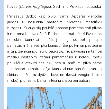
Kovas (
Corvus frugilegus
). Gedimino Petkaus nuotrauka
Panašaus dydžio kaip pilkoji varna. Apdaras vienodai
juodas su nesunkiai pastebimu violetiniu metališku
blizgesiu. Suaugusių paukščių snapo pamatas esti plikas
ir matoma balsva dėmė. Patinas nuo patelės iš išvaizdos
nesiskiria. Jaunikliai panašūs į suaugusius, bet jų snapo
pamatas ir šnervės plunksnuoti. Šie požymiai pastebimi
ir tarp žiemojančių jaunų paukščių. Tik pavasarį jie tampa
mažiau pastebimi, tačiau pirmamečius ir kelerių metų
paukščius atskirti nesunku, nes su amžiumi plika dėmė
ties snapo pamatu didėja. Jaunikliai nuo panašių kranklių
skiriasi mažesniu dydžiu, buveine (kovai vengia didelio
miško), plonesniu bei smailesniu snapu bei balsais.