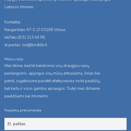
Lietuvos žmones.
Kontaktai:
Naugarduko 47-3, LT-03208 Vilnius,
tel/faks:(8 5) 213 04 98,
el.pastas:
lod@birdlife.lt
Mūsų vizija
Mes tikime, kad tik bendromis visų draugijos narių
pastangomis, apjungus visų mūsų entuziazmą, žinias bei
patirtį, sugebėsime pasiekti efektyvesnės ne tik paukščių,
bet kartu ir visos gamtos apsaugos. Todėl mes dirbame
paukščiams bei žmonėms.
Naujienų prenumerata