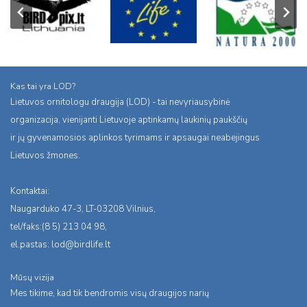
Kas tai yra LOD?
Lietuvos ornitologu draugija (LOD) - tai nevyriausybinė
organizacija, vienijanti Lietuvoje aptinkamų laukinių paukščių
ir jų gyvenamosios aplinkos tyrimams ir apsaugai neabejingus
Lietuvos žmones.
Kontaktai:
Naugarduko 47-3, LT-03208 Vilnius,
tel/faks:(8 5) 213 04 98,
el.pastas:
lod@birdlife.lt
Mūsų vizija
Mes tikime, kad tik bendromis visų draugijos narių