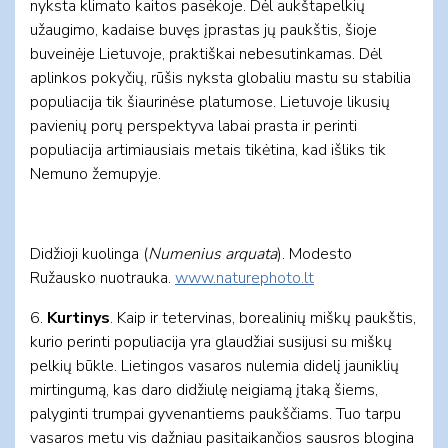
nyksta klimato kaitos pasėkoje. Dėl aukštapelkių
užaugimo, kadaise buvęs įprastas jų paukštis, šioje
buveinėje Lietuvoje, praktiškai nebesutinkamas. Dėl
aplinkos pokyčių, rūšis nyksta globaliu mastu su stabilia
populiacija tik šiaurinėse platumose. Lietuvoje likusių
pavienių porų perspektyva labai prasta ir perinti
populiacija artimiausiais metais tikėtina, kad išliks tik
Nemuno žemupyje.
Didžioji kuolinga (
Numenius arquata
). Modesto
Ružausko nuotrauka.
www.naturephoto.lt
6.
Kurtinys
. Kaip ir tetervinas, borealinių miškų paukštis,
kurio perinti populiacija yra glaudžiai susijusi su miškų
pelkių būkle. Lietingos vasaros nulemia didelį jauniklių
mirtingumą, kas daro didžiulę neigiamą įtaką šiems,
palyginti trumpai gyvenantiems paukščiams. Tuo tarpu
vasaros metu vis dažniau pasitaikančios sausros blogina