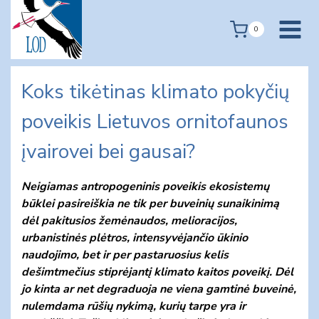
Skip
to
0
content
Koks tikėtinas klimato pokyčių
poveikis Lietuvos ornitofaunos
įvairovei bei gausai?
Neigiamas antropogeninis poveikis ekosistemų
būklei pasireiškia ne tik per buveinių sunaikinimą
dėl pakitusios žemėnaudos, melioracijos,
urbanistinės plėtros, intensyvėjančio ūkinio
naudojimo, bet ir per pastaruosius kelis
dešimtmečius stiprėjantį klimato kaitos poveikį. Dėl
jo kinta ar net degraduoja ne viena gamtinė buveinė,
nulemdama rūšių nykimą, kurių tarpe yra ir