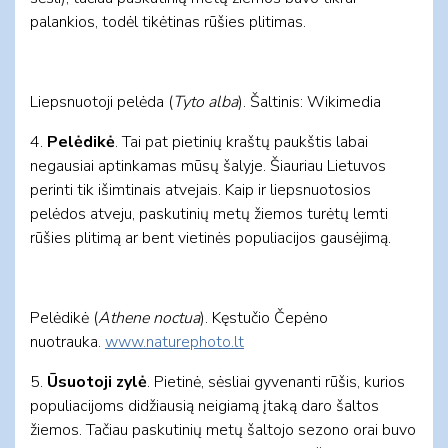
palankios, todėl tikėtinas rūšies plitimas.
Liepsnuotoji pelėda (
Tyto alba
). Šaltinis: Wikimedia
4.
Pelėdikė
. Tai pat pietinių kraštų paukštis labai
negausiai aptinkamas mūsų šalyje. Šiauriau Lietuvos
perinti tik išimtinais atvejais. Kaip ir liepsnuotosios
pelėdos atveju, paskutinių metų žiemos turėtų lemti
rūšies plitimą ar bent vietinės populiacijos gausėjimą.
Pelėdikė (
Athene noctua
). Kęstučio Čepėno
nuotrauka.
www.naturephoto.lt
5.
Ūsuotoji zylė
. Pietinė, sėsliai gyvenanti rūšis, kurios
populiacijoms didžiausią neigiamą įtaką daro šaltos
žiemos. Tačiau paskutinių metų šaltojo sezono orai buvo