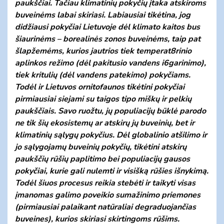
paukščiai. Tačiau klimatinių pokyčių įtaka atskiroms
buveinėms labai skiriasi. Labiausiai tikėtina, jog
didžiausi pokyčiai Lietuvoje dėl klimato kaitos bus
šiaurinėms – borealinės zonos buveinėms, taip pat
šlapžemėms, kurios jautrios tiek temperat8rinio
aplinkos režimo (dėl pakitusio vandens i6garinimo),
tiek kritulių (dėl vandens patekimo) pokyčiams.
Todėl ir Lietuvos ornitofaunos tikėtini pokyčiai
pirmiausiai siejami su taigos tipo miškų ir pelkių
paukščiais. Savo ruožtu, jų populiacijų būklė parodo
ne tik šių ekosistemų ar atskirų jų buveinių, bet ir
klimatinių sąlygų pokyčius. Dėl globalinio atšilimo ir
jo sąlygojamų buveinių pokyčių, tikėtini atskirų
paukščių rūšių paplitimo bei populiacijų gausos
pokyčiai, kurie gali nulemti ir visišką rūšies išnykimą.
Todėl šiuos procesus reikia stebėti ir taikyti visas
įmanomas galimo poveikio sumažinimo priemones
(pirmiausiai palaikant natūraliai degraduojančias
buveines), kurios skiriasi skirtingoms rūšims.