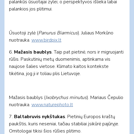
palankūs ūsuotajai zylei, o perspektyvos išlieka labai
palankios jos plitimui.
Ūsuotoji zylė (
Panurus Biarmicus
). Juliaus Morkūno
nuotrauka.
www.birdpix.lt
6.
Mažasis baublys
. Taip pat pietinė, nors ir migruojanti
rūšis. Paskutinių metų duomenimis, aptinkama vis
naujose šalies vietose. Klimato kaitos kontekste
tikėtina, jog ji ir toliau plis Lietuvoje.
Mažasis baublys (
Ixobrychus minutus
). Mariaus Čepulio
nuotrauka.
www.naturephoto.lt
7.
Baltabruvis nykštukas
. Pietinių Europos kraštų
paukštis, kuris neseniai, tačiau stabiliai įsikūrė pajūryje.
Ornitologai tikisi šios rūšies plitimo.