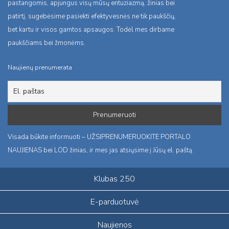
pastangomis, apjungus visų mūsų entuziazmą, žinias bei
patirtį, sugebėsime pasiekti efektyvesnės ne tik paukščių,
bet kartu ir visos gamtos apsaugos. Todėl mes dirbame
paukščiams bei žmonėms.
Naujienų prenumerata
Visada būkite informuoti – UŽSIPRENUMERUOKITE PORTALO
NAUJIENAS bei LOD žinias, ir mes jas atsiųsime į Jūsų el. paštą.
Klubas 250
E-parduotuvė
Naujienos