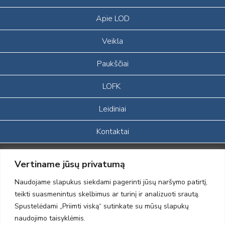
Apie LOD
Veikla
Paukščiai
LOFK
Leidiniai
Kontaktai
Portalas sukurtas įgyvendinant Lietuvos Respublikos, Europos
Vertiname jūsų privatumą
ekonominės erdvės ir Norvegijos finansinių mechanizmų iš dalies
finansuojamą paprojektį
Naudojame slapukus siekdami pagerinti jūsų naršymo patirtį,
„LOD visuomeninės /gamtosauginės veiklos sustiprinimas ir įvaizdžio
teikti suasmenintus skelbimus ar turinį ir analizuoti srautą.
formavimas įtraukiant visuomenę į aplinkosauginių tyrimų veiklą“
Spustelėdami „Priimti viską“ sutinkate su mūsų slapukų
(paprojekčio
įgyvendinimo sutarties numeris 2004-LT0008-NVO-1EEE/NOR-02-
naudojimo taisyklėmis.