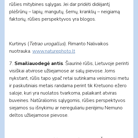
rūšies mitybines sąlygas. Jei dar pridėti didėjantį
plėšrūnų – lapių, mangutų, šernų, kranklių – neigiamą
faktorių, rūšies perspektyvos yra blogos.
Kurtinys (
Tetrao urogallus
). Rimanto Nalivaikos
nuotrauka.
www.naturephoto.lt
7.
Smailiauodegė antis
. Šiaurinė rūšis, Lietuvoje perinti
visiškai atvirose užliejamose ar salų pievose. Joms
nykstant, rūšis tapo ypač retai sutinkama veisimosi metu
ir paskutiniais metais randama perint tik Kretuono ežero
saloje, kuri yra nuolatos tvarkoma, palaikant atviras
buveines. Natūraliomis sąlygomis, rūšies perspektyvos
siejamos su išnykimu ar nereguliariu perėjimu Nemuno
deltos užliejamose pievose.