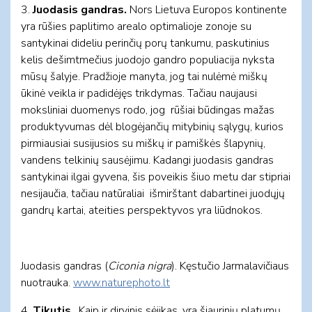
3.
Juodasis gandras.
Nors Lietuva Europos kontinente
yra rūšies paplitimo arealo optimalioje zonoje su
santykinai dideliu perinčių porų tankumu, paskutinius
kelis dešimtmečius juodojo gandro populiacija nyksta
mūsų šalyje. Pradžioje manyta, jog tai nulėmė miškų
ūkinė veikla ir padidėjęs trikdymas. Tačiau naujausi
moksliniai duomenys rodo, jog rūšiai būdingas mažas
produktyvumas dėl blogėjančių mitybinių sąlygų, kurios
pirmiausiai susijusios su miškų ir pamiškės šlapynių,
vandens telkinių sausėjimu. Kadangi juodasis gandras
santykinai ilgai gyvena, šis poveikis šiuo metu dar stipriai
nesijaučia, tačiau natūraliai išmirštant dabartinei juodųjų
gandrų kartai, ateities perspektyvos yra liūdnokos.
Juodasis gandras (
Ciconia nigra
). Kęstučio Jarmalavičiaus
nuotrauka.
www.naturephoto.lt
4.
Tikutis
. Kaip ir dirvinis sėjikas, yra šiaurinių platumų