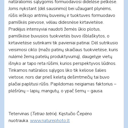
natūraliomis sąlygomis formuodavosi didelėse pelkėse.
Joms nykstant (dėl sausinimo) bei užaugant plynėms,
rūšis ieškojo antrinių buveinių ir tuoktuves formuodavo
pamiškės pievose, vėliau didesnėse kirtavietėse.
Pradėjus intensyviai naudoti žemės ūkio plotus,
pamiškėse buvusios tuokvietės buvo išblaškytos, o
kirtavietėse sutinkami tik pavieniai patinai. Dėl sutrikusio
veisimosi ciklo (mažo patinų skaičiaus tuokvietėse, kuris
nulėmė žemą patelių produktyvumą), daugelyje vietų
išnyko ar tapo reta rūšimi, kurios perspektyvos liūdnos.
Tinkamos natūralios sąlygos liko tik keliose šalies
vietose, nors dar prieš keletą dešimtmečių tai buvo
plačiai paplitusi rūšis. Papildomas neigiamas faktorius –
plėšrūnų – lapių, mangutų, o ypač šernų – gausa.
Tetervinas (
Tetrao tetrix
). Kęstučio Čepėno
nuotrauka.
www.naturephoto.lt