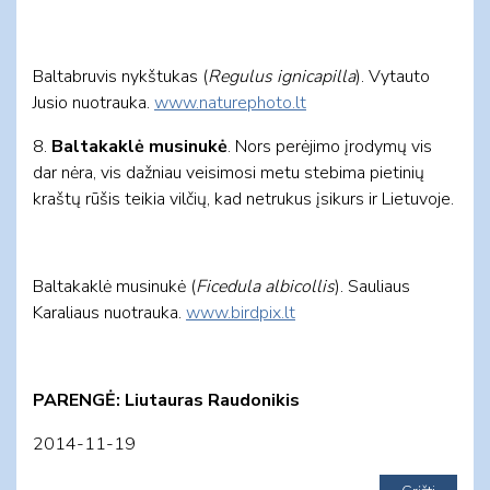
Baltabruvis nykštukas (
Regulus ignicapilla
). Vytauto
Jusio nuotrauka.
www.naturephoto.lt
8.
Baltakaklė musinukė
. Nors perėjimo įrodymų vis
dar nėra, vis dažniau veisimosi metu stebima pietinių
kraštų rūšis teikia vilčių, kad netrukus įsikurs ir Lietuvoje.
Baltakaklė musinukė (
Ficedula albicollis
). Sauliaus
Karaliaus nuotrauka.
www.birdpix.lt
PARENGĖ: Liutauras Raudonikis
2014-11-19