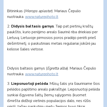
Bitininkas (
Merops apiaster
). Mariaus Čepulio
nuotrauka.
www.naturephoto.lt
2.
Didysis baltasis garnys
. Taip pat pietinių kraštų
paukštis, kurio perėjimo arealo šiaurinė riba driekiasi per
Lietuvą. Lietuvoje pirmosios poros pradėjo perėti prieš
dešimtmetį, o paskutiniais metais reguliariai įsikūrė jau
keliose šalies vietose.
Didysis baltasis garnys (
Egretta alba
). Mariaus Čepulio
nuotrauka.
www.naturephoto.lt
3.
Liepsnuotoji pelėda
. Mūsų šalis yra šiauriniame šios
pelėdos paplitimo arealo pakraštyje. Liepsnuotoji pelėda
sunkiai išgyvena šaltų žiemų sąlygomis (kuomet
išmiršta didžioji vietinės populiacijos dalis, nes rūšis
sėsli), tačiau paskutinių metų žiemos buvo tikrai