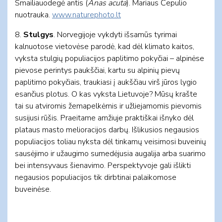
Smailiauodegė antis (
Anas acuta
). Mariaus Čepulio
nuotrauka.
www.naturephoto.lt
8.
Stulgys
. Norvegijoje vykdyti išsamūs tyrimai
kalnuotose vietovėse parodė, kad dėl klimato kaitos,
vyksta stulgių populiacijos paplitimo pokyčiai – alpinėse
pievose perintys paukščiai, kartu su alpinių pievų
paplitimo pokyčiais, traukiasi į aukščiau virš jūros lygio
esančius plotus. O kas vyksta Lietuvoje? Mūsų krašte
tai su atviromis žemapelkėmis ir užliejamomis pievomis
susijusi rūšis. Praeitame amžiuje praktiškai išnyko dėl
plataus masto melioracijos darbų. Išlikusios negausios
populiacijos toliau nyksta dėl tinkamų veisimosi buveinių
sausėjimo ir užaugimo sumedėjusia augalija arba suarimo
bei intensyvaus šienavimo. Perspektyvoje gali išlikti
negausios populiacijos tik dirbtinai palaikomose
buveinėse.