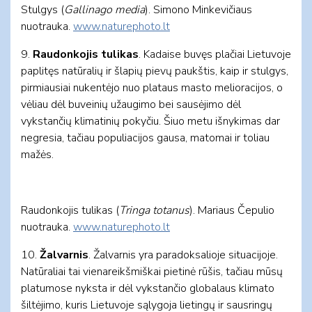
Stulgys (
Gallinago media
). Simono Minkevičiaus
nuotrauka.
www.naturephoto.lt
9.
Raudonkojis tulikas
. Kadaise buvęs plačiai Lietuvoje
paplitęs natūralių ir šlapių pievų paukštis, kaip ir stulgys,
pirmiausiai nukentėjo nuo plataus masto melioracijos, o
vėliau dėl buveinių užaugimo bei sausėjimo dėl
vykstančių klimatinių pokyčiu. Šiuo metu išnykimas dar
negresia, tačiau populiacijos gausa, matomai ir toliau
mažės.
Raudonkojis tulikas (
Tringa totanus
). Mariaus Čepulio
nuotrauka.
www.naturephoto.lt
10.
Žalvarnis
. Žalvarnis yra paradoksalioje situacijoje.
Natūraliai tai vienareikšmiškai pietinė rūšis, tačiau mūsų
platumose nyksta ir dėl vykstančio globalaus klimato
šiltėjimo, kuris Lietuvoje sąlygoja lietingų ir sausringų