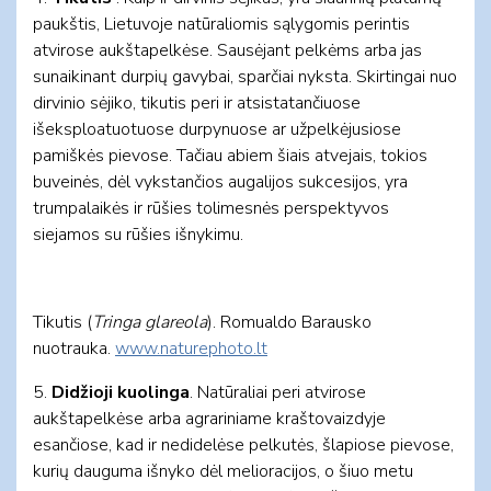
paukštis, Lietuvoje natūraliomis sąlygomis perintis
atvirose aukštapelkėse. Sausėjant pelkėms arba jas
sunaikinant durpių gavybai, sparčiai nyksta. Skirtingai nuo
dirvinio sėjiko, tikutis peri ir atsistatančiuose
išeksploatuotuose durpynuose ar užpelkėjusiose
pamiškės pievose. Tačiau abiem šiais atvejais, tokios
buveinės, dėl vykstančios augalijos sukcesijos, yra
trumpalaikės ir rūšies tolimesnės perspektyvos
siejamos su rūšies išnykimu.
Tikutis (
Tringa glareola
). Romualdo Barausko
nuotrauka.
www.naturephoto.lt
5.
Didžioji kuolinga
. Natūraliai peri atvirose
aukštapelkėse arba agrariniame kraštovaizdyje
esančiose, kad ir nedidelėse pelkutės, šlapiose pievose,
kurių dauguma išnyko dėl melioracijos, o šiuo metu