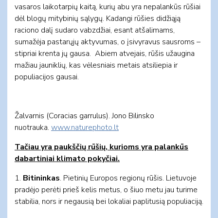
vasaros laikotarpių kaitą, kurių abu yra nepalankūs rūšiai
dėl blogų mitybinių sąlygų. Kadangi rūšies didžiąją
raciono dalį sudaro vabzdžiai, esant atšalimams,
sumažėja pastarųjų aktyvumas, o įsivyravus sausroms –
stipriai krenta jų gausa. Abiem atvejais, rūšis užaugina
mažiau jauniklių, kas vėlesniais metais atsiliepia ir
populiacijos gausai.
Žalvarnis (Coracias garrulus). Jono Bilinsko
nuotrauka.
www.naturephoto.lt
Tačiau yra paukščių rūšių, kurioms yra palankūs
dabartiniai klimato pokyčiai.
1.
Bitininkas
. Pietinių Europos regionų rūšis. Lietuvoje
pradėjo perėti prieš kelis metus, o šiuo metu jau turime
stabilia, nors ir negausią bei lokaliai paplitusią populiaciją.