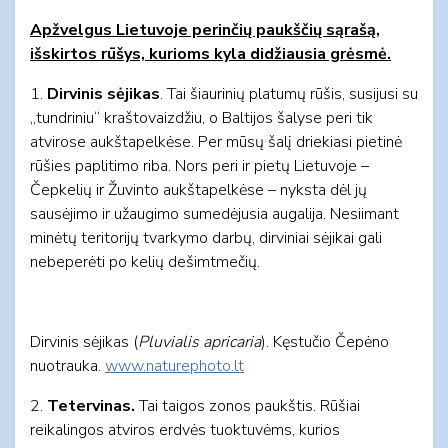
Apžvelgus Lietuvoje perinčių paukščių sąrašą,
išskirtos rūšys, kurioms kyla didžiausia grėsmė.
1.
Dirvinis sėjikas
. Tai šiaurinių platumų rūšis, susijusi su
„tundriniu“ kraštovaizdžiu, o Baltijos šalyse peri tik
atvirose aukštapelkėse. Per mūsų šalį driekiasi pietinė
rūšies paplitimo riba. Nors peri ir pietų Lietuvoje –
Čepkelių ir Žuvinto aukštapelkėse – nyksta dėl jų
sausėjimo ir užaugimo sumedėjusia augalija. Nesiimant
minėtų teritorijų tvarkymo darbų, dirviniai sėjikai gali
nebeperėti po kelių dešimtmečių.
Dirvinis sėjikas (
Pluvialis apricaria
). Kęstučio Čepėno
nuotrauka.
www.naturephoto.lt
2.
Tetervinas.
Tai taigos zonos paukštis. Rūšiai
reikalingos atviros erdvės tuoktuvėms, kurios