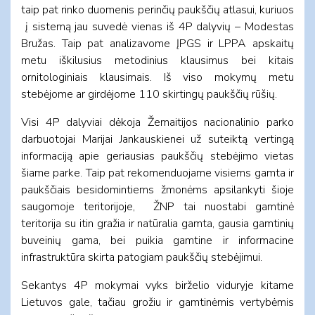
taip pat rinko duomenis perinčių paukščių atlasui, kuriuos
į sistemą jau suvedė vienas iš 4P dalyvių – Modestas
Bružas. Taip pat analizavome ĮPGS ir LPPA apskaitų
metu iškilusius metodinius klausimus bei kitais
ornitologiniais klausimais. Iš viso mokymų metu
stebėjome ar girdėjome 110 skirtingų paukščių rūšių.
Visi 4P dalyviai dėkoja Žemaitijos nacionalinio parko
darbuotojai Marijai Jankauskienei už suteiktą vertingą
informaciją apie geriausias paukščių stebėjimo vietas
šiame parke. Taip pat rekomenduojame visiems gamta ir
paukščiais besidomintiems žmonėms apsilankyti šioje
saugomoje teritorijoje, ŽNP tai nuostabi gamtinė
teritorija su itin gražia ir natūralia gamta, gausia gamtinių
buveinių gama, bei puikia gamtine ir informacine
infrastruktūra skirta patogiam paukščių stebėjimui.
Sekantys 4P mokymai vyks birželio viduryje kitame
Lietuvos gale, tačiau grožiu ir gamtinėmis vertybėmis