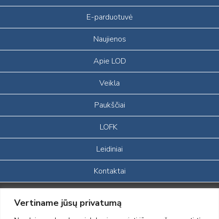
E-parduotuvė
Naujienos
Apie LOD
Veikla
Paukščiai
LOFK
Leidiniai
Kontaktai
Portalas sukurtas įgyvendinant Lietuvos Respublikos, Europos
Vertiname jūsų privatumą
ekonominės erdvės ir Norvegijos finansinių mechanizmų iš dalies
finansuojamą paprojektį