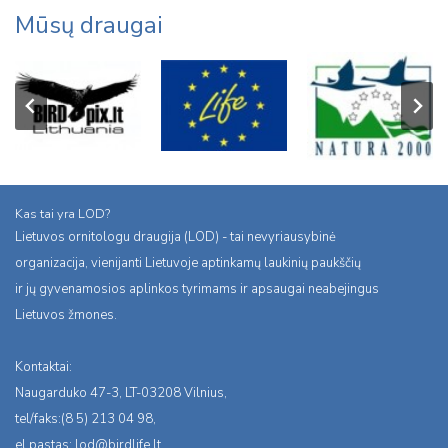
Mūsų draugai
Kas tai yra LOD?
Lietuvos ornitologu draugija (LOD) - tai nevyriausybinė
organizacija, vienijanti Lietuvoje aptinkamų laukinių paukščių
ir jų gyvenamosios aplinkos tyrimams ir apsaugai neabejingus
Lietuvos žmones.
Kontaktai:
Naugarduko 47-3, LT-03208 Vilnius,
tel/faks:(8 5) 213 04 98,
el.pastas:
lod@birdlife.lt