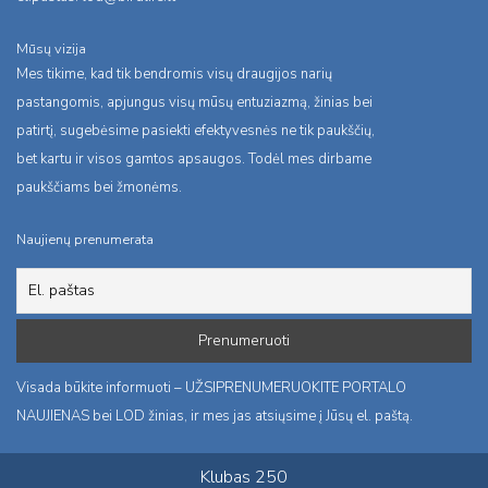
Mūsų vizija
Mes tikime, kad tik bendromis visų draugijos narių
pastangomis, apjungus visų mūsų entuziazmą, žinias bei
patirtį, sugebėsime pasiekti efektyvesnės ne tik paukščių,
bet kartu ir visos gamtos apsaugos. Todėl mes dirbame
paukščiams bei žmonėms.
Naujienų prenumerata
Visada būkite informuoti – UŽSIPRENUMERUOKITE PORTALO
NAUJIENAS bei LOD žinias, ir mes jas atsiųsime į Jūsų el. paštą.
Klubas 250