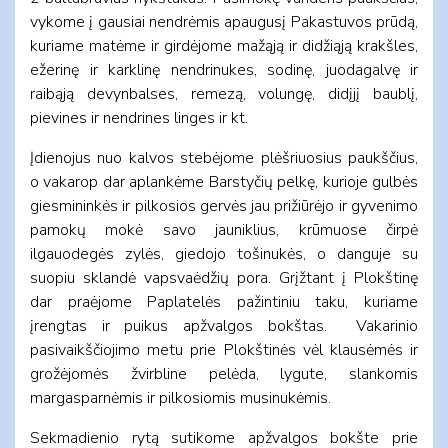
vykome į gausiai nendrėmis apaugusį Pakastuvos prūdą,
kuriame matėme ir girdėjome mažąją ir didžiąją krakšles,
ežerinę ir karklinę nendrinukes, sodinę, juodagalvę ir
raibąją devynbalses, remezą, volungę, didįjį baublį,
pievines ir nendrines linges ir kt.
Įdienojus nuo kalvos stebėjome plėšriuosius paukščius,
o vakarop dar aplankėme Barstyčių pelkę, kurioje gulbės
giesmininkės ir pilkosios gervės jau prižiūrėjo ir gyvenimo
pamokų mokė savo jauniklius, krūmuose čirpė
ilgauodegės zylės, giedojo tošinukės, o danguje su
suopiu sklandė vapsvaėdžių pora. Grįžtant į Plokštinę
dar praėjome Paplatelės pažintiniu taku, kuriame
įrengtas ir puikus apžvalgos bokštas. Vakarinio
pasivaikščiojimo metu prie Plokštinės vėl klausėmės ir
grožėjomės žvirbline pelėda, lygute, slankomis
margasparnėmis ir pilkosiomis musinukėmis.
Sekmadienio rytą sutikome apžvalgos bokšte prie