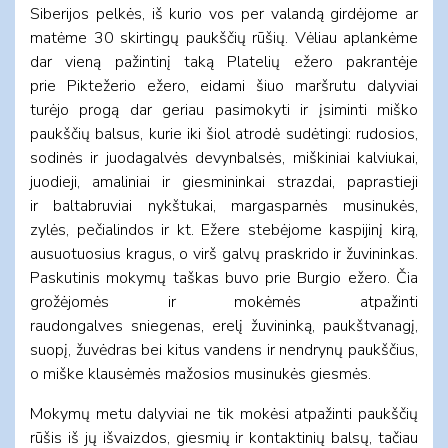
Siberijos pelkės, iš kurio vos per valandą girdėjome ar
matėme 30 skirtingų paukščių rūšių. Vėliau aplankėme
dar vieną pažintinį taką Platelių ežero pakrantėje
prie Piktežerio ežero, eidami šiuo maršrutu dalyviai
turėjo progą dar geriau pasimokyti ir įsiminti miško
paukščių balsus, kurie iki šiol atrodė sudėtingi: rudosios,
sodinės ir juodagalvės devynbalsės, miškiniai kalviukai,
juodieji, amaliniai ir giesmininkai strazdai, paprastieji
ir baltabruviai nykštukai, margasparnės musinukės,
zylės, pečialindos ir kt. Ežere stebėjome kaspijinį kirą,
ausuotuosius kragus, o virš galvų praskrido ir žuvininkas.
Paskutinis mokymų taškas buvo prie Burgio ežero. Čia
grožėjomės ir mokėmės atpažinti
raudongalves sniegenas, erelį žuvininką, paukštvanagį,
suopį, žuvėdras bei kitus vandens ir nendrynų paukščius,
o miške klausėmės mažosios musinukės giesmės.
Mokymų metu dalyviai ne tik mokėsi atpažinti paukščių
rūšis iš jų išvaizdos, giesmių ir kontaktinių balsų, tačiau