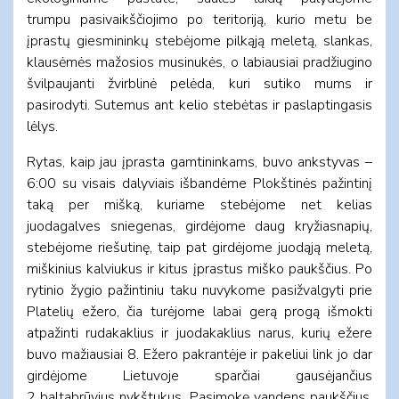
trumpu pasivaikščiojimo po teritoriją, kurio metu be
įprastų giesmininkų stebėjome pilkąją meletą, slankas,
klausėmės mažosios musinukės, o labiausiai pradžiugino
švilpaujanti žvirblinė pelėda, kuri sutiko mums ir
pasirodyti. Sutemus ant kelio stebėtas ir paslaptingasis
lėlys.
Rytas, kaip jau įprasta gamtininkams, buvo ankstyvas –
6:00 su visais dalyviais išbandėme Plokštinės pažintinį
taką per mišką, kuriame stebėjome net kelias
juodagalves sniegenas, girdėjome daug kryžiasnapių,
stebėjome riešutinę, taip pat girdėjome juodąją meletą,
miškinius kalviukus ir kitus įprastus miško paukščius. Po
rytinio žygio pažintiniu taku nuvykome pasižvalgyti prie
Platelių ežero, čia turėjome labai gerą progą išmokti
atpažinti rudakaklius ir juodakaklius narus, kurių ežere
buvo mažiausiai 8. Ežero pakrantėje ir pakeliui link jo dar
girdėjome Lietuvoje sparčiai gausėjančius
2 baltabrūvius nykštukus. Pasimokę vandens paukščius,