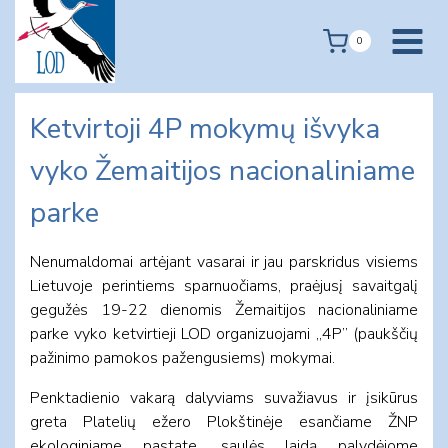
Skip
to
0
content
Ketvirtoji 4P mokymų išvyka
vyko Žemaitijos nacionaliniame
parke
Nenumaldomai artėjant vasarai ir jau parskridus visiems
Lietuvoje perintiems sparnuočiams, praėjusį savaitgalį
gegužės 19-22 dienomis Žemaitijos nacionaliniame
parke vyko ketvirtieji LOD organizuojami „4P” (paukščių
pažinimo pamokos pažengusiems) mokymai.
Penktadienio vakarą dalyviams suvažiavus ir įsikūrus
greta Platelių ežero Plokštinėje esančiame ŽNP
ekologiniame pastate, saulės laidą palydėjome