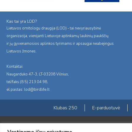
Kas tai yra LOD?
Lietuvos ornitologu draugija (LOD) - tai nevyriausybinė
organizacija, vienijanti Lietuvoje aptinkamų laukinių paukščių
ir jų gyvenamosios aplinkos tyrimams ir apsaugai neabejingus
Lietuvos žmones.
Kontaktai:
Naugarduko 47-3, LT-03208 Vilnius,
tel/faks:(8 5) 213 04 98,
el.pastas:
lod@birdlife.lt
Klubas 250
E-parduotuvė
Portalas sukurtas įgyvendinant Lietuvos Respublikos, Europos ekonominė
Vertiname jūsų privatumą
„LOD visuomeninės /gamtosauginės veiklos sustiprinimas ir įvaizdžio for