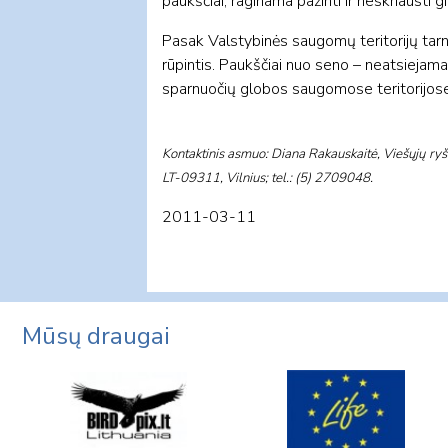
paukščiai, raginama pažinti ir neskriausti g
Pasak Valstybinės saugomų teritorijų tar
rūpintis. Paukščiai nuo seno – neatsiejama 
sparnuočių globos saugomose teritorijose,
Kontaktinis asmuo: Diana Rakauskaitė, Viešųjų ryši
LT-09311, Vilnius; tel.: (5) 2709048.
2011-03-11
Mūsų draugai