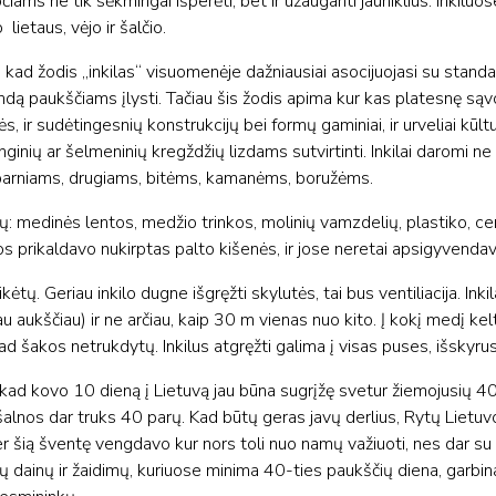
ams ne tik sėkmingai išperėti, bet ir užauganti jauniklius. Inkiluo
ietaus, vėjo ir šalčio.
kad žodis „inkilas“ visuomenėje dažniausiai asocijuojasi su stan
landą paukščiams įlysti. Tačiau šis žodis apima kur kas platesnę sąv
s, ir sudėtingesnių konstrukcijų bei formų gaminiai, ir urveliai kūlt
ginių ar šelmeninių kregždžių lizdams sutvirtinti. Inkilai daromi ne 
parniams, drugiams, bitėms, kamanėms, boružėms.
iagų: medinės lentos, medžio trinkos, molinių vamzdelių, plastiko, c
nos prikaldavo nukirptas palto kišenės, ir jose neretai apsigyvenda
kėtų. Geriau inkilo dugne išgręžti skylutės, tai bus ventiliacija. Inkil
 aukščiau) ir ne arčiau, kaip 30 m vienas nuo kito. Į kokį medį kelti
d šakos netrukdytų. Inkilus atgręžti galima į visas puses, išskyrus
ad kovo 10 dieną į Lietuvą jau būna sugrįžę svetur žiemojusių 40
 šalnos dar truks 40 parų. Kad būtų geras javų derlius, Rytų Lietu
er šią šventę vengdavo kur nors toli nuo namų važiuoti, nes dar su
sių dainų ir žaidimų, kuriuose minima 40-ties paukščių diena, garbi