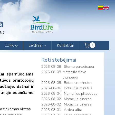
LOFK
Leidiniai
Kontaktai
0
Reti stebėjimai
2026-08-08
Sterna paradisaea
2026-08-08
Motacilla flava
ilai sparnuočiams
thunbergi
etuvos ornitologų
2026-08-08
Botaurus minutus
džioje, dažnai ir
2026-08-06
Botaurus minutus
Vilniuje esančiame
2026-08-04
Numenius phaeopus
2026-08-02
Motacilla cinerea
2026-08-02
Motacilla cinerea
da tinkamas vietas
2026-08-01
Ardea alba