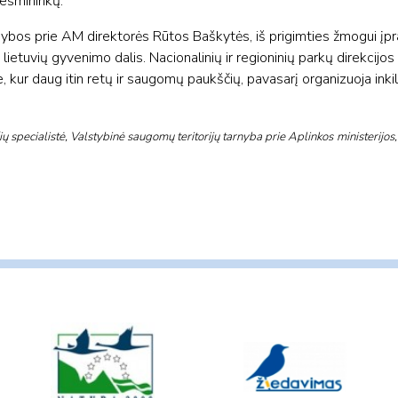
iesmininkų.
nybos prie AM direktorės Rūtos Baškytės, iš prigimties žmogui įp
lietuvių gyvenimo dalis. Nacionalinių ir regioninių parkų direkcijos
 kur daug itin retų ir saugomų paukščių, pavasarį organizuoja inki
ų specialistė, Valstybinė saugomų teritorijų tarnyba prie Aplinkos ministerijos,