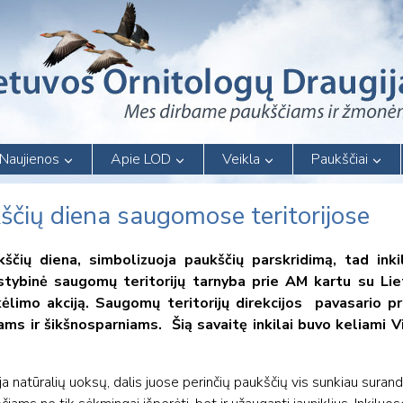
Naujienos
Apie LOD
Veikla
Paukščiai
ščių diena saugomose teritorijose
ščių diena, simbolizuoja paukščių parskridimą, tad ink
alstybinė saugomų teritorijų tarnyba prie AM kartu su Li
kėlimo akciją. Saugomų teritorijų direkcijos pavasario pra
iams ir šikšnosparniams. Šią savaitę inkilai buvo keliami 
 natūralių uoksų, dalis juose perinčių paukščių vis sunkiau suran