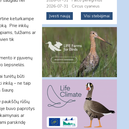
se saugiau nei
2026-07-31
Falco peregrinus
2026-07-31
Circus cyaneus
Įvesti naują
Visi stebėjimai
dartine keturkampe
oką. Prie inkilų
upiams, tulžiams ar
vien tik
emento ir pjuvenų
vo liepsnelės.
ai turėtų būti
 inkilą – ne taip
 šiaurę.
 paukščių rūšių.
voje buvo paprotys
 kaimynais ar
nami parskridę