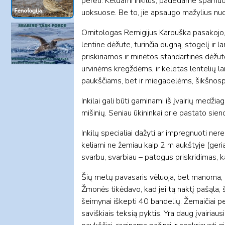
perėti. Keldami inkilus, padedame sparnuoči
uoksuose. Be to, jie apsaugo mažylius nuo l
Ornitologas Remigijus Karpuška pasakojo, 
lentine dėžute, turinčia dugną, stogelį ir 
priskiriamos ir minėtos standartinės dėžutė
urvinėms kregždėms, ir keletas lentelių lan
paukščiams, bet ir miegapelėms, šikšnos
Inkilai gali būti gaminami iš įvairių medž
mišinių. Seniau ūkininkai prie pastato sie
Inkilų specialiai dažyti ar impregnuoti nerei
keliami ne žemiau kaip 2 m aukštyje (geriau
svarbu, svarbiau – patogus priskridimas, ka
Šių metų pavasaris vėluoja, bet manoma, k
Žmonės tikėdavo, kad jei tą naktį pašąla,
šeimynai iškepti 40 bandelių. Žemaičiai p
saviškiais teksią pyktis. Yra daug įvairiau