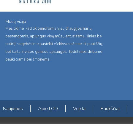
Mūsų vizija
Mes tikime, kad tik bendromis visų draugijos narių
pastangomis, apjungus visų mūsų entuziazmą, žinias bei
patirtį, sugebėsime pasiekti efektyvesnės ne tik paukščių,
bet kartu ir visos gamtos apsaugos. Todėl mes dirbame
paukščiams bei žmonėms.
Naujienos
Apie LOD
Veikla
Paukščiai
s erdvės ir Norvegijos finansinių mechanizmų iš dalies finansuojamą paproje
mavimas įtraukiant visuomenę į aplinkosauginių tyrimų veiklą“ (paprojekčio