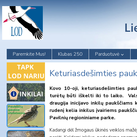
Skip
to
content
Paremkite Mus!
Klubas 250
Parduotuvė
Keturiasdešimties pauk
Kovo 10-oji, keturiasdešimties pauk
turėtų būti iškelti iki to laiko. V
draugija inicijavo inkilų paukščiams 
rudenį kelia inkilus įvairiems paukšč
Pavilnių regioniniame parke.
Kadangi dėl žmogaus ūkinės veiklos mažėja